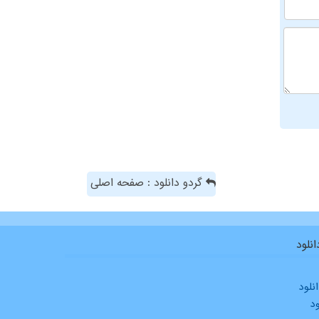
گردو دانلود : صفحه اصلی
نلود
نلود
ود