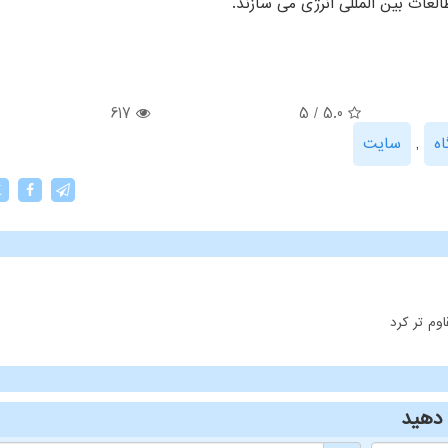
لعات بین المللی انرژی می سازند.
617
5
/
5.0
ه
,
سایت
X
وم تر کرد
دهید