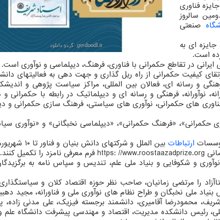
ایزه فناوری
 ۱۴۰۳ همزمان با دومین سالروز
گاه
صنعتی
جایزه ای به
رده است.
ی ایرانی در تقاطع حکمرانی با فناوری، فرهنگ، دیپلماسی و نوآوری است.
قای کیفیت حکمرانی از راه ریل گذاری و جهت دهی به فعالیتهای دانشگ
نگی و رسانه ای، فعالان بین المللی، مراکز سیاست پژوهی و اندیشک
نه، نوآورانه، فرهنگی و رسانه ای و دیپلماتیک در رابطه با حکمرانی و 
فناوری های حکمرانی، نوآوری های سیاستی، فرهنگ سازی حکمرانی و دی
وری حکمرانی»، «فرهنگ حکمرانی»، «دیپلماسی نخبگانی» و «نوآوری سیا
موسسات
ارتباطات
میل کنند.
ل تسهیلات صندوق نوآوری و شکوفایی و بنیاد ملی علم، تندیس و سپاس نامه به برگزیدگ
اآزاد را مرتضی زمانیان، صاحب نظر حوزه اقتصاد کلان و سیاستگذار
 بنیاد ملی نخبگان و طراح نظام های نوآوری ملی و فناورانه، مجید دهبی
ریف، محمودرضا آقامیری، دانشمند برجسته فیزیک، علی مدنی زاده، پی
ملی، رئیس دانشکده مدیریت، اقتصاد و مهندسی پیشرفت دانشگاه علم 