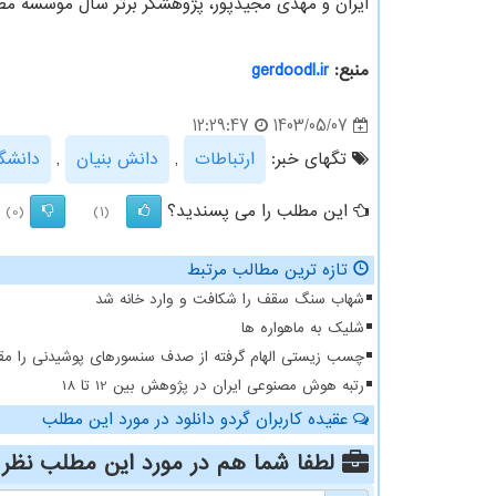
ایران و مهدی مجیدپور، پژوهشگر برتر سال موسسه مطا
منبع:
gerdoodl.ir
1403/05/07
12:29:47
تگهای خبر:
ارتباطات
,
دانش بنیان
,
دانشگا
این مطلب را می پسندید؟
(0)
(1)
تازه ترین مطالب مرتبط
شهاب سنگ سقف را شکافت و وارد خانه شد
شلیک به ماهواره ها
چسب زیستی الهام گرفته از صدف سنسورهای پوشیدنی را مقا
رتبه هوش مصنوعی ایران در پژوهش بین 12 تا 18
عقیده کاربران گردو دانلود در مورد این مطلب
لطفا شما هم
در مورد این مطلب
نظر 