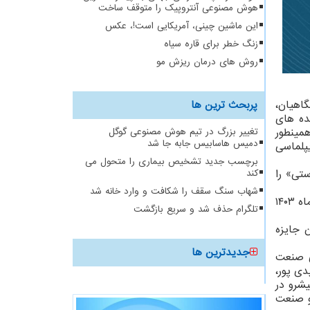
هوش مصنوعی آنتروپیک را متوقف ساخت
این ماشین چینی، آمریکایی است!، عکس
زنگ خطر برای قاره سیاه
روش های درمان ریزش مو
اهیان،
پربحث ترین ها
ده های
همینطور
تغییر بزرگ در تیم هوش مصنوعی گوگل
دمیس هاسابیس جابه جا شد
پلماسی
برچسب جدید تشخیص بیماری را متحول می
ستی» را
کند
شهاب سنگ سقف را شکافت و وارد خانه شد
بین الملل و شرکتهای دانش بنیان و فناور تا ۱۰ شهریورماه ۱۴۰۳
تلگرام حذف شد و سریع بازگشت
ان جایزه
جدیدترین ها
ی صنعت
دی پور،
شرو در
و صنعت