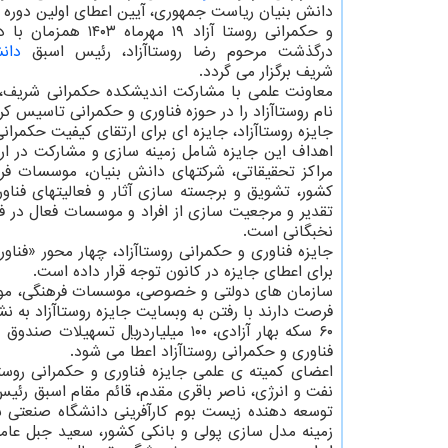
دانش بنیان ریاست جمهوری، آیین اعطای اولین دوره ج
و حکمرانی روستا آزاد ۱۹ مهرماه
درگذشت مرحوم رضا روستاآزاد، رئیس اسبق
دانش
شریف برگزار می گردد.
معاونت علمی با مشارکت اندیشکده حکمرانی شریف، 
نام روستاآزاد را در حوزه فناوری و حکمرانی تاسیس ک
جایزه روستاآزاد، جایزه ای برای ارتقای کیفیت حکمران
اهداف این جایزه شامل زمینه سازی و مشارکت در ارت
مراکز تحقیقاتی، شرکتهای دانش بنیان، موسسات فره
کشور، تشویق و برجسته سازی آثار و فعالیتهای فناورا
تقدیر و مرجعیت سازی از افراد و موسسات فعال در 
نخبگانی است.
جایزه فناوری و حکمرانی روستاآزاد، چهار محور «فنا
برای اعطای جایزه در کانون توجه قرار داده است.
سازمان های دولتی و خصوصی، موسسات فرهنگی، 
فرصت دارند با رفتن به وبسایت جایزه روستاآزاد به نشانی https: //www.roostaazadprize.org فرم معرفی نامزد را تک
۶۰ سکه بهار آزادی، ۱۰۰ میلیاردریا
فناوری و حکمرانی روستاآزاد اعطا می شود.
اعضای کمیته ی علمی جایزه فناوری و حکمرانی روست
نفت و انرژی، ناصر باقری مقدم، قائم مقام اسبق رئیس
توسعه دهنده زیست بوم کارآفرینی دانشگاه صنعتی ش
زمینه مدل سازی پولی و بانکی کشور، سعید جبل عا