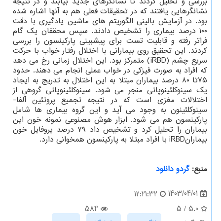
بررسی و تحلیل کردند تا نشانگرهای جدید بیابند و در نتیجه
نشانگرهایی یافتند که در تحقیقات فعلی هم به آنها اشاره شده
بود. در آزمایش بالینی الگوریتم های ماشین یادگیری با دقت
۱۰۰ درصد بیماری را تشخیص دادند. سپس محققان یک گام
فراتر رفته و قابلیت تست برای پیشبینی پارکینسون را بررسی
کردند. این تحقیق روی بیمارانی با اختلال رفتار خواب با حرکت
سریع چشم (iRBD) متمرکز بود. این اختلال زمانی رخ می دهد
که افراد به صورت فیزکی در خواب عملی انجام می دهند. حدود
۷۵تا ۸۰ درصد بیماران مبتلا به این اختلال به تدریج به ایجاد
یک سینوکلئینوپاتی منجر می شود. سینوکلئینوپاتی گروهی از
اختلالات مغزی است که در نتیجه تجمیع پروتئین آلفا-
سینوکلئینون به وجود می آید و این گروه بیماری ها شامل
پارکینسون هم می شود. ابزار هوش مصنوعی نمونه خون این
بیماران را تحلیل کرد و تشخیص داد ۷۹ درصد پروفایل خون
بیمارانiRBD با افراد مبتلا به پارکینسون همخوانی دارد.
منبع:
گردو دانلود
1403/04/01
12:21:32
584
5
/
5.0