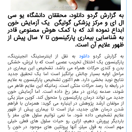
به گزارش گردو دانلود، محققان دانشگاه یو سی
ال ای و مرکز پزشکی گوتیگن یک آزمایش خون
ابداع نموده اند که با کمک هوش مصنوعی قادر
به شناسایی بیماری پارکینسون تا ۷ سال پیش از
ظهور علایم آن است.
به گزارش گردو
دانلود
به نقل از اینترستینگ انجینرینگ،
پارکینسون یک اختلال تخریب عصبی است که با لرزش، خشکی
بدن و کندی حرکات همراه می باشد. تشخیص این بیماری در
مراحل اولیه بسیار چالش برانگیز است اما یک تحقیق جدید
نتایج نوید بخشی دارد. هم اکنون تشخیص پارکینسون به علایم
در رابطه با رصد حرکات متکی است. زمانیکه این علایم ظاهر می
شوند، صدمه زیادی در مغز رخ داده است. اما آزمایش خون
جدید می تواند درمان پارکینسون را متحول کند. کوین میلز یکی
از مولفان ارشد پژوهش در اینباره می گوید: همزمان با فراهم
شدن درمان های جدید، نیاز است تا بیماری پیش از ظهور
علایم تشخیص داده شود. ما نمی توانیم سلول های مغز را
باردیگر پرورش دهیم، ازاین رو حیات سلول های فعلی خیلی
مهم است. به قول میلز، آنها پروتئین های موجود در خون را