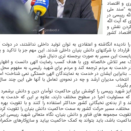
ری و اقتصاد
ه "سند ملی
لله رییسی در
 که آیت الله
کردن نقش و
قتصاد کشور
نادیده انگاشته و اعتقادی به توان تولید داخلی نداشتند، در دولت آ
 قرارداد با شرکتهای دانش بنیان داخلی شدند. این مهم جز با تاکید و 
یست این مسیر به صورت برجسته تری دنبال شود.
 یک عمر تلاش خالصانه وی با هدف کسب رضایت الهی دانست و اظهار
 خدمت به مردم ترجمه کند و مردم برای شهید رئیسی، به مفهوم محل ه
د. بنابراین ایشان در خدمت به نمایندگان الهی خستگی نمی شناخت؛ ام
‌ی انتخاب مدیران ارشد و چه در نحوه‌ی تعامل با آنها طی این چند سا
بگیرند.
تمایز شهید رییسی را کوشش برای حاکمیت توأمان دین و دانش برشمرد و
که مسئولیت اجرا در سطوح مختلف دارند، علاوه بر این که خدمت به م
 و از بدنه‌ی نخبگانی کشور حداکثر استفاده را کنند و با تقویت بهره 
مختلف، مسیر حرکت کشور به سمت حاکمیت دانش بنیان را تقویت کردن
 تقویت مجموعه های فناور و دانش بنیان، نگاه متعالی شهید رییسی این
حاکمیت باشد، باید بتواند به کمک حاکمیت بیاید و سازوکارهای حکمرا