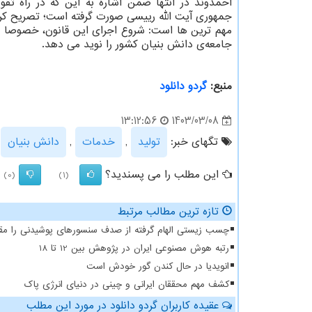
احمدوند در انتها ضمن اشاره به این که در راه ت
جمهوری آیت الله رییسی صورت گرفته است؛ تصریح کرد
مهم ترین ها است: شروع اجرای این قانون، خصوصا در ق
جامعه‌ی دانش بنیان کشور را نوید می دهد.
منبع:
گردو دانلود
1403/03/08
13:12:56
تگهای خبر:
تولید
,
خدمات
,
دانش بنیان
,
این مطلب را می پسندید؟
(0)
(1)
تازه ترین مطالب مرتبط
چسب زیستی الهام گرفته از صدف سنسورهای پوشیدنی را مقا
رتبه هوش مصنوعی ایران در پژوهش بین 12 تا 18
انویدیا در حال کندن گور خودش است
کشف مهم محققان ایرانی و چینی در دنیای انرژی پاک
عقیده کاربران گردو دانلود در مورد این مطلب