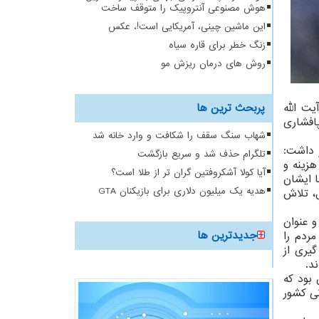
هوش مصنوعی آنتروپیک را متوقف ساخت
این ماشین چینی، آمریکایی است!، عکس
زنگ خطر برای قاره سیاه
روش های درمان ریزش مو
یت الله
پربحث ترین ها
پافشاری
شهاب سنگ سقف را شکافت و وارد خانه شد
 داشت:
تلگرام حذف شد و سریع بازگشت
زینه و
آیا کولا آشکروفتین گران تر از طلا است؟
ا ایشان
هدیه یک میلیون دلاری برای بازیکنان GTA
ل، تلاش
 عنوان
جدیدترین ها
ردم را
گیری از
د.
 بود که
نی کشور