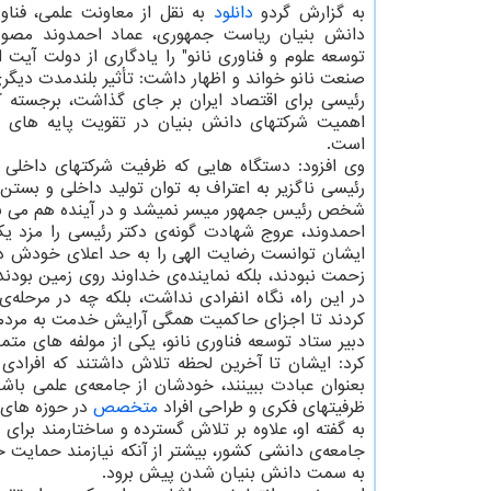
به گزارش گردو
دانلود
به نقل از معاونت علمی، فناو
دانش بنیان ریاست جمهوری، عماد احمدوند مصوب
توسعه علوم و فناوری نانو" را یادگاری از دولت آیت ا
صنعت نانو خواند و اظهار داشت: تأثیر بلندمدت دیگری
رئیسی برای اقتصاد ایران بر جای گذاشت، برجسته 
اهمیت شرکتهای دانش بنیان در تقویت پایه های ا
است.
وی افزود: دستگاه هایی که ظرفیت شرکتهای داخلی را 
رئیسی ناگزیر به اعتراف به توان تولید داخلی و بستن
شخص رئیس جمهور میسر نمیشد و در آینده هم می با
احمدوند، عروج شهادت گونه‌ی دکتر رئیسی را مزد
ایشان توانست رضایت الهی را به حد اعلای خودش در
زحمت نبودند، بلکه نماینده‌ی خداوند روی زمین بودن
در این راه، نگاه انفرادی نداشت، بلکه چه در مرحله
کردند تا اجزای حاکمیت همگی آرایش خدمت به مردم 
دبیر ستاد توسعه فناوری نانو، یکی از مولفه های م
کرد: ایشان تا آخرین لحظه تلاش داشتند که افرادی 
بعنوان عبادت ببینند، خودشان از جامعه‌ی علمی باشند
ظرفیتهای فکری و طراحی افراد
متخصص
در حوزه های 
به گفته او، علاوه بر تلاش گسترده و ساختارمند برای
جامعه‌ی دانشی کشور، بیشتر از آنکه نیازمند حمایت 
به سمت دانش بنیان شدن پیش برود.