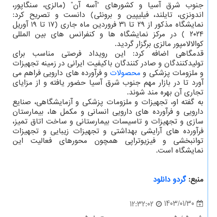
جنوب شرق آسیا و کشورهای “آسه آن” (مالزی، سنگاپور،
اندونزی، تایلند، فیلیپین و برونئی) دانست و تصریح کرد:
نمایشگاه مذکور از ۲۹ تا ۳۱ فروردین ماه جاری (۱۷ تا ۱۹ آوریل
۲۰۲۴ ) در مرکز نمایشگاه ها و کنفرانس های بین المللی
کوالالامپور مالزی برگزار گردید.
قدمگاهی اضافه کرد: این رویداد فرصتی مناسب برای
تولیدکنندگان و صادر کنندگان باکیفیت ایرانی در زمینه تجهیزات
و ملزومات پزشکی و
محصولات
و فرآورده های دارویی فراهم می
آورد تا در بازار مهم جنوب شرق آسیا حضور یافته و از مزایای
تجاری آن بهره مند شوند.
به گفته او، تجهیزات و ملزومات پزشکی و آزمایشگاهی‎، صنایع
دارویی و فرآورده های دارویی انسانی و مکمل ها‎، بیمارستان
سازی و تجهیزات و تاسیسات بیمارستانی و ساخت اتاق تمیز‎،
فرآورده های آرایشی بهداشتی و تجهیزات زیبایی و تجهیزات
توانبخشی و فیزیوتراپی همچون محورهای فعالیت این
نمایشگاه است.
منبع:
گردو دانلود
1403/01/30
12:32:02