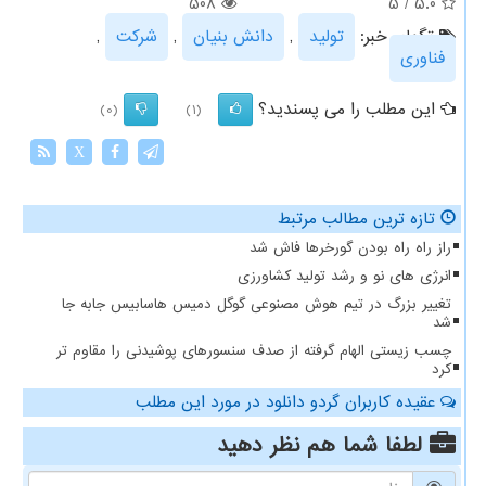
508
5
/
5.0
تگهای خبر:
تولید
,
دانش بنیان
,
شركت
,
فناوری
این مطلب را می پسندید؟
(0)
(1)
X
تازه ترین مطالب مرتبط
راز راه راه بودن گورخرها فاش شد
انرژی های نو و رشد تولید کشاورزی
تغییر بزرگ در تیم هوش مصنوعی گوگل دمیس هاسابیس جابه جا
شد
چسب زیستی الهام گرفته از صدف سنسورهای پوشیدنی را مقاوم تر
کرد
عقیده کاربران گردو دانلود در مورد این مطلب
لطفا شما هم
نظر دهید