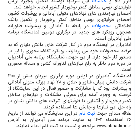
بازار کالا و
خدمات
این شرکتها بوسیله تکمیل زنجیره ارزش
ظرفیتهای بومی مناطق کمتر برخوردار کشور انجام خواهد شد.
احصای نیازمندی های نهادهای متولی آبادانی و پیشرفت کشور،
احصای ظرفیتهای بومی مناطق کمتر برخوردار و تکمیل بانک
اطلاعاتی
محصولات
در رابطه با آبادانی و پیشرفت فناورانه
همچون رویکرد های جدید در برگزاری دومین نمایشگاه برنامه
ملی آبادیران است.
آبادیران در ایستگاه دوم در کنار شرکت های دانش بنیان که به
عرضه محصولات خود می پردازند، رویکرد تقاضامحوری را نیز در
دستور کار خود دارد. از ین جهت، نمایشگاه برنامه ملی آبادیران
در دوره دوم ناظر به رفع نیازهای فناورانه کشور و مساله محوری
است.
نمایشگاه آبادیران در اولین دوره برگزاری میزبان بیش از ۳۰۰
شرکت دانش بنیان، فناور و خلاق و ۲۸ نهاد بزرگ متولی آبادانی
و پیشرفت بود که با مشارکت و حضور فعال در این نمایشگاه از
فرصت به وجود آمده برای معرفی مشکلات و نیازهای مناطق
کمتر برخوردار و آشنایی با ظرفیتهای شرکت های دانش بنیان در
راه حل این نیازها و چالش ها استفاده کردند.
علاقه مندان جهت
ثبت نام
در این نمایشگاه می توانند از تاریخ
۲۶ اسفندماه ۱۴۰۲ به سایت برنامه ملی آبادیران به آدرس
www.abaadiran.ir مراجعه و نسبت به ثبت نام اقدام نمایند.