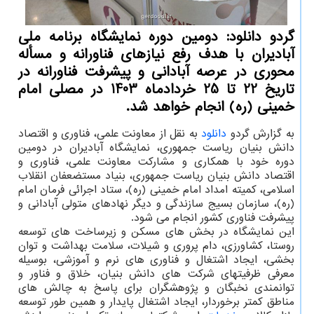
گردو دانلود: دومین دوره نمایشگاه برنامه ملی
آبادیران با هدف رفع نیازهای فناورانه و مسأله
محوری در عرصه آبادانی و پیشرفت فناورانه در
تاریخ 22 تا 25 خردادماه 1403 در مصلی امام
خمینی (ره) انجام خواهد شد.
به گزارش گردو
دانلود
به نقل از معاونت علمی، فناوری و اقتصاد
دانش بنیان ریاست جمهوری، نمایشگاه آبادیران در دومین
دوره خود با همکاری و مشارکت معاونت علمی، فناوری و
اقتصاد دانش بنیان ریاست جمهوری، بنیاد مستضعفان انقلاب
اسلامی، کمیته امداد امام خمینی (ره)، ستاد اجرائی فرمان امام
(ره)، سازمان بسیج سازندگی و دیگر نهادهای متولی آبادانی و
پیشرفت فناوری کشور انجام می شود.
این نمایشگاه در بخش های مسکن و زیرساخت های توسعه
روستا، کشاورزی، دام پروری و شیلات، سلامت بهداشت و توان
بخشی، ایجاد اشتغال و فناوری های نرم و آموزشی، بوسیله
معرفی ظرفیتهای شرکت های دانش بنیان، خلاق و فناور و
توانمندی نخبگان و پژوهشگران برای پاسخ به چالش های
مناطق کمتر برخوردار، ایجاد اشتغال پایدار و همین طور توسعه