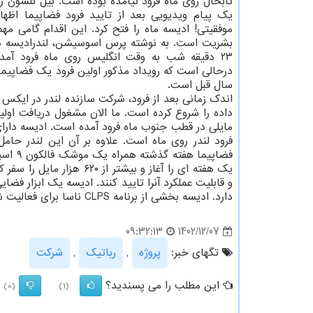
تابحال روی ماه فرود نیامده بوده است. بیل نلسون ر
یک پیام ویدیویی بعد از تایید فرود فضاپیما اظه
موفقیتی! ادیسه ماه را فتح کرد. این اقدام گامی مه
۲۳ دقیقه شب به وقت انگلیس روی ماه فرود آمد
سال قبل است.
اندک زمانی بعد از فرود، شرکت سازنده لندر در ایکس
فضاپیم
یک هفته ای را آغاز و بیشتر از ۶۲۰ هزار مایل را سفر کرد. تیم این
دارد. ادیسه بخشی از برنامه CLPS ناسا برای فعالیت شرکتهای تجاری در اکتشاف روی ماه است.
1402/12/07
09:32:13
تگهای خبر:
پروژه
,
رباتیك
,
شركت
این مطلب را می پسندید؟
(0)
(1)