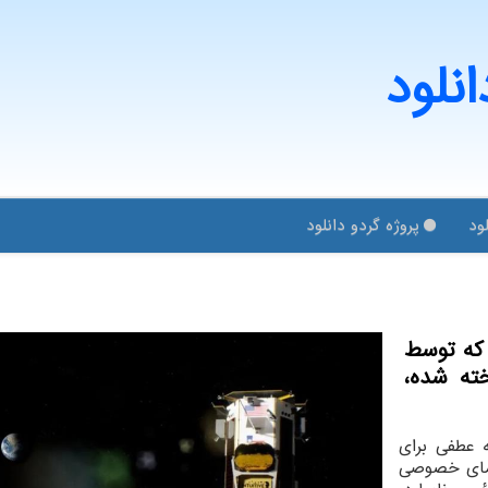
انلود
ود
پروژه گردو دانلود
 که توسط
Intuitive Machi ساخته شده،
 عطفی برای
مای خصوصی