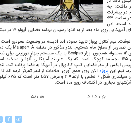
ئیس ناسا در
ار داشت: چه
م در پیشرفت
بشریت است. به نوشته پرس اسوسیشن، لندرادیسه در ساعت ۲۳:
ه است. این
 نوشت: تیم کنترل پرواز تایید نموده اند ادیسه در وضعیت عمودی است 
مایلی در قطب جنوب ماه فرود آمده است. ادیسه دارای ۱۲ محموله همچون ابزار Scalpss یا یک سیستم چهار دو
فرود لندر روی ماه است. علاوه بر آن این لندر حامل ۱۲۵ مجسمه کوچک است که یک هنرمند آمریکایی آنها را سا
ا هفته گذشته همراه یک موشک فالکون ۹ اسپیس ایکس از مقر فضایی کیپ کاناورال در آمریکا به فضا پرتاب شد
پروژه
الان روی جمع آوری اطلاعات از لندر تمرکز کرده اند ت
و قابلیت عملکرد آنرا تایید کنند. ادیسه یک ابز
580
5
/
5.0
X