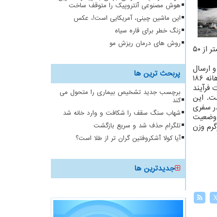
هوش مصنوعی آنتروپیک را متوقف ساخت
این ماشین چینی، آمریکایی است!، عکس
زنگ خطر برای قاره سیاه
روش های درمان ریزش مو
درحالی است که رویداد مذکور اولین فرود یک فضاپیمای آمریکایی روی ماه بعد از به انتها رسیدن برنامه فضایی آپولو ۱۷ در بیشتر از ۵۰
و ارسال
پربحث ترین ها
داده را شروع کرده است. ما الان مشغول دریافت اولین تصاویر از سطح ماه هستیم. لندر مذکور در منطقه Malapert A یک دهانه ۱۸۶
ربینی برای ثبت فرآیند
برچسب جدید تشخیص بیماری را متحول می
خته است. این
کند
. لندر سفری
شهاب سنگ سقف را شکافت و وارد خانه شد
ا وضعیت
ار فضایی سیلندری شکل ۶ ضلعی با ارتفاع ۴ و عرض ۱.۵۷ متر است که ۶۷۵ کیلوگرم وزن
تلگرام حذف شد و سریع بازگشت
آیا کولا آشکروفتین گران تر از طلا است؟
جدیدترین ها