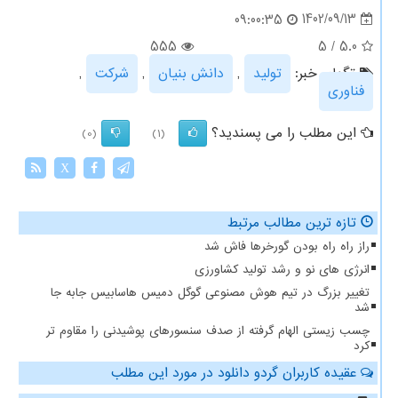
1402/09/13
09:00:35
555
5
/
5.0
تگهای خبر:
تولید
,
دانش بنیان
,
شركت
,
فناوری
این مطلب را می پسندید؟
(0)
(1)
X
تازه ترین مطالب مرتبط
راز راه راه بودن گورخرها فاش شد
انرژی های نو و رشد تولید کشاورزی
تغییر بزرگ در تیم هوش مصنوعی گوگل دمیس هاسابیس جابه جا
شد
چسب زیستی الهام گرفته از صدف سنسورهای پوشیدنی را مقاوم تر
کرد
عقیده کاربران گردو دانلود در مورد این مطلب