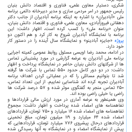
شکری، دستیار معاون علمی، فناوری و اقتصاد دانش بنیان
رئیس جمهور در امر مردمی سازی و مدیر دبیرخانه دائمی برنامه
ملی «آبادیران» با اشاره به اینکه برنامه آبادیران از جانب دکتر
دهقانی فیروزآبادی، معاون علمی، فناوری و اقتصاد دانش بنیان،
عنوان «برنامه ملی» را کسب کرده است، اظهار داشت: این
برنامه با نمایشگاه آبادیران شروع به کار کرد و هم اکنون دو
پروژه
«جایزه آبادینو» و نمایشگاه سال آینده را در دستور کار
خود دارد.
در ادامه، محمد رضا اویسی مسئول روابط عمومی کمیته اجرایی
برنامه ملی آبادیران به عرضه گزارشی در مورد پشتیبانی تماس
ها از شرکتهای دانش بنیان حاضر در نمایشگاه پرداخت و اظهار
داشت: در دو دور کامل حدود ۵۵۰ تماس با شرکت ها گرفته
شد تا بتوانیم مسائلی را که در عملیاتی کردن اهداف برنامه
آبادیران تجربه کرده اند شناسایی نماییم. از این تعداد تماس،
۲۵۰ تماس منجر به گفتگوی موثر شده و ۵۷ درصد شرکت ها
راضی یا خیلی راضی بوده اند.
وی همینطور به عرضه آماری در مورد ارزش مالی قراردادها و
تفاهمنامه های امضاء شده پرداخت و اظهار داشت: مجموع
تفاهمنامه های امضاء شده ۱۶ میلیارد و ۷۵۰ تومان، قراردادهای
امضاء شده ۶۴ میلیارد و ۱۱۹ میلیون تومان، مبلغ تخمینی
قراردادهای درحال پیشروی ۷۷۶ میلیارد تومان، قراردادهایی که
پیش از نمایشگاه امضاء و در نمایشگاه به آنها رسیدگی شده