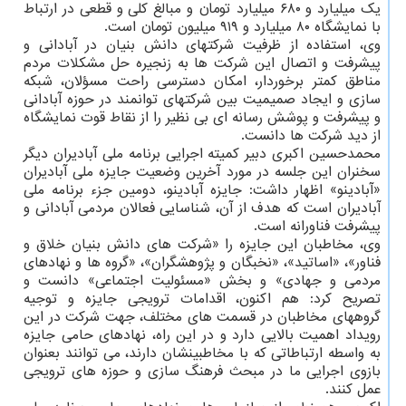
یک میلیارد و ۶۸۰ میلیارد تومان و مبالغ کلی و قطعی در ارتباط
با نمایشگاه ۸۰ میلیارد و ۹۱۹ میلیون تومان است.
وی، استفاده از ظرفیت شرکتهای دانش بنیان در آبادانی و
پیشرفت و اتصال این شرکت ها به زنجیره حل مشکلات مردم
مناطق کمتر برخوردار، امکان دسترسی راحت مسؤلان، شبکه
سازی و ایجاد صمیمیت بین شرکتهای توانمند در حوزه آبادانی
و پیشرفت و پوشش رسانه ای بی نظیر را از نقاط قوت نمایشگاه
از دید شرکت ها دانست.
محمدحسین اکبری دبیر کمیته اجرایی برنامه ملی آبادیران دیگر
سخنران این جلسه در مورد آخرین وضعیت جایزه ملی آبادیران
«آبادینو» اظهار داشت: جایزه آبادینو، دومین جزء برنامه ملی
آبادیران است که هدف از آن، شناسایی فعالان مردمی آبادانی و
پیشرفت فناورانه است.
وی، مخاطبان این جایزه را «شرکت های دانش بنیان خلاق و
فناور»، «اساتید»، «نخبگان و پژوهشگران»، «گروه ها و نهادهای
مردمی و جهادی» و بخش «مسئولیت اجتماعی» دانست و
تصریح کرد: هم اکنون، اقدامات ترویجی جایزه و توجیه
گروههای مخاطبان در قسمت های مختلف، جهت شرکت در این
رویداد اهمیت بالایی دارد و در این راه، نهادهای حامی جایزه
به واسطه ارتباطاتی که با مخاطبینشان دارند، می توانند بعنوان
بازوی اجرایی ما در مبحث فرهنگ سازی و حوزه های ترویجی
عمل کنند.