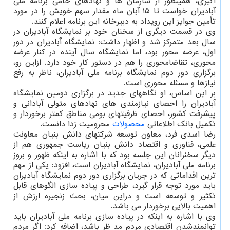
اکبری، همینطور از سازمان ها و نهادهای حامی برنامه ملی
آبادیران خواست تا ۱۵ آبان ماه مقدار سهم خویش را در مورد
تأمین جوایز این رویداد به دبیرخانه این برنامه اعلام کنند.
وی در قسمت دیگری از سخنان خود بر نمایشگاه آبادیران در
سال بعد متمرکز شد و اظهار داشت: نمایشگاه آبادیران در دور
اول، عرضه محور بود، اما نمایشگاه سال آینده در کنار عرضه
محوری، تقاضامحوری را هم در دستور کار خود دارد. ازاین رو،
برگزاری دور دوم نمایشگاه برنامه ملی آبادیران، ناظر به رفع
نیازها و مسئله محوری است.
بر این اساس، او نگاههای جدید در برگزاری دومین نمایشگاه
آبادیران را احصای نیازمندی های نهادهای متولی آبادانی و
پیشرفت کشور، احصای ظرفیتهای بومی مناطق کمتر برخوردار و
تکمیل بانک اطلاعاتی
محصولات
محرومیت زدا دانست.
رضا اسدی فرد، معاون توسعه شرکتهای دانش بنیان معاونت
علمی، فناوری و اقتصاد دانش بنیان ریاست جمهوری هم از
دیگر سخنرانان این جلسه بود که با اشاره به اینکه ظهور و بروز
برنامه ملی آبادیران، نمایشگاه آبادیران است، افزود: یکی از مهم
ترین اقداماتی که در جریان برگزاری دور دوم نمایشگاه آبادیران
باید مورد توجه قرار گیرد، طراحی و پیاده سازی الگوهای قابل
تکثیر و توسعه است و دراین میان، بحث زنجیره ارزش از
اهمیت بالایی برخوردار می باشد.
وی با اشاره به اینکه در پیاده سازی برنامه ملی آبادیران باید
توانمندشدن اقتصادی مردم مد ظر باشد، اضافه کرد: اگر مردم