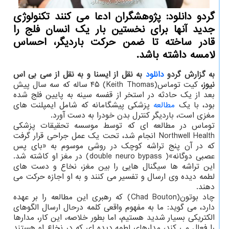
گردو دانلود: پژوهشگران ادعا می کنند تکنولوژی
جدید آنها برای نخستین بار یک انسان فلج را
قادر ساخته تا ضمن حرکت باردیگر، احساس
لامسه داشته باشد.
به گزارش گردو
دانلود
به نقل از ایسنا و به نقل از سی بی اس
نیوز،
کیت توماس(Keith Thomas) ۴۵ ساله که سه سال پیش
بعد از یک حادثه در استخر از قفسه سینه به پایین فلج شده
بود، با یک
مطالعه
پزشکی پیشگامانه که شامل ایمپلنت های
مغزی است، باردیگر کنترل بدن خودرا به دست آورد.
توماس در مطالعه ای که توسط موسسه تحقیقات پزشکی
Northwell Health انجام شد، تحت یک عمل جراحی قرار گرفت
که در آن پنج تراشه کوچک در روشی موسوم به «بای پس
عصبی دوگانه»( double neuro bypass) در مغز او کاشته شد.
این تراشه ها سیگنال هایی را بین مغز، نخاع و دست های
لطمه دیده وی ارسال و تفسیر می کنند و به او اجازه حرکت می
دهند.
چاد بوتون(Chad Bouton) که رهبری این مطالعه را بر عهده
دارد، می گوید: ما به مفهوم واقعی کلمه درحال ارسال الگوهای
الکتریکی بسیار شدید هستیم، اما بطور خلاصه، این کار، مدارها
را فعال می کند، مدارهای لطمه دیده ای که در نخاع او هستند