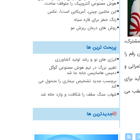
هوش مصنوعی آنتروپیک را متوقف ساخت
این ماشین چینی، آمریکایی است!، عکس
زنگ خطر برای قاره سیاه
روش های درمان ریزش مو
مشترک،
پربحث ترین ها
ره کرد: باید این رقم را
انرژی های نو و رشد تولید کشاورزی
مرانی و
تغییر بزرگ در تیم هوش مصنوعی گوگل
دمیس هاسابیس جابه جا شد
د برای
برچسب جدید تشخیص بیماری را متحول می
کند
 عقب می
شهاب سنگ سقف را شکافت و وارد خانه شد
جدیدترین ها