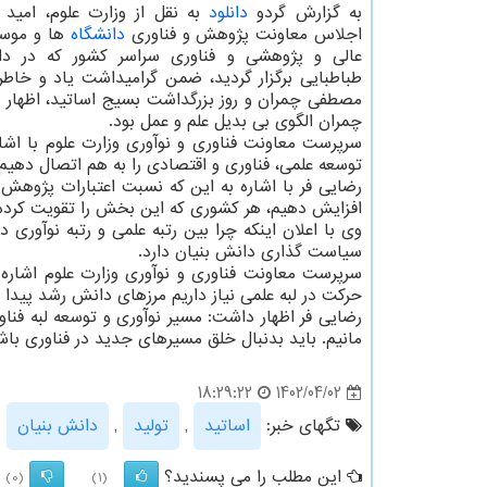
به گزارش گردو
دانلود
به نقل از وزارت علوم، امید 
اجلاس معاونت پژوهش و فناوری
دانشگاه
ها و موس
عالی و پژوهشی و فناوری سراسر کشور که در دان
طباطبایی برگزار گردید، ضمن گرامیداشت یاد و خاطر
مصطفی چمران و روز بزرگداشت بسیج اساتید، اظهار
چمران الگوی بی بدیل علم و عمل بود.
سرپرست معاونت فناوری و نوآوری وزارت علوم با اش
توسعه علمی، فناوری و اقتصادی را به هم اتصال دهیم.
افزایش دهیم، هر کشوری که این بخش را تقویت کرده
وی با اعلان اینکه چرا بین رتبه علمی و رتبه نوآوری 
سیاست گذاری دانش بنیان دارد.
سرپرست معاونت فناوری و نوآوری وزارت علوم اشاره 
حرکت در لبه علمی نیاز داریم مرزهای دانش رشد پیدا ک
رضایی فر اظهار داشت: مسیر نوآوری و توسعه لبه فناو
مانیم. باید بدنبال خلق مسیرهای جدید در فناوری باش
1402/04/02
18:29:22
تگهای خبر:
اساتید
,
تولید
,
دانش بنیان
,
این مطلب را می پسندید؟
(0)
(1)