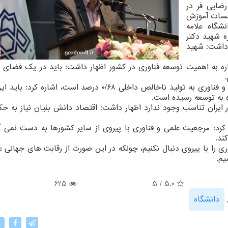
رضایی فر در
سات آموزش
شگاه علامه
ه شهید دکتر
 داشت: شهید
اره به اهمیت توسعه فناوری در کشور اظهار داشت: باید در یک فضای 
رضایی فر با اشاره به این که نسبت اعتبارات پژوهش و فناوری به تولید ناخالص داخلی ۰/۶۸ درصد است، اشا
 به توسعه رسیده است.
در ایران تناسب وجود ندارد اظهار داشت: اقتصاد دانش بنیان نیاز به حک
کرد: مرجعیت علمی و فناوری با پیروی از سایر کشورها به دست نمی آی
ند.
ری را با پیروی دنبال نکنیم، چونکه در این صورت از رقابت های جهانی
یم.
625
5
/
5.0
دانشگاه
X