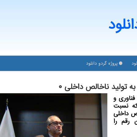
انلود
ود
پروژه گردو دانلود
 تولید ناخالص داخلی ۰
فناوری و
که نسبت
لص داخلی
ن رقم را