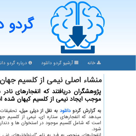
گردو د
خانه
آرشیو گردو دانلود
درباره گردو دانل
منشاء اصلی نیمی از كلسیم جها
پژوهشگران دریافتند كه انفجارهای نادر س
موجب ایجاد نیمی از كلسیم كیهان شده ان
به گزارش گردو
دانلود
به نقل از دیلی میل،
تحقیقات
میدهد که انفجارهای ستاره ای، نیمی از کلسیم جه
است که شامل کلسیم موجود در استخوان ها و دندان
شود.
انفجارهای منحصر به فرد به نام "ابرنواخترهای غنی ا