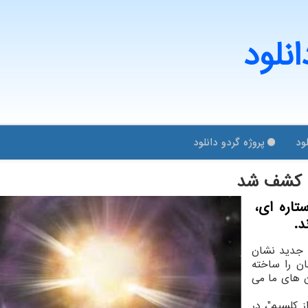
انلود
ود
پروژه گردو دانلود
ن كشف شد
تاره ای،
د.
 جدید نشان
ان را ساخته
 های ما می
ز کلسیم"، در