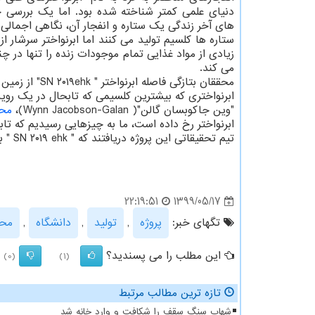
دنیای علمی کمتر شناخته شده بود. اما یک بررسی ج
های آخر زندگی یک ستاره و انفجار آن، نگاهی اجمالی
ستاره ها کلسیم تولید می کنند اما ابرنواختر سرشار از
زیادی از مواد غذایی تمام موجودات زنده را تنها در چند
می کند.
محققان بتازگی فاصله ابرنواختر " SN ۲۰۱۹ehk" از زمین را ۵۵ میلیون سال نوری تخمین زده اند.
ابرنواختری که بیشترین کلسیمی که تابحال در یک روید
"وین جاکوبسان گالن"( Wynn Jacobson-Galan)،
مح
ابرنواختر رخ داده است، ما به چیزهایی رسیدیم که تاب
تیم تحقیقاتی این پروژه دریافتند که " SN ۲۰۱۹ ehk " بیشترین کلسیمی را ساخته که تابحال در یک رویداد کیهانی رخ داده است.
1399/05/17
22:19:51
تگهای خبر:
پروژه
,
تولید
,
دانشگاه
,
مح
این مطلب را می پسندید؟
(0)
(1)
تازه ترین مطالب مرتبط
شهاب سنگ سقف را شکافت و وارد خانه شد