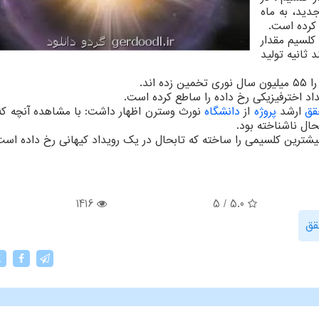
دید، به ماه
 کرده است.
 کلسیم مقدار
 ثانیه تولید
اد اخترفیزیکی رخ داده را ساطع کرده است.
قق
ارشد
پروژه
از
دانشگاه
نورث وسترن اظهار داشت: با مشاهده آنچه که 
حال ناشناخته بود.
1416
5
/
5.0
قق
X