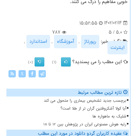
خوبی مفاهیم را درک می کنند.
1402/02/14
15:52:55
787
5
/
5.0
تگهای خبر:
رپورتاژ
,
آموزشگاه
,
استاندارد
,
اینترنت
این مطلب را می پسندید؟
(0)
(1)
X
تازه ترین مطالب مرتبط
برچسب جدید تشخیص بیماری را متحول می کند
آیا کولا آشکروفتین گران تر از طلا است؟
شلیک به ماهواره ها
رتبه هوش مصنوعی ایران در پژوهش بین 12 تا 18
عقیده کاربران گردو دانلود در مورد این مطلب