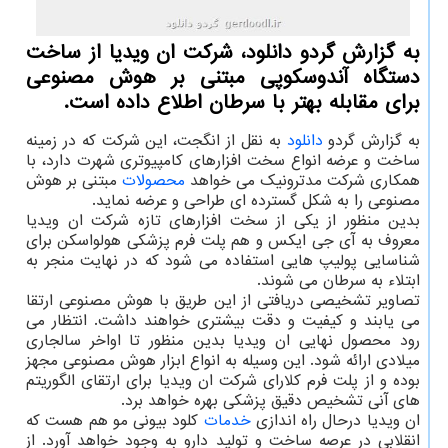
به گزارش گردو دانلود، شرکت ان ویدیا از ساخت
دستگاه آندوسکوپی مبتنی بر هوش مصنوعی
برای مقابله بهتر با سرطان اطلاع داده است.
به گزارش گردو
دانلود
به نقل از انگجت، این شرکت که در زمینه
ساخت و عرضه انواع سخت افزارهای کامپیوتری شهرت دارد، با
همکاری شرکت مدترونیک می خواهد
محصولات
مبتنی بر هوش
مصنوعی را به شکل گسترده ای طراحی و عرضه نماید.
بدین منظور از یکی از سخت افزارهای تازه شرکت ان ویدیا
معروف به آی جی ایکس و هم پلت فرم پزشکی هولواسکن برای
شناسایی پولیپ هایی استفاده می شود که در نهایت منجر به
ابتلاء به سرطان می شوند.
تصاویر تشخیصی دریافتی از این طریق با هوش مصنوعی ارتقا
می یابند و کیفیت و دقت بیشتری خواهند داشت. انتظار می
رود محصول نهایی ان ویدیا بدین منظور تا اواخر سالجاری
میلادی ارائه شود. این وسیله به انواع ابزار هوش مصنوعی مجهز
بوده و از پلت فرم کلارای شرکت ان ویدیا برای ارتقای الگوریتم
های آنی تشخیص دقیق پزشکی بهره خواهد برد.
ان ویدیا درحال راه اندازی
خدمات
کلود بیونی مو هم هست که
انقلابی در عرصه ساخت و تولید دارو به وجود خواهد آورد. از