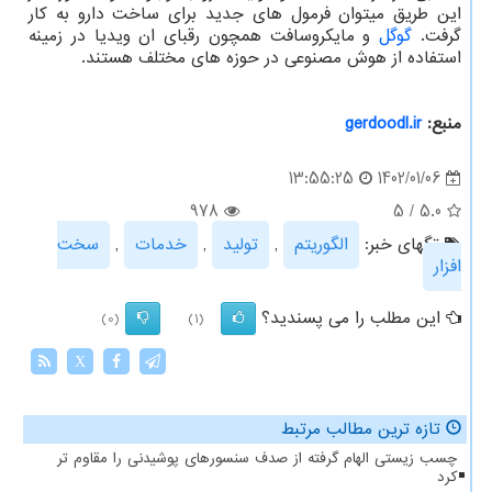
این طریق میتوان فرمول های جدید برای ساخت دارو به کار
گرفت.
گوگل
و مایکروسافت همچون رقبای ان ویدیا در زمینه
استفاده از هوش مصنوعی در حوزه های مختلف هستند.
منبع:
gerdoodl.ir
1402/01/06
13:55:25
978
5
/
5.0
تگهای خبر:
الگوریتم
,
تولید
,
خدمات
,
سخت
افزار
این مطلب را می پسندید؟
(0)
(1)
X
تازه ترین مطالب مرتبط
چسب زیستی الهام گرفته از صدف سنسورهای پوشیدنی را مقاوم تر
کرد