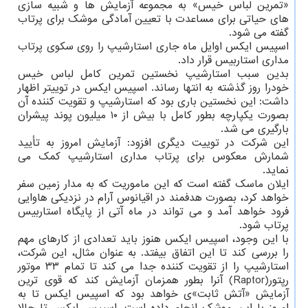
«تمرین لباس خیس» به مجموعه آزمایش ها و شبیه سازی
های حیاتی برای مساعدت با تعیین آمادگی موشک برای پرتاب
گفته می شود.
اسپیس ایکس اوایل ماه جاری استارشیپ را روی سکوی پرتاب
مداری استاربیس قرار داد.
بدین سبب استارشیپ نخستین تمرین کامل لباس خیس
خودرا روز گذشته به انتها رساند. اسپیس ایکس در توییتر اظهار
داشت: این نخستین باری بود که استارشیپ و تقویت کننده آن
بصورت یکپارچه بطور کامل با بیش از ۱۰ میلیون پوند پیشران
بارگیری می شد.
این شرکت در توییت دیگری افزود: آزمایش امروز به تأیید
شمارش معکوس برای پرتاب مداری استارشیپ کمک می
نماید.
ایلان ماسک گفته است که این ماموریت که به مدار زمین سفر
خواهد کرد، بصورت هدفمند در اقیانوس آرام در نزدیکی هاوایی
فرود خواهد آمد و می تواند در ماه آتی از پایگاه استاربیس
پرتاب شود.
با این وجود، اسپیس ایکس هنوز باید تعدادی از کارهای مهم
را بررسی کند تا این اتفاق بیفتد. به عنوان مثال، این شرکت،
استارشیپ را از تقویت کننده جدا می کند تا تمام ۳۳ موتور
رپتور(Raptor) آنرا بطور همزمان آزمایش کند که قوی ترین
آزمایش «آتش ثابت»ی خواهد بود که اسپیس ایکس تا به