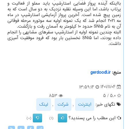
بااینکه آینده پرواز فضایی استارشیپ باید مملو از فعالیت و
پرتاب باشد، اما این وسیله نقلیه نزدیک به دو سال است که به
زمین پیچ شده است. آخرین پرواز آزمایشی استارشیپ در ماه
مه ۲۰۲۱ انجام شد که یک نمونه اولیه سه موتوره مرحله فوقانی
آن به نام SN۱۵ حدود ۱۰ کیلومتر به آسمان رفت و بازگشت.
البته چندین نمونه اولیه از استارشیپ سفرهای مشابهی را انجام
داده بودند، اما SN۱۵ نخستین بار بود که فرود موفقیت آمیزی
داشت.
منبع:
gerdoodl.ir
1401/11/04
13:59:14
853
5
/
5.0
تگهای خبر:
اینترنت
,
شركت
,
لینك
این مطلب را می پسندید؟
(0)
(1)