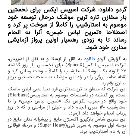
گردو دانلود: شرکت اسپیس ایکس برای نخستین
بار مخازن تازه ترین موشک درحال توسعه خود
موسوم به استارشیپ را کاملاً از سوخت پر کرد و
اصطلاحا «تمرین لباس خیس» آنرا به انجام
رساند تا به زودی رهسپار اولین پرواز آزمایشی
مداری خود شود.
به گزارش گردو
دانلود
به نقل از ایسنا و به نقل از اسپیس،
شرکت اسپیس ایکس(SpaceX) برای نخستین بار روز گذشته
۲۳ ژانویه یک موشک استارشیپ را کاملاً سوخت رسانی کرد و
نقطه عطف بزرگی را در راه این موشک به سمت نخستین پرواز
مداری رقم زد.
این شرکت که متعلق به ثروتمندترین فرد دنیا یعنی ایلان ماسک
است، روز گذشته در تاسیسات موسوم به استاربیس(Starbase)
خود واقع در جنوب تگزاس یک «تمرین لباس خیس» را با
استارشیپ ۱۲۰ متری انجام داد و خیلی از مراحلی را که در روز
پرتاب انجام خواهد داد، آزمود.
این تمرین شامل بارگیری اکسیژن مایع و پیشرانه متان مایع در
مرحله اول موسوم به سوپر هوی(Super Heavy) و مرحله فوقانی
آن به نام استارشیپ بود.