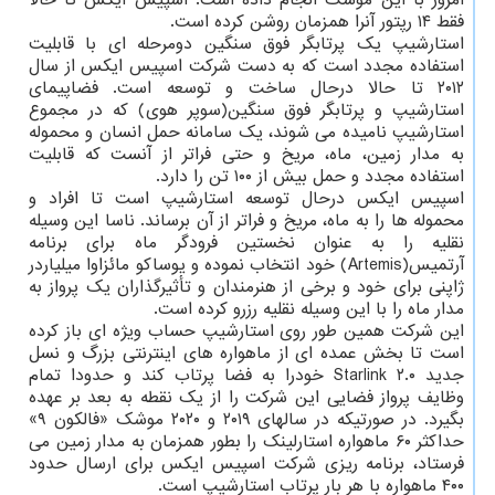
امروز با این موشک انجام داده است. اسپیس ایکس تا حالا
فقط ۱۴ رپتور آنرا همزمان روشن کرده است.
استارشیپ یک پرتابگر فوق سنگین دومرحله ای با قابلیت
استفاده مجدد است که به دست شرکت اسپیس ایکس از سال
۲۰۱۲ تا حالا درحال ساخت و توسعه است. فضاپیمای
استارشیپ و پرتابگر فوق سنگین(سوپر هوی) که در مجموع
استارشیپ نامیده می شوند، یک سامانه حمل انسان و محموله
به مدار زمین، ماه، مریخ و حتی فراتر از آنست که قابلیت
استفاده مجدد و حمل بیش از ۱۰۰ تن را دارد.
اسپیس ایکس درحال توسعه استارشیپ است تا افراد و
محموله ها را به ماه، مریخ و فراتر از آن برساند. ناسا این وسیله
نقلیه را به عنوان نخستین فرودگر ماه برای برنامه
آرتمیس(Artemis) خود انتخاب نموده و یوساکو مائزاوا میلیاردر
ژاپنی برای خود و برخی از هنرمندان و تأثیرگذاران یک پرواز به
مدار ماه را با این وسیله نقلیه رزرو کرده است.
این شرکت همین طور روی استارشیپ حساب ویژه ای باز کرده
است تا بخش عمده ای از ماهواره های اینترنتی بزرگ و نسل
جدید Starlink ۲.۰ خودرا به فضا پرتاب کند و حدودا تمام
وظایف پرواز فضایی این شرکت را از یک نقطه به بعد بر عهده
بگیرد. در صورتیکه در سالهای ۲۰۱۹ و ۲۰۲۰ موشک «فالکون ۹»
حداکثر ۶۰ ماهواره استارلینک را بطور همزمان به مدار زمین می
فرستاد، برنامه ریزی شرکت اسپیس ایکس برای ارسال حدود
۴۰۰ ماهواره با هر بار پرتاب استارشیپ است.