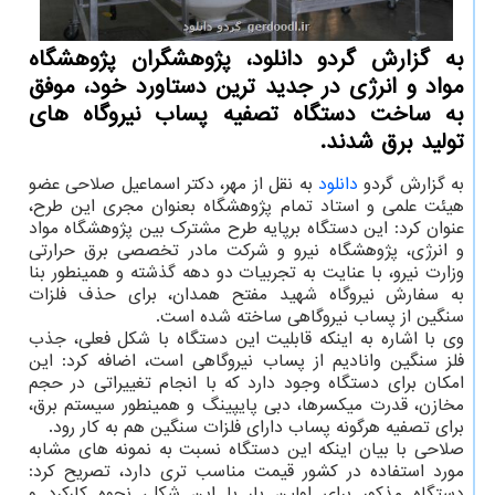
به گزارش گردو دانلود، پژوهشگران پژوهشگاه
مواد و انرژی در جدید ترین دستاورد خود، موفق
به ساخت دستگاه تصفیه پساب نیروگاه های
تولید برق شدند.
به گزارش گردو
دانلود
به نقل از مهر، دکتر اسماعیل صلاحی عضو
هیئت علمی و استاد تمام پژوهشگاه بعنوان مجری این طرح،
عنوان کرد: این دستگاه برپایه طرح مشترک بین پژوهشگاه مواد
و انرژی، پژوهشگاه نیرو و شرکت مادر تخصصی برق حرارتی
وزارت نیرو، با عنایت به تجربیات دو دهه گذشته و همینطور بنا
به سفارش نیروگاه شهید مفتح همدان، برای حذف فلزات
سنگین از پساب نیروگاهی ساخته شده است.
وی با اشاره به اینکه قابلیت این دستگاه با شکل فعلی، جذب
فلز سنگین وانادیم از پساب نیروگاهی است، اضافه کرد: این
امکان برای دستگاه وجود دارد که با انجام تغییراتی در حجم
مخازن، قدرت میکسرها، دبی پایپینگ و همینطور سیستم برق،
برای تصفیه هرگونه پساب دارای فلزات سنگین هم به کار رود.
صلاحی با بیان اینکه این دستگاه نسبت به نمونه های مشابه
مورد استفاده در کشور قیمت مناسب تری دارد، تصریح کرد:
دستگاه مذکور برای اولین بار با این شکل، نحوه کارکرد و