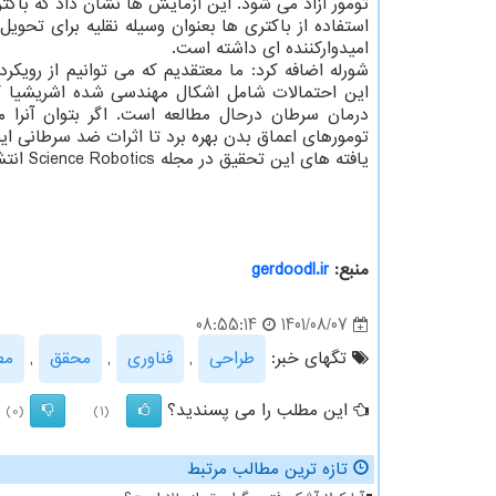
تومور آزاد می شود. این آزمایش ها نشان داد که باکت
استفاده از باکتری ها بعنوان وسیله نقلیه برای تحوی
امیدوارکننده ای داشته است.
شورله اضافه کرد: ما معتقدیم که می توانیم از رویک
این احتمالات شامل اشکال مهندسی شده اشریشیا کل
درمان سرطان درحال مطالعه است. اگر بتوان آنرا 
تومورهای اعماق بدن بهره برد تا اثرات ضد سرطانی ایج
یافته های این تحقیق در مجله Science Robotics انتشار یافته است.
منبع:
gerdoodl.ir
1401/08/07
08:55:14
تگهای خبر:
طراحی
,
فناوری
,
محقق
,
مط
این مطلب را می پسندید؟
(0)
(1)
تازه ترین مطالب مرتبط