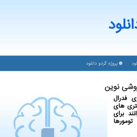
انلود
ود
پروژه گردو دانلود
روشی نوین
ی فدرال
کتری های
ند برای
ومورها