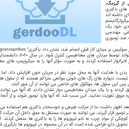
 از گیزمگ
،
 های باکتری
ی داشته اند
کروارگانیسم
ودی خود یک
فنی مهندسی
ت ضد توموری
به صورت طبیعی حاوی ذرات اکسید آهن است، می تواند توسط میدان های مغن
ابراتوار استفاده کردند و به صورت مؤثر آنها را به میکروپمپ های م
به بدن با هدایت آنها به محل مورد نظر در جریان خون افزایش داد. اما 
ار نیست. دیواره های رگ های خونی موانعی متراکم هستند که از سلول ه
 بین این سلول ها، مولکول های خاصی می توانند از آن عبور کنند.
Magnetospiri را به موش تزریق کردند و با یک میدان مغناطیسی دوار نشان دادند که آنها می توان
عروق تقویت نمایند. این سبب شد که آنها وارد تومور شوند و از آنجا،
Simon) سرپرست این مطالعه، اظهار داشت: ما از حرکت طبیعی و خودمختار باکتری هم استفاده م
در تومور قرار گیرند، می توانند به صورت مستقل به عمق داخل آن حرکت کن
کی از مواد چرب به نام لیپوزوم ها را به باکتری ها متصل کردند. ای
حویل دارو طراحی شده است که در آن محموله در لیپوزوم ها بارگیری ش