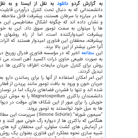
به گزارش گردو
دانلود
به نقل از ایسنا و به نقل
دانشمندانی که به دنبال تحت کنترل درآوردن قابلیت
ها در مبارزه با سرطان هستند، پیشرفت قابل ملاحظه ا
و نشان داده اند که چگونه اشکال مغناطیسی این می
ها را میتوان به سمت تومور سوق داد. این به خ
پیشرفت امیدوارکننده است، اما از راه روشهای 
پیشرفته، محققان این فناوری امیدوار هستند که اثرا
آنرا حتی بیشتر از این بالا برند.
این
مطالعه
روش برای کنترل جریان مایعات اطراف باکتری ها در ل
تبدیل کردند.
این امر امکان استفاده از آنها را برای رساندن دارو 
جریان خون و ورود به بافت تومور مانند پریدن از قط
شده اند و تنها با فشردن فضاهای باریک اما در نوسان
دانشمندان باکتری llum
خویش را برای عبور از این شکاف های موقت در دیواره 
ها به میل خود توانستند به تومور بروند.
"سیمون شورله" (e Schürle
هنگامی که باکتری ها از دیواره رگ خونی عبور کنند و 
در آزمایش های کشت سلولی، این محققان کره های کوچ
شبیه سازی نحوه عملکرد این فناوری بعنوان یک روش ت