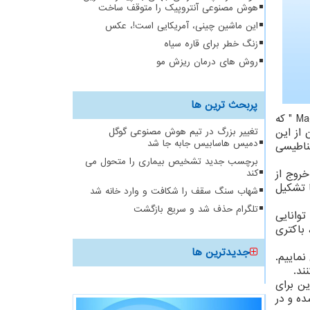
هوش مصنوعی آنتروپیک را متوقف ساخت
این ماشین چینی، آمریکایی است!، عکس
زنگ خطر برای قاره سیاه
روش های درمان ریزش مو
پربحث ترین ها
اخیر که در مؤسسه فناوری فدرال زوریخ در سوئیس بر مبنای کار قبلی انجام شد، نشان داد باکتری" Magnetospirillum " که
اطیسی کنترل شود. در سال ۲۰۲۰، دانشمندان از این
تغییر بزرگ در تیم هوش مصنوعی گوگل
دمیس هاسابیس جابه جا شد
غناطیسی
برچسب جدید تشخیص بیماری را متحول می
خروج از
کند
ا تشکیل
شهاب سنگ سقف را شکافت و وارد خانه شد
تلگرام حذف شد و سریع بازگشت
ند توانایی
 باکتری
جدیدترین ها
ی نماییم.
ند.
ن برای
ده و در