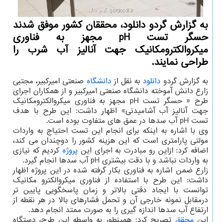
به گزارش گردو دانلود، محققان کشور موفق شدند
حسگر تست pH مجهز به فناوری
میکروالکترومکانیک جهت آنالیز آب شرب را
طراحی نمایند.
به گزارش گردو
دانلود
به نقل از
دانشگاه
صنعتی امیرکبیر، مجتبی
زارع دانش آموخته دانشگاه صنعتی امیرکبیر و از همکاران اجرای
طرح « حسگر تست pH مجهز به فناوری میکروالکترومکانیک
جهت آنالیز آب آشامیدنی» اظهار داشت: این طرح با هدف
تست pH آب سدها در عمق های متفاوت بوده است.
وی با اشاره به اینکه برای انجام این تست احتیاج به واردات
مولتی پارامتری است که این هزینه کشور را دوچندان می کند،
اضافه کرد: ازاین رو مبادرت به اجرای این
پروژه
کردیم که نیازی
به واردات نباشد و با دقت بیشتری pH آب سدها انجام گیرد.
زارع ضمن اشاره به فناوری بکار گرفته شده در این پروژه اظهار
داشت: این طرح با استفاده از فناوری میکروالکترو مکانیک
توانست با ایجاد دقتی بالاتر و زمان پاسخگویی پایین تر
درمقابل نمونه خارجی آن و تحمل فشارهای بالا در هر نقطه از
ارتفاع آب سدها اندازه گیری را به صورت ممتد انجام دهد.
این
محقق
تصریح کرد: همینطور به واسطه این طرح، دستگاه