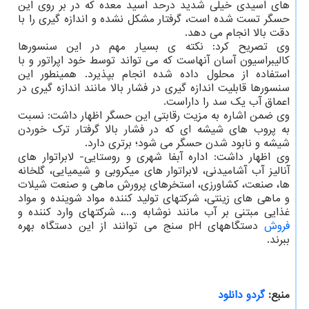
های اسیدی خیلی شدید درحد اسید معده که در بر روی این
حسگر تست شده است، گرفتار مشکل نشده و اندازه گیری را با
دقت بالا انجام می دهد.
وی تصریح کرد: نکته ی بسیار مهم در این سنسورها
کالیبراسیون آسان آنهاست که می تواند توسط خود اپراتور و با
استفاده از محلول داده شده انجام بپذیرد. همینطور این
سنسورها قابلیت اندازه گیری در فشار بالا مانند اندازه گیری در
اعماق آب یک سد را داراست.
وی ضمن اشاره به مزیت رقابتی این حسگر اظهار داشت: نسبت
به پروب های شیشه ای که در فشار بالا گرفتار ترک خوردن
شیشه و نابود شدن حسگر می شود؛ برتری دارد.
وی اظهار داشت: اداره آبفا شهری و روستایی- لابراتوار های
آنالیز آب آشامیدنی، لابراتوار های میکروبی و شیمیایی، گلخانه
ها، صنعت، کشاورزی، استخرهای پرورش ماهی و صنعت شیلات
و ماهی های زینتی، شرکتهای تولید کننده مواد شوینده و مواد
غذایی مبتنی بر آب مانند نوشابه و...، شرکتهای وارد کننده و
فروش
دستگاههای pH سنج می توانند از این دستگاه بهره
ببرند.
منبع:
گردو دانلود