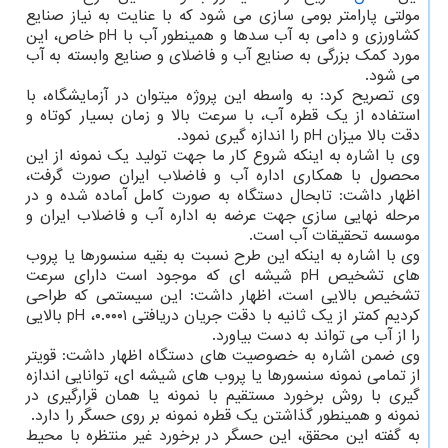
مولتی پارامتر بومی سازی می شود که با عنایت به نیاز صنایع
کشاورزی و دامی به آب سدها و همینطور آب با pH خاص، این
مورد کمک بزرگی به صنایع آب و فاضلای و صنایع وابسته به آب
می شود.
وی تصریح کرد: به واسطه این پروژه میتوان در آزمایشگاه، با
استفاده از یک قطره آب، با سرعت بالا و زمان بسیار کوتاه و
دقت بالا میزان pH را اندازه گیری نمود.
وی با اشاره به اینکه شروع کار ما جهت تولید یک نمونه از این
محصول با همکاری اداره آب و فاضلاب ایران صورت گرفت،
اظهار داشت: تابحال دستگاه به صورت کامل آماده شده و در
مرحله نهایی سازی جهت عرضه به اداره آب و فاضلاب ایران و
موسسه تحقیقات آب است.
وی با اشاره به اینکه این طرح نسبت به بقیه سنسورها یا پروب
های تشخیص pH شیشه ای که موجود است دارای سرعت
تشخیص بالایی است، اظهار داشت: این سیستمی که طراحی
کردیم کمتر از یک ثانیه با دقت جریان دریافتی ۰.۰۰۰۱، pH بالایی
را از آب می تواند به دست بیاورد.
وی ضمن اشاره به خصوصیت های دستگاه اظهار داشت: قویتر
از تمامی نمونه سنسورها یا پروب های شیشه ای، توانایی اندازه
گیری با روش برخورد مستقیم با نمونه یا همان قرارگیری در
نمونه و همینطور گذاشتن یک قطره نمونه بر روی حسگر را دارد.
به گفته این محقق، این حسگر در برخورد غیر منتظره با محیط