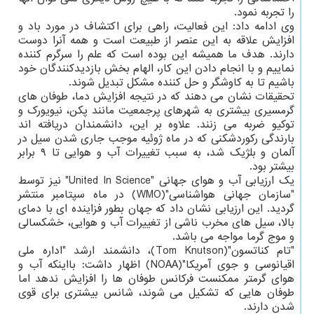
را تجربه نمود.
وی ادامه داد: این فعالیت، راهی برای اکتشاف در مورد باد و
افزایش علاقه به این عنصر از طبیعت است و همه آنرا دوست
دارند. هدف ما همیشه این بوده است که علم را سرگرم کننده
نماییم و با انجام دادن این کار، الهام بخش بازدیدکنندگان خود
باشیم تا به کاوشگر و حل کننده مشکل تبدیل شوند.
تحقیقات نشان می دهند که در نتیجه افزایش دما، طوفان های
گرمسیری بیشتری به شهرهای پرجمعیت مانند پکن، نیویورک و
توکیو ضربه می زنند. علاوه بر این، دانشمندان دریافته اند
بارندگی رکوردشکنی که در ماه ژوئیه موجب جاری شدن سیل در
آلمان و بلژیک شد، به سبب تغییرات آب و هوایی تا ۹ برابر
بیشتر بود.
یک ارزیابی آب و هوای جهانی "United In Science" نیز توسط
"سازمان جهانی هواشناسی"(WMO) در ماه سپتامبر منتشر
گردید. این ارزیابی نشان داد که جهان بطور فزاینده ای با دمای
بالا، سیل های مخرب ناشی از تغییرات آب و هوایی، خشکسالی
و موج گرما مواجه می باشد.
"تام کناتسون"(Tom Knutson)، دانشمند ارشد "اداره ملی
اقیانوسی و جوی آمریکا"(NOAA) اظهار داشت: بااینکه آب و
هوای گرمتر ممکنست فرکانس طوفان ها را افزایش ندهد اما
طوفان هایی که تشکیل می شوند، شانس بیشتری برای قوی
شدن دارند.