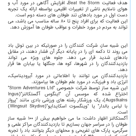
هدف فعالیت Beat the Storm، افزایش آگاهی در مورد آب و
هوای ناملایم ناشی از تغییرات اقلیمی بواسطه ارائه یک تجربه
دست اول در مورد بادهای تند طوفان های دسته دوم است.
این فعالیت که برای افراد پنج تا ۸۰ ساله مناسب می باشد، می
تواند به مردم در مورد خطرات و عواقب طوفان ها آموزش دهد.
این شبیه ساز، شرکت کنندگان را در صورتیکه در بین تونل باد
می روند تا دکمه ای را در پایانه دیگر آن فشار دهند، در مقابل
بادهای شدید قرار می دهد. جلوه های ویژه می تواند
بازدیدکنندگان را در شهرها، کوه ها، جنگلها یا بیابان ها قرار
دهد.
بازدیدکنندگان می توانند با اطلاعاتی در مورد آیرودینامیک،
انرژی باد و فیزیک، در مورد علم طوفان ها بیاموزند.
این شبیه ساز توسط شرکت خصوصی "Storm Adventures Ltd"
اختراع شده که موسس آن "اینگوس آگستکالنز"(Ingus
Augstkalns)، یک ورزشکار رشته های ورزشی بادی مانند "پرواز
با لباس بالدار" یا "وینگسوت اسکایدایو"(Wingsuit Skydive)
است.
آگستکالنز اظهار داشت: ما می خواهیم بیش از ۱۰۰ شبیه ساز
طوفان را در سراسر جهان بسازیم تا بازدیدکنندگان مراکز علمی و
سرگرمی، پارک های تفریحی و محلهای دیگر بتوانند باد را تجربه