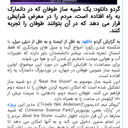
گردو دانلود: یک شبیه ساز طوفان که در دانمارک
به راه افتاده است، مردم را در معرض شرایطی
قرار می دهد که در آن بتوانند طوفان را تجربه
کنند.
به گزارش گردو
دانلود
به نقل از ایسنا و به نقل از دیلی میل،
با
شکسته شدن رکورد امواج گرما و سیل های ویرانگری که فقط
امسال تجربه شدند، بیشتر دانشمندان باور دارند که تغییرات
آب و هوایی موجب ناملایم تر شدن آب و هوا می شوند.
برای مساعدت با افزایش آگاهی در مورد این موضوع، اولین
شبیه ساز عمومی طوفان در جهان، در نوردبورگ دانمارک به راه
افتاده است.
این شبیه ساز موسوم به "Beat the Storm" از دو شبیه ساز
تشکیل شده است که امکان تجربه کردن طوفان را تا دسته دوم
فراهم می کنند. طوفان دسته دوم، بادهایی با سرعت بیش از
۱۶۰ کیلومتر در ساعت را به همراه دارد.
"تروئلز نیم اندرسون"(Troels Nim Andersen)، مدیر این
پروژه
در "پارک علمی یونیورس"(Universe Science Park) که شبیه
سازها در آن قرار دارند، اظهار داشت: Beat the Storm، مردم را
در تمام سنین دخیل می کند و به آنها امکان می دهد تا
احساساتی را تجربه کنند که با هیچ روش دیگری نمی توان آنها