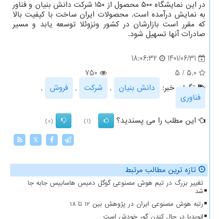
در این نمایشگاه ۵۰۰ محصول از ۱۵۰ شرکت دانش بنیان و فناور
به نمایش درآمده است. محصولات ایران ساخت با کیفیت بالا
که مقرر است بازارشان در کشور ونزوئلا توسعه یابد و مسیر
صادرات آنها تسهیل شود.
1401/06/31
18:06:32
750
5
/
5.0
تگهای خبر:
دانش بنیان
,
شركت
,
فروش
,
فناوری
این مطلب را می پسندید؟
(0)
(1)
X
تازه ترین مطالب مرتبط
تغییر بزرگ در تیم هوش مصنوعی گوگل دمیس هاسابیس جابه جا
شد
رتبه هوش مصنوعی ایران در پژوهش بین 12 تا 18
انویدیا در حال کندن گور خودش است