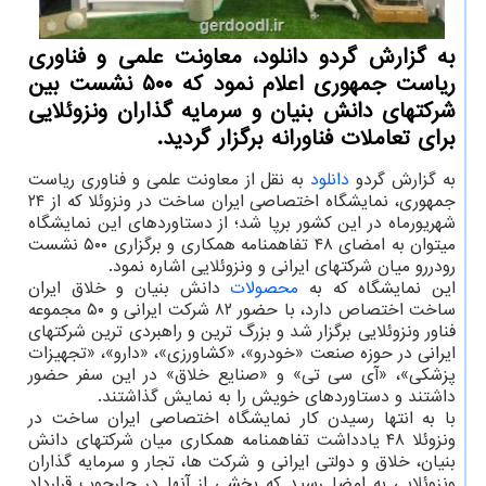
به گزارش گردو دانلود، معاونت علمی و فناوری
ریاست جمهوری اعلام نمود که ۵۰۰ نشست بین
شرکتهای دانش بنیان و سرمایه گذاران ونزوئلایی
برای تعاملات فناورانه برگزار گردید.
به گزارش گردو
دانلود
به نقل از معاونت علمی و فناوری ریاست
جمهوری، نمایشگاه اختصاصی ایران ساخت در ونزوئلا که از ۲۴
شهریورماه در این کشور برپا شد؛ از دستاوردهای این نمایشگاه
میتوان به امضای ۴۸ تفاهمنامه همکاری و برگزاری ۵۰۰ نشست
رودررو میان شرکتهای ایرانی و ونزوئلایی اشاره نمود.
این نمایشگاه که به
محصولات
دانش بنیان و خلاق ایران
ساخت اختصاص دارد، با حضور ۸۲ شرکت ایرانی و ۵۰ مجموعه
فناور ونزوئلایی برگزار شد و بزرگ ترین و راهبردی ترین شرکتهای
ایرانی در حوزه صنعت «خودرو»، «کشاورزی»، «دارو»، «تجهیزات
پزشکی»، «آی سی تی» و «صنایع خلاق» در این سفر حضور
داشتند و دستاوردهای خویش را به نمایش گذاشتند.
با به انتها رسیدن کار نمایشگاه اختصاصی ایران ساخت در
ونزوئلا ۴۸ یادداشت تفاهمنامه همکاری میان شرکتهای دانش
بنیان، خلاق و دولتی ایرانی و شرکت ها، تجار و سرمایه گذاران
ونزوئلایی به امضا رسید که بخشی از آنها در چارچوب قرارداد