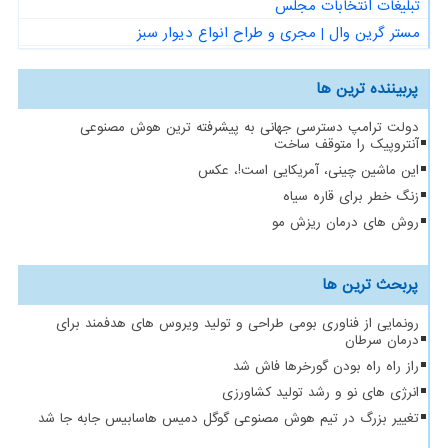
تبلیغات انتخابات مجلس
مستر گرین وال | مجری و طراح انواع دیوار سبز
پربیننده ترین ها
دولت ترامپ دسترسی جهانی به پیشرفته ترین هوش مصنوعی
آنتروپیک را متوقف ساخت
این ماشین چینی، آمریکایی است!، عکس
زنگ خطر برای قاره سیاه
روش های درمان ریزش مو
پربحث ترین ها
رونمایی از فناوری بومی طراحی و تولید ویروس های هدفمند برای
درمان سرطان
راز راه راه بودن گورخرها فاش شد
انرژی های نو و رشد تولید کشاورزی
تغییر بزرگ در تیم هوش مصنوعی گوگل دمیس هاسابیس جابه جا شد