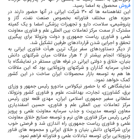
فروش
محصول به امضا رسید.
این تفاهمنامه ها که ۳۰ شرکت ایرانی در آنها حضور دارند در
حوزه های مختلف فناورانه بخصوص صنعت نفت، گاز و
پتروشیمی، سلامت، دارو و تجهیزات پزشکی امضا و یک کمیته
مشترک از سمت مرکز تعاملات بین المللی علم و فناوری معاونت
علمی و فناوری ریاست جمهوری و دولت ونزوئلا برای پیگیری
تحقق و اجرایی شدن قراردادهای طرفین تشکیل شد.
از دیگر دستاوردهای سفر بزرگ ترین هیأت فناوری ایرانی به
ونزوئلا؛ انجام بیشتر از ۲ هزار ملاقات میان شرکتهای دانش
بنیان، خلاق و دولتی ایرانی در غرفه های مستقر در نمایشگاه با
تجار، سرمایه گذاران و شرکتهای ونزوئلایی بود که این ملاقات
ها هم به توسعه بازار محصولات ایران ساخت در این کشور
کمک خواهد نمود.
نمایشگاهی که با حضور نیکولاس مادورو رئیس جمهور و وزرای
برق، کشاورزی، تجارت، بهداشت، علوم و فناوری کشور ونزوئلا،
سلطانی سفیر جمهوری اسلامی ایران، مهدی قلعه نوی رئیس
مرکز تعاملات بین المللی علم و فناوری، حسین اسفندیاری
معاون توسعه مدیریت و جذب سرمایه معاونت علمی و پرویز
کرمی رئیس مرکز فناوری های نرم و توسعه صنایع خلاق معاونت
علمی و فناوری ریاست جمهوری راه اندازی شد و فرصتی خوب
برای شرکتهای دانش بنیان و خلاق ایرانی و مجموعه های فناور
ونزویلایی برای توسعه تبادلات علمی و فناورانه فراهم نمود.