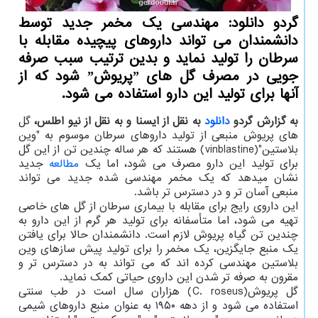
گردو دانلود: مهندسی یک مخمر جدید توسط
دانشمندان می تواند داروهای پیچیده مقابله با
سرطان را تولید نماید و بدین ترتیب سبب صرفه
جویی در مصرف گل های ˮپریوشˮ شود که از
آنها برای تولید این دارو استفاده می شود.
به گزارش گردو
دانلود
به نقل از ایسنا و به نقل از نیو اطلس،
گل
های پریوش منبعی از تولید داروهای سرطان موسوم به "وین
بلاستین"(vinblastine) هستند که هر ساله چندین تن از این گل
برای تولید این دارو مصرف می شود، اما یک
مطالعه
جدید
نشان میدهد که یک مخمر مهندسی شده جدید می تواند
منبعی آسان تر و در دسترس تر باشد.
این داروی رایج برای مقابله با بیماری سرطان از گل های خاصی
تهیه می شود، اما متأسفانه برای تولید هر گرم از این دارو به
چندین تن گیاه پریوش لازم است. دانشمندان حالا برای یافتن
یک منبع جایگزین، یک مخمر را برای تولید پیش سازهای وین
بلاستین مهندسی کرده اند که می تواند به در دسترس تر و
مقرون به صرفه تر شدن این داروی حیاتی کمک نماید.
گل پریوش(C. roseus) هزاران سال است در طب سنتی
استفاده می شود و از دهه ۱۹۵۰ به عنوان منبع داروهای شیمی