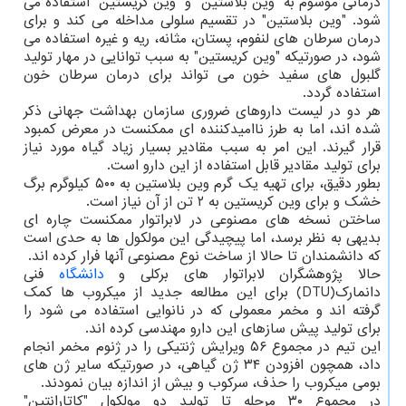
درمانی موسوم به "وین بلاستین" و "وین کریستین" استفاده می
شود. "وین بلاستین" در تقسیم سلولی مداخله می کند و برای
درمان سرطان های لنفوم، پستان، مثانه، ریه و غیره استفاده می
شود، در صورتیکه "وین کریستین" به سبب توانایی در مهار تولید
گلبول های سفید خون می تواند برای درمان سرطان خون
استفاده گردد.
هر دو در لیست داروهای ضروری سازمان بهداشت جهانی ذکر
شده اند، اما به طرز ناامیدکننده ای ممکنست در معرض کمبود
قرار گیرند. این امر به سبب مقادیر بسیار زیاد گیاه مورد نیاز
برای تولید مقادیر قابل استفاده از این دارو است.
بطور دقیق، برای تهیه یک گرم وین بلاستین به ۵۰۰ کیلوگرم برگ
خشک و برای وین کریستین به ۲ تن از آن نیاز است.
ساختن نسخه های مصنوعی در لابراتوار ممکنست چاره ای
بدیهی به نظر برسد، اما پیچیدگی این مولکول ها به حدی است
که دانشمندان تا حالا از ساخت نوع مصنوعی آنها فرار کرده اند.
حالا پژوهشگران لابراتوار های برکلی و
دانشگاه
فنی
دانمارک(DTU) برای این مطالعه جدید از میکروب ها کمک
گرفته اند و مخمر معمولی که در نانوایی استفاده می شود را
برای تولید پیش سازهای این دارو مهندسی کرده اند.
این تیم در مجموع ۵۶ ویرایش ژنتیکی را در ژنوم مخمر انجام
داد، همچون افزودن ۳۴ ژن گیاهی، در صورتیکه سایر ژن های
بومی میکروب را حذف، سرکوب و بیش از اندازه بیان نمودند.
در مجموع ۳۰ مرحله تا تولید دو مولکول "کاتارانتین"