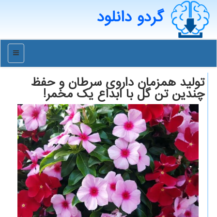
گردو دانلود
منو
تولید همزمان داروی سرطان و حفظ
چندین تن گل با ابداع یک مخمر!