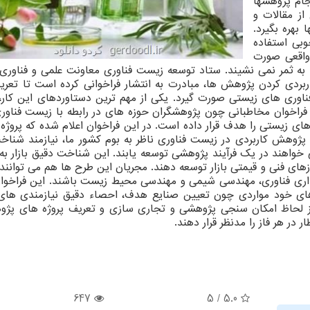
ام پژوهشها
از مقالات و
بهره بگیرد.
وبی استفاده
 واقعی صورت
ا به ثمر نمی نشیند. ستاد توسعه زیست فناوری معاونت علمی و فناوری
ردی کردن پژوهش ها، مبادرت به انتشار فراخوانی کرده است تا تعریف
ناوری های زیستی صورت گیرد. یکی از مهم ترین دستاوردهای این کار،
اخوان مخاطبانی چون پژوهشگران حوزه های در رابطه با زیست فناوری،
ی زیستی را هدف قرار داده است. در این فراخوان اعلام شده که پروژه 
. پژوهش کاربردی در زیست فناوری ناظر به بوم کشور ما، نیازمند شنا
واهند در یک فرآیند پژوهشی توسعه یابند. این شناخت دقیق بازار به 
ای فنی و قیمتی بازار توسعه دهند. مجریان این طرح ها هم می توانند 
ری فناوری، مهندسی شیمی و مهندسی محیط زیست باشند. این فراخوان
ژه های خود مواردی چون تعیین صنایع هدف، احصاء دقیق نیازمندی ها
ه از لحاظ امکان سنجی پژوهشی و تجاری سازی و تعریف پروژه های پژو
 در هر فاز را مدنظر قرار دهند.
647
5
/
5.0