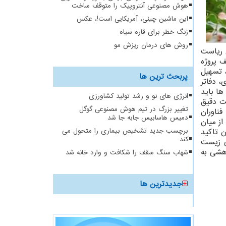
هوش مصنوعی آنتروپیک را متوقف ساخت
این ماشین چینی، آمریکایی است!، عکس
زنگ خطر برای قاره سیاه
روش های درمان ریزش مو
 ریاست
 پروژه
 تسهیل
پربحث ترین ها
 دفاتر
ها باید
انرژی های نو و رشد تولید کشاورزی
خت دقیق
تغییر بزرگ در تیم هوش مصنوعی گوگل
فناوران
دمیس هاسابیس جابه جا شد
از میان
 تاکید
برچسب جدید تشخیص بیماری را متحول می
کند
ی زیست
هشی به
شهاب سنگ سقف را شکافت و وارد خانه شد
جدیدترین ها