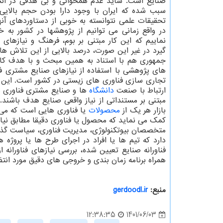
صنایع است. شاید عدم همخوانی و بی هدفی در انج
سبب شده که ایران با وجود دارا بودن حجم بالایی 
تحقیقات علمی نتوانسته به خوبی از دستاوردهای آنها 
در واقع زمانی می توانیم از پژوهشها در کشور به خ
نماییم که این کار مبتنی بر بوم، فرهنگ و نیازهای
گیرد در غیر این صورت، درصد بالایی از این تلاش ه
جمهوری هم با استناد به همین مبحث و با هدف کارب
های پژوهشی با استفاده از نیازهای صنایع مشتری ف
تجاری سازی فناوری های زیستی در کشور است. این فر
ارتباط با صنعت
دانشگاه
ها و صنایع مشتری فناوری ها
مبتنی بر مستنداتی از نیاز واقعی صنایع هدف باشند
بازار هر یک از
محصولات
یا فناوری هایی است که می خ
کمک می نماید که محصول یا فناوری دقیقا مطابق نیازه
متخصصان بیوتکنولوژی، مدیریت فناوری، سیاست گذا
دارد که تیم ها یا افراد در اجرای طرح ها یا پرو
فناورانه صنایع تعیین شده، بررسی نیازهای فناوران
همراه برنامه زمان بندی و خروجی های دقیق مورد انتظار
منبع:
gerdoodl.ir
1401/06/03
12:38:35