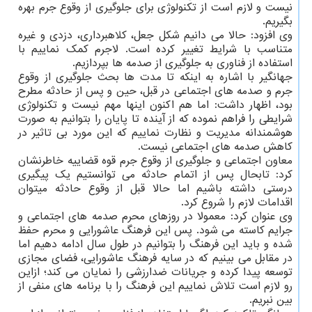
نیست و لازم است از تکنولوژی برای جلوگیری از وقوع جرم بهره
بگیریم.
وی افزود: حالا می دانیم شکل جعل، کلاهبرداری، دزدی و غیره
متناسب با شرایط تغییر کرده است. لاجرم کمک نماییم با
استفاده از فناوری به جلوگیری از صدمه ها بپردازیم.
جهانگیر با اشاره به اینکه تا مدت ها بحث جلوگیری از وقوع
جرم و صدمه های اجتماعی در قبل، حین و پس از حادثه مطرح
بود، اظهار داشت: اما هم اکنون اینها مهم نیست و تکنولوژی
شرایطی را فراهم نموده که از آینده تا پایان را بتوانیم به صورت
هوشمندانه مدیریت و نظارت نماییم که این مورد بی تاثیر در
کاهش صدمه های اجتماعی نیست.
معاون اجتماعی و جلوگیری از وقوع جرم قوه قضاییه خاطرنشان
کرد: تابحال پس از اتمام حادثه می توانستیم یک پیگیری
درستی داشته باشیم اما حالا قبل از وقوع حادثه میتوان
اقدامات لازم را شروع کرد.
وی عنوان کرد: معمولا در روزهای محرم صدمه های اجتماعی و
جرایم کاسته می شود. پس این فرهنگ عاشورایی و محرم حفظ
شده و باید این فرهنگ را بتوانیم در طول سال ادامه دهیم اما
در مقابل می بینیم که در سایه فرهنگ عاشورایی، فضای مجازی
توسعه پیدا کرده و جریانات ضدارزشی را نمایان می کند؛ ازاین
رو لازم است تلاش نماییم این فرهنگ را با برنامه های منفی از
بین نبریم.