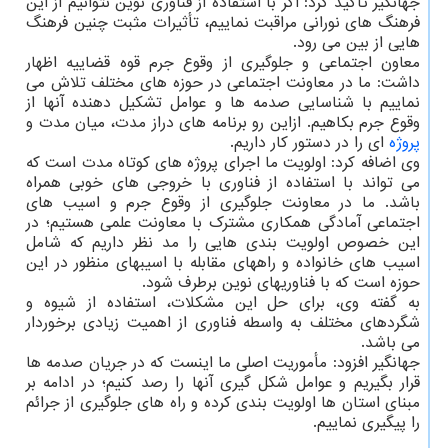
جهانگیر تاکید کرد: اگر با استفاده از فناوری نوین نتوانیم از این
فرهنگ های نورانی مراقبت نماییم، تأثیرات مثبت چنین فرهنگ
هایی از بین می رود.
معاون اجتماعی و جلوگیری از وقوع جرم قوه قضاییه اظهار
داشت: ما در معاونت اجتماعی در حوزه های مختلف تلاش می
نماییم با شناسایی صدمه ها و عوامل تشکیل دهنده آنها از
وقوع جرم بکاهیم. ازاین رو برنامه های دراز مدت، میان مدت و
پروژه
ای را در دستور کار داریم.
وی اضافه کرد: اولویت ما اجرای پروژه های کوتاه مدت است که
می تواند با استفاده از فناوری با خروجی های خوبی همراه
باشد. ما در معاونت جلوگیری از وقوع جرم و اسیب های
اجتماعی آمادگی همکاری مشترک با معاونت علمی هستیم؛ در
این خصوص اولویت بندی هایی را مد نظر داریم که شامل
اسیب های خانواده و راههای مقابله با اسیبهای منظور در این
حوزه است که با فناوریهای نوین برطرف شود.
به گفته وی، برای حل این مشکلات، استفاده از شیوه و
شگردهای مختلف به واسطه فناوری از اهمیت زیادی برخوردار
می باشد.
جهانگیر افزود: مأموریت اصلی ما اینست که در جریان صدمه ها
قرار بگیریم و عوامل شکل گیری آنها را رصد کنیم؛ در ادامه بر
مبنای استان ها اولویت بندی کرده و راه های جلوگیری از جرائم
را پیگیری نماییم.