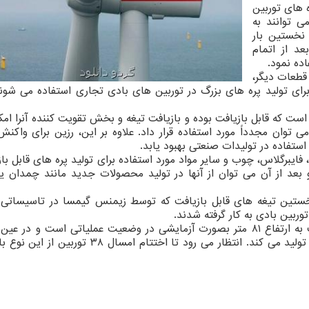
ه های توربین
 توانند به
نخستین بار
عد از اتمام
ده نمود.
 قطعات دیگر،
که برای تولید پره های بزرگ در توربین های بادی تجاری استفاده می شون
است که قابل بازیافت بوده و بازیافت تیغه و بخش تقویت کننده آنرا امک
 توان مجدداً مورد استفاده قرار داد. علاوه بر این، رزین برای واکن
ستفاده در تولیدات صنعتی بهبود یابد.
، فایبرگلاس، چوب و سایر مواد مورد استفاده برای تولید پره های قابل باز
بعد از آن می توان از آنها در تولید محصولات جدید مانند چمدان ی
ستین تیغه های قابل بازیافت که توسط زیمنس گیمسا در تاسیساتی در
ربین بادی به کار گرفته شدند.
اکنون نخستین توربین بادی با پره های قابل بازیافت به ارتفاع ۸۱ متر بصورت آزمایشی در وضعیت عملیاتی است و 
مزرعه بادی فراساحلی کاسکیسی در دریای شمال برق تولید می کند. انتظار می رود تا اختتام امس