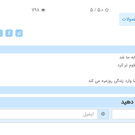
798
5
/
5.0
ولات
X
ه جا شد
وم تر کرد
ارد زندگی روزمره می کند
دهید