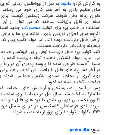
به گزارش گردو
دانلود
به نقل از نیواطلس، زمانی که پر
های عظیم بادی به آخر عمر کاری خود می رسند، می
عنوان زباله دفن شوند. شرکت زیمنس گیمسا برای 
تیغه ای قابل بازیافت ساخته که می توان از آن ب
استفاده در قالب پره برای تولید
محصولات
جدید استفا
اگرچه سایر اجزای توربین بادی، مانند برج ها و برخی
از قبل قابل بازیافت بوده اند، اما مواد کامپوزیتی 
پرهزینه و غیرقابل بازیافت هستند.
کلید تولید پره قابل بازیافت نوعی رزین اپوکسی جدید 
می سازد. مواد تشکیل دهنده تیغه بازیافت شده را می
بسیار آهسته طراحی شده تا پروسه پذیری آن در زمان ا
در آخر عمر پره های قابل بازیافت این توربین ها، رزین
بهره گیری از محلول اسیدی ملایمی جدا می شوند و 
صفحات تخت استفاده نمود.
پس از آزمون اعتبارسنجی و آزمایش های مختلف، نخ
دانمارک ساخته شد، سال قبل در بریتانیا برای ساخت تو
۳۴۲ مگاوات تولید انرژی برق از باد نصب شوند.
منبع:
gerdoodl.ir