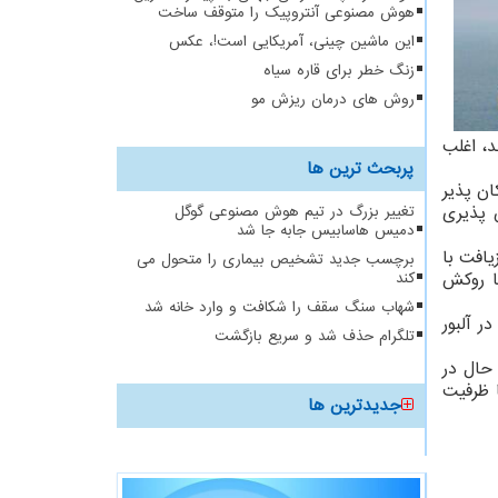
هوش مصنوعی آنتروپیک را متوقف ساخت
این ماشین چینی، آمریکایی است!، عکس
زنگ خطر برای قاره سیاه
روش های درمان ریزش مو
د، اغلب
پربحث ترین ها
ان پذیر
ش پذیری
تغییر بزرگ در تیم هوش مصنوعی گوگل
دمیس هاسابیس جابه جا شد
یافت با
برچسب جدید تشخیص بیماری را متحول می
ا روکش
کند
شهاب سنگ سقف را شکافت و وارد خانه شد
 آلبور
تلگرام حذف شد و سریع بازگشت
در عین حال در
ال ۳۸ توربین از این نوع با ظرفیت
جدیدترین ها