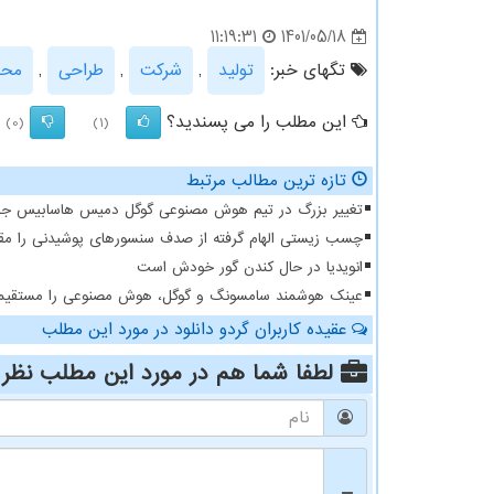
1401/05/18
11:19:31
تگهای خبر:
تولید
,
شركت
,
طراحی
,
محص
این مطلب را می پسندید؟
(0)
(1)
تازه ترین مطالب مرتبط
تغییر بزرگ در تیم هوش مصنوعی گوگل دمیس هاسابیس جاب
چسب زیستی الهام گرفته از صدف سنسورهای پوشیدنی را مقا
انویدیا در حال کندن گور خودش است
عینک هوشمند سامسونگ و گوگل، هوش مصنوعی را مستقیما و
عقیده کاربران گردو دانلود در مورد این مطلب
لطفا شما هم
در مورد این مطلب
نظر 