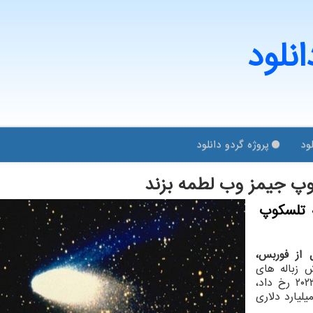
انلود
ود
پروژه گردو دانلود
وپ جیمز وب لطمه بزند
ه تلسکوپ
 از فوربس،
 زباله های
فضایی کار می کنند تا از تکرار آن چه در ماه مه ۲۰۲۲ رخ داد،
ری نمایند. طی این رخداد، تلسکوپ فضایی ۱۰ میلیارد دلاری