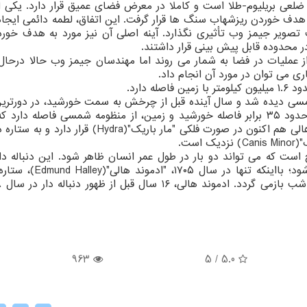
لی جیمز وب شامل ۱۸ بخش شش ضلعی بریلیوم-طلا است و کاملا در معرض فضای عمیق قرار دارد. ی
نام "C۳"، بین ۲۳ تا ۲۵ می ۲۰۲۲ مورد به هدف خوردن ریزشهاب سنگ ها قرار گرفت. این اتفاق، لطمه دائمی ای
ت تصویر جیمز وب تأثیری نگذارد. آینه اصلی آن نیز مورد به هدف خور
ر محدوده قابل پیش بینی قرار داشتند.
ز عملیات در فضا به شمار می روند اما مهندسان جیمز وب حالا درحال 
ری می توان در مورد آن انجام داد.
رین بار در سال ۱۹۸۶ در منظومه شمسی دیده شد و سال آینده قبل از چرخش به سمت خورشید، در دورت
خود از زمین قرار می گیرد. این دنباله دار هم اکنون حدود ۳۵ برابر فاصله خورشید و زمین، از منظومه شمسی فاصله 
معادل فاصله زمین تا سیاره پلوتون است. دنباله دار هالی هم اکنون در صورت فلکی "مار باریک"(dra
پیش از میلاد، هر ۷۵ سال یک دفعه مشاهده می شود؛ بااینکه تنه
963
5
/
5.0