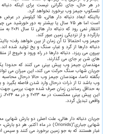
در هر حال، جای نگرانی نیست برای اینکه دنباله 
تلسکوپ جیمز وب برخورد نخواهد کرد.
بااینکه ابعاد دنباله دار هالی، ۱۵ کیل
است اما هر ۷۵ سال یا بیشتر به دور خورشید می 
انتظار نمی رود که دن
بازگردد و از نزدیکی زمین عبور کند.
جیمز وب احتمالاً تا آن زمان از بین خواهد رفت؛ بااینکه امی
دنباله دارها از گرد و غبار، سنگ و یخ تولید شده ا
بیرون می ریزد. دنباله دارها در راه ورود و خروج از 
های شن بر جای می گذارند.
مهندسان جیمز وب پیش بینی می کنند که حدودا یک ب
جریان شهاب سنگ حرکت می کند، این میزان می تواند 
بگفته ناسا، مهندسان جیمز وب حالا درحال محاسبه ا
وب باشد تا از ذرات درحال وارد شدن فاصله بگیرد و بد
به حداقل رساندن زمان صرف شده جهت بررسی جهت 
این 
واقعی تبدیل گردد.
غبار هستند که به جو زمین برخورد می کنند و سپس انر