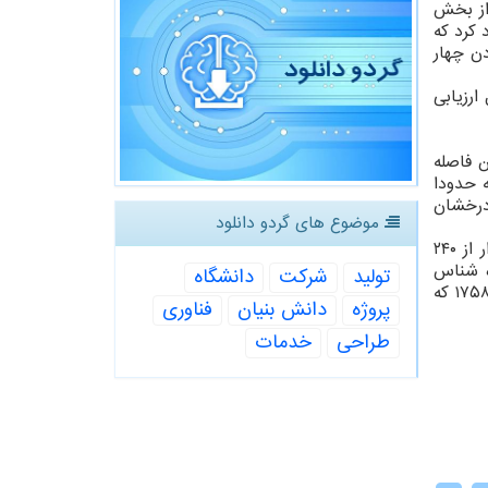
کی از بخش
جاد کرد که
دن چهار
ارزیابی
رین فاصله
دارد که حدودا
Hy) قرار دارد و به ستاره درخشان
موضوع های گردو دانلود
هالی، تنها دنباله دار شناخته شده با چشم غیر مسلح است که می تواند دو بار در طول عمر انسان ظاهر شود. این دنباله دار از ۲۴۰
ا در سال ۱۷۰۵، "ادموند هالی"(Edmund Halley)، ستاره شناس
تولید
شركت
دانشگاه
انگلیسی متوجه شد که این جرم درخشان به آسمان شب بازمی گردد. ادموند هالی، ۱۶ سال قبل از ظهور دنباله دار در سال ۱۷۵۸ که
پروژه
دانش بنیان
فناوری
طراحی
خدمات