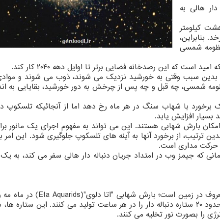
دار هالی به
ومتر در عرض هشت کیلومتر
چرخد. بنابراین،
باله دار هالی تا سال ۲۰۶۱ به منظومه شمسی
د است که این رصدخانه فضایی برتر تا اوایل دهه ۲۰۴۰ کار کند.
ند. بدین سبب وقتی به خورشید نزدیک می شوند، ذوب می شوند و موادی 
منظومه شمسی، چه قبل و چه پس از چرخش به دور خورشید، بقایایی به اندا
رخورد با شهاب سنگ در هر ماه رخ دهد اما از آنجائیکه تلسکوپ در 
بسیار افزایش یابد.
مکان بارش شهابی هستند. این می تواند به مفهوم اجرای یک مانور برا
ین ترتیب، از برخورد آنها به آینه های تلسکوپ جلوگیری شود. این امر ب
حرکت مداری است.
پیش بینی ممکنست در مه ۲۰۲۳ و در مه ۲۰۲۴، زمانی که جیمز وب در امتداد جریان دنباله دار هالی سفر می کند، 
جریان دنباله دار هالی، علت اصلی دو بارش شهابی معروف در زمین است؛ بارش شها
شهابی جباری"(Orionids) در ماه اکتبر. هر دو بارش، حدود ۲۰ ستاره دنباله دار را در هر ساعت تولید می کنند. این ستاره
ژی را بصورت نور تخلیه می کنند.