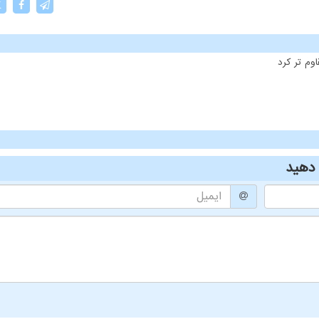
X
وم تر کرد
دهید