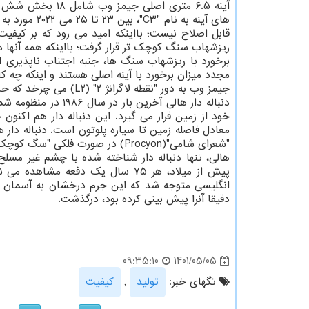
آینه ۶.۵ متری اص
های آینه به 
قابل اصلاح نیست؛ بااینکه امید می رود که بر کیفی
ریزشهاب سنگ کوچک تر قرار گرفت؛ بااینکه همه آنها د
برخورد با ریزشهاب سنگ ها، جنبه اجتناب ناپذیری ا
مجدد میزان برخورد با آینه اصلی هستند و اینکه چه کا
جیمز وب به دور "نقطه لاگرانژ ۲" (L2) می چرخد که حدود ۱.۶ میلیون کیلومتر با زمین فاصله دارد.
دنباله دار هالی آخ
"شعرای شامی"(Procyon) در صورت فلکی "سگ کوچک"(Canis Minor) نزدیک است.
دقیقا آنرا پیش بینی کرده بود، درگذشت.
1401/05/05
09:35:10
تگهای خبر:
تولید
,
كیفیت