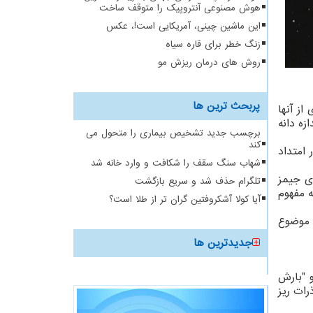
هوش مصنوعی آنتروپیک را متوقف ساخت
این ماشین چینی، آمریکایی است!، عکس
زنگ خطر برای قاره سیاه
روش های درمان ریزش مو
پربحث ترین ها
از آنها
زه دانه
برچسب جدید تشخیص بیماری را متحول می
کند
امتداد
شهاب سنگ سقف را شکافت و وارد خانه شد
ی جیمز
تلگرام حذف شد و سریع بازگشت
ه مفهوم
آیا کولا آشکروفتین گران تر از طلا است؟
به یک موضوع
جدیدترین ها
بی "اتا دلوی"(Eta Aquarids) در ماه مه و "بارش
 ها، ذرات ریز