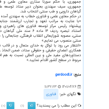
جمهوری، با حکم سورنا ستاری معاون علمی و ف
جمهوری، سیف سهندی بعنوان دبیر ستاد توسعه علو
گیاهان دارویی و طب سنتی انتخاب شد.
در حکم معاون علمی و فناوری خطاب به سهندی آمده 
«با عنایت به مراتب تعهد و تجارب ارزشمند جنابعا
پیشنهاد رئیس مرکز توسعه فناوری های راهبردی و 
استناد تبصره ردیف ۱۴ ماده ۶ سند مل
سنتی، مصوبه شورایعالی انقلاب فرهنگی، جنابعالی را 
سنتی منصوب می نمایم.»
«انتظار می رود با توکل به خدای متعال و در قالب 
همکاری اعضای حقیقی و حقوقی ستاد، ضمن اتخاذ روی
دستاوردهای مفید ملی و بین المللی نسبت به هم افز
مربوط در سطح کشور اقدام نمایید.»
منبع:
gerdoodl.ir
1401/04/26
11:32:23
تگهای خبر:
فناوری
این مطلب را می پسندید؟
(0)
(1)