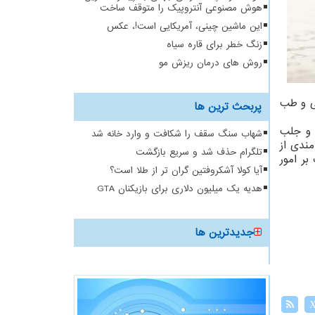
هوش مصنوعی آنتروپیک را متوقف ساخت
این ماشین چینی، آمریکایی است!، عکس
زنگ خطر برای قاره سیاه
روش های درمان ریزش مو
یی و طب
پربحث ترین ها
 و جلب
شهاب سنگ سقف را شکافت و وارد خانه شد
ندی از
تلگرام حذف شد و سریع بازگشت
بر امور
آیا کولا آشکروفتین گران تر از طلا است؟
هدیه یک میلیون دلاری برای بازیکنان GTA
جدیدترین ها