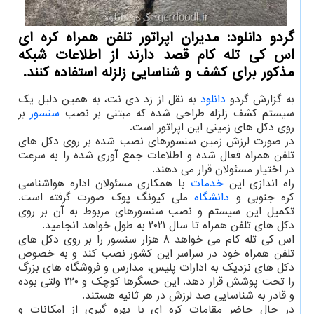
گردو دانلود: مدیران اپراتور تلفن همراه كره ای
اس كی تله كام قصد دارند از اطلاعات شبكه
مذكور برای كشف و شناسایی زلزله استفاده كنند.
به گزارش گردو
دانلود
به نقل از زد دی نت، به همین دلیل یک
سیستم کشف زلزله طراحی شده که مبتنی بر نصب
سنسور
بر
روی دکل های زمینی این اپراتور است.
در صورت لرزش زمین سنسورهای نصب شده بر روی دکل های
تلفن همراه فعال شده و اطلاعات جمع آوری شده را به سرعت
در اختیار مسئولان قرار می دهند.
راه اندازی این
خدمات
با همکاری مسئولان اداره هواشناسی
کره جنوبی و
دانشگاه
ملی کیونگ پوک صورت گرفته است.
تکمیل این سیستم و نصب سنسورهای مربوط به آن بر روی
دکل های تلفن همراه تا سال ۲۰۲۱ به طول خواهد انجامید.
اس کی تله کام می خواهد ۸ هزار سنسور را بر روی دکل های
تلفن همراه خود در سراسر این کشور نصب کند و به خصوص
دکل های نزدیک به ادارات پلیس، مدارس و فروشگاه های بزرگ
را تحت پوشش قرار دهد. این حسگرها کوچک و ۲۲۰ ولتی بوده
و قادر به شناسایی صد لرزش در هر ثانیه هستند.
در حال حاضر مقامات کره ای با بهره گیری از امکانات و