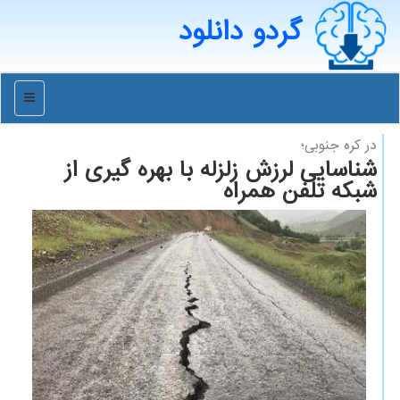
گردو دانلود
منو
در كره جنوبی؛
شناسایی لرزش زلزله با بهره گیری از
شبكه تلفن همراه