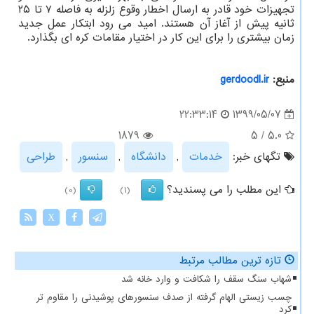
تجهیزات خود قادر به ارسال اخطار وقوع زلزله به فاصله ۷ تا ۲۵
ثانیه پیش از آغاز آن هستند. امید می رود ابتکار عمل جدید
زمان بیشتری را برای این کار در اختیار مقامات کره ای بگذارد.
منبع:
gerdoodl.ir
1399/05/07
22:33:14
1879
5
/
5.0
تگهای خبر:
خدمات
,
دانشگاه
,
سنسور
,
طراحی
این مطلب را می پسندید؟
(0)
(1)
X
تازه ترین مطالب مرتبط
شهاب سنگ سقف را شکافت و وارد خانه شد
چسب زیستی الهام گرفته از صدف سنسورهای پوشیدنی را مقاوم تر
کرد