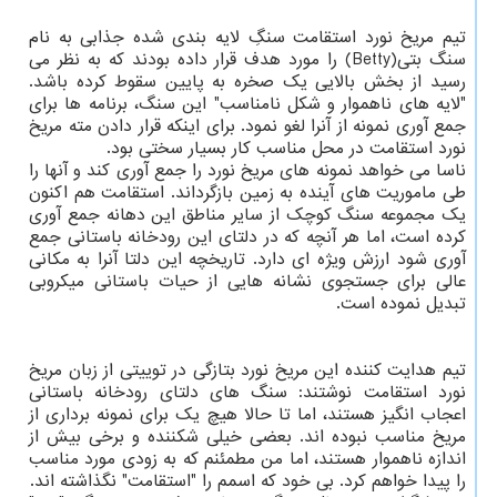
تیم مریخ نورد استقامت سنگِ لایه بندی شده جذابی به نام
سنگ بتی(Betty) را مورد هدف قرار داده بودند که به نظر می
رسید از بخش بالایی یک صخره به پایین سقوط کرده باشد.
"لایه های ناهموار و شکل نامناسب" این سنگ، برنامه ها برای
جمع آوری نمونه از آنرا لغو نمود. برای اینکه قرار دادن مته مریخ
نورد استقامت در محل مناسب کار بسیار سختی بود.
ناسا می خواهد نمونه های مریخ نورد را جمع آوری کند و آنها را
طی ماموریت های آینده به زمین بازگرداند. استقامت هم اکنون
یک مجموعه سنگ کوچک از سایر مناطق این دهانه جمع آوری
کرده است، اما هر آنچه که در دلتای این رودخانه باستانی جمع
آوری شود ارزش ویژه ای دارد. تاریخچه این دلتا آنرا به مکانی
عالی برای جستجوی نشانه هایی از حیات باستانی میکروبی
تبدیل نموده است.
تیم هدایت کننده این مریخ نورد بتازگی در توییتی از زبان مریخ
نورد استقامت نوشتند: سنگ های دلتای رودخانه باستانی
اعجاب انگیز هستند، اما تا حالا هیچ یک برای نمونه برداری از
مریخ مناسب نبوده اند. بعضی خیلی شکننده و برخی بیش از
اندازه ناهموار هستند، اما من مطمئنم که به زودی مورد مناسب
را پیدا خواهم کرد. بی خود که اسمم را "استقامت" نگذاشته اند.