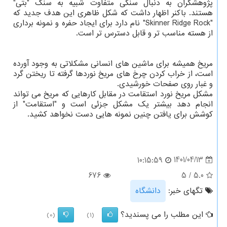
پژوهشگران به دنبال سنگی متفاوت شبیه به سنگ "بتی"
هستند. باکنر اظهار داشت که شکل ظاهری این هدف جدید که
"Skinner Ridge Rock" نام دارد برای ایجاد حفره و نمونه برداری
از هسته مناسب تر و قابل دسترس تر است.
مریخ همیشه برای ماشین های انسانی مشکلاتی به وجود آورده
است، از خراب کردن چرخ های مریخ نوردها گرفته تا ریختن گرد
و غبار روی صفحات خورشیدی.
مشکل مریخ نورد استقامت در مقابل کارهایی که مریخ می تواند
انجام دهد بیشتر یک مشکل جزئی است و "استقامت" از
کوشش برای یافتن چنین نمونه هایی دست نخواهد کشید.
1401/04/13
10:15:59
676
5
/
5.0
تگهای خبر:
دانشگاه
این مطلب را می پسندید؟
(0)
(1)