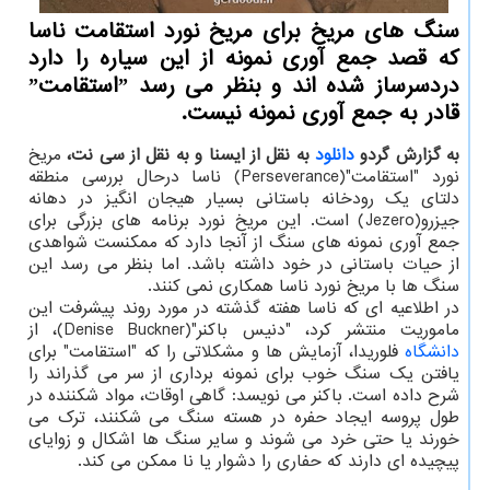
سنگ های مریخ برای مریخ نورد استقامت ناسا
که قصد جمع آوری نمونه از این سیاره را دارد
دردسرساز شده اند و بنظر می رسد ˮاستقامتˮ
قادر به جمع آوری نمونه نیست.
به گزارش گردو
دانلود
به نقل از ایسنا و به نقل از سی نت،
مریخ
نورد "استقامت"(Perseverance) ناسا درحال بررسی منطقه
دلتای یک رودخانه باستانی بسیار هیجان انگیز در دهانه
جیزرو(Jezero) است. این مریخ نورد برنامه های بزرگی برای
جمع آوری نمونه های سنگ از آنجا دارد که ممکنست شواهدی
از حیات باستانی در خود داشته باشد. اما بنظر می رسد این
سنگ ها با مریخ نورد ناسا همکاری نمی کنند.
در اطلاعیه ای که ناسا هفته گذشته در مورد روند پیشرفت این
ماموریت منتشر کرد، "دنیس باکنر"(Denise Buckner)، از
دانشگاه
فلوریدا، آزمایش ها و مشکلاتی را که "استقامت" برای
یافتن یک سنگ خوب برای نمونه برداری از سر می گذراند را
شرح داده است. باکنر می نویسد: گاهی اوقات، مواد شکننده در
طول پروسه ایجاد حفره در هسته سنگ می شکنند، ترک می
خورند یا حتی خرد می شوند و سایر سنگ ها اشکال و زوایای
پیچیده ای دارند که حفاری را دشوار یا نا ممکن می کند.