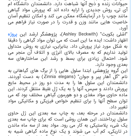
حیوانات زنده و ذبح آنها شباهت دارد. دانشمندان دانشگاه ام
آی تی، روش جدیدی را ارایه داده اند که پرورش مواد گیاهی
مانند چوب را در آزمایشگاه ممکن می کند و امکان تنظیم آسان
خاصیت هایی مانند وزن و قدرت را در صورت نیاز فراهم می
آورد.
"اشلی بکویث" (Ashley Beckwith)، پژوهشگر ارشد این
پروژه
اظهار داشت: ایده ما این است که می توان مواد گیاهی را دقیقا
به شکل مورد نیاز پرورش داد. بنابراین، نیازی به روش متداول
تولید نداریم که به مصرف بالای انرژی و اتلاف آن منجر می
شود. احتمال زیادی برای بسط و رشد این ساختارهای سه
بعدی وجود دارد.
این گروه پژوهشی ابتدا سلول هایی را از برگ های گیاهانی به
نام "گل آهار پیر و جوان" (Zinnia elegans) به دست آوردند.
دانشمندان این سلول ها را به مدت دو روز در محیط مایع
پرورش دادند و سپس، آنها را به یک ژل غلیظ منتقل کردند. این
ماده حاوی مواد مغذی و دو هورمون گیاهی مختلف بود که می
توان سطح آنها را برای تنظیم خواص فیزیکی و مکانیکی مواد
تغییر داد.
دانشمندان در مرحله بعد، به چاپ سه بعدی این ژل حاوی
سلول پرداختند. این همان روشی است که برای چاپ سه بعدی
یک شیء پلاستیکی به کار می رود. مواد بعد از سه ماه ماندن
در تاریکی، کم آب می شوند و یک نوع ماده گیاهی شبیه به