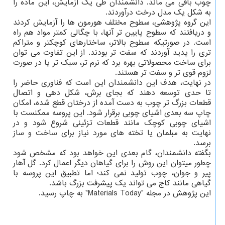
چوب باقی می ماند. دانشمندان طی یک آزمایش، این ماده را
به شکل یک مدل درخت درآوردند.
این گروه پژوهشی، سطوح مختلف هورمون ها را آزمایش کردند
و دریافتند که سطوح پایین تر آنها، با چگالی کمتر مواد هم راه
است. در صورتیکه سطوح بالاتر، ساختارهای کوچکتر و متراکم
تری را پدید آوردند که سفت تر بودند. از این تفاوت می توان
برای ساخت محصولاتی بهره برد که نرم تر، سبک تر یا در صورت
لزوم قوی تر و سفت تر هستند.
در نهایت، هدف این دانشمندان این است که فناوری حاضر را
تا حدی توسعه دهند که بجای برش، شکل دهی و اتصال
قطعات بزرگ تر چوب به دست آمده از درختان قطع شده، امکان
چاپ سه بعدی اشیای چوبی برقرار شود. این پروسه ممکنست با
اشیای چوبی کوچک مانند قطعات تزئینی شروع شود و در
نهایت به مبلمان یا تخته های مورد نیاز برای ساخت و ساز
برسد.
بگفته دانشمندان، گام بعدی این خواهد بود که مشخص شود
چطور میتوان این روش را برای گیاهان دیگر اعمال کرد. گل آهار
پیر و جوان، چوب تولید نمی کند؛ اما تطبیق این پروسه با
گیاهی مانند کاج می تواند یک پیشرفت بزرگ باشد.
این پژوهش در مجله "Materials Today" به چاپ رسید.