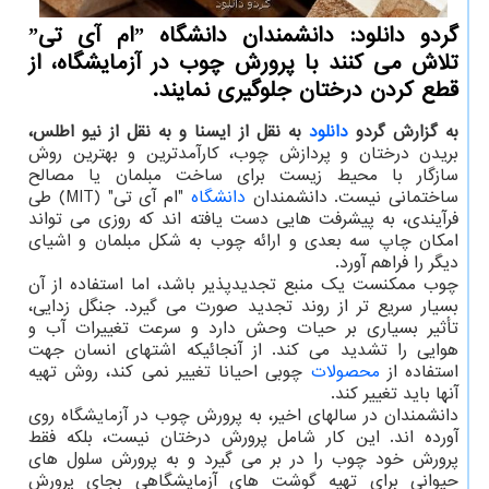
گردو دانلود: دانشمندان دانشگاه ˮام آی تیˮ
تلاش می کنند با پرورش چوب در آزمایشگاه، از
قطع کردن درختان جلوگیری نمایند.
به گزارش گردو
دانلود
به نقل از ایسنا و به نقل از نیو اطلس،
بریدن درختان و پردازش چوب، کارآمدترین و بهترین روش
سازگار با محیط زیست برای ساخت مبلمان یا مصالح
ساختمانی نیست. دانشمندان
دانشگاه
"ام آی تی" (MIT) طی
فرآیندی، به پیشرفت هایی دست یافته اند که روزی می تواند
امکان چاپ سه بعدی و ارائه چوب به شکل مبلمان و اشیای
دیگر را فراهم آورد.
چوب ممکنست یک منبع تجدیدپذیر باشد، اما استفاده از آن
بسیار سریع تر از روند تجدید صورت می گیرد. جنگل زدایی،
تأثیر بسیاری بر حیات وحش دارد و سرعت تغییرات آب و
هوایی را تشدید می کند. از آنجائیکه اشتهای انسان جهت
استفاده از
محصولات
چوبی احیانا تغییر نمی کند، روش تهیه
آنها باید تغییر کند.
دانشمندان در سالهای اخیر، به پرورش چوب در آزمایشگاه روی
آورده اند. این کار شامل پرورش درختان نیست، بلکه فقط
پرورش خود چوب را در بر می گیرد و به پرورش سلول های
حیوانی برای تهیه گوشت های آزمایشگاهی بجای پرورش