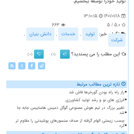
تولید خودرا توسعه ببخشیم.
1401/01/18
13:10:15
663
5
/
5.0
تگهای خبر:
تولید
,
خدمات
,
دانش بنیان
,
شركت
این مطلب را می پسندید؟
(0)
(1)
X
تازه ترین مطالب مرتبط
راز راه راه بودن گورخرها فاش شد
انرژی های نو و رشد تولید کشاورزی
تغییر بزرگ در تیم هوش مصنوعی گوگل دمیس هاسابیس جابه جا
شد
چسب زیستی الهام گرفته از صدف سنسورهای پوشیدنی را مقاوم تر
کرد