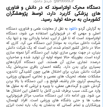
دستگاه محرک اولتراسوند که در دانش و فناوری
های پزشکی کاربرد دارد، توسط پژوهشگران
کشورمان به مرحله تولید رسید.
به گزارش گردو
دانلود
به نقل از معاونت علمی و فناوری، دستگاه
اصلی و مهمی که در فیزیوتراپی استفاده می شود، دستگاه
اولتراسوند است که تا قبل از این، تماما وارداتی بود و تنها یک
شرکت داخلی مبادرت به مونتاژ این دستگاه می کرد. کاری که
حالا در داخل کشور انجام شده، این است که یک شرکت دانش
بنیان، در جهت بومی سازی تولید این دستگاه، آنرا نمونه سازی
کرده است. بطوریکه حالا نمونه اولیه آن تولید شده و صاحبان،
درصدد تجاری سازی آن هستند. این دستگاه کارکردهای
بسیاری برای بدن دارد. بگفته احسان باقری مدیرعامل یک
شرکت دانش بنیان، برای اختلال هایی چون کشیدگی تاندون،
مشکلات عضله، تحریک های عصبی و نخاعی، آسیب‎های ورزشی،
رماتیسم، آرتروز، خار پاشنه، قولنج و... این دستگاه با بالا بردن
گردش خون و گرمادهی عمقی، با ویبره و لرزشی که به سلول ها
وارد می ‍کند، سبب برطرف شدن کامل یا کاهش این اختلال ها
می شود. وی ادامه داد: این دستگاه مناسب مراکز فیزیوتراپی،
مطب ها و حتی باشگاه های ورزشی است. افراد کهنسال،
ورزشکاران و تمام کسانی که بدنشان به یک باره تحت انرژی