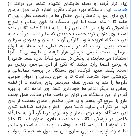
زیاد قرار گرفته و عضله هایشان کشیده شده، می توانند از
خدمات
این دستگاه بهره ببرند. باقری اشاره کرد: طول درمان
رایج برای رفع یا کاهش این اختلال ها در وضعیت فعلی، بین 3
هفته تا 2 ماه است اما این دستگاه با خون رسانی و امواج
فراصوتی که وارد می کند، این زمان را به 1 تا 2 هفته تقلیل داده
است. وی عنوان کرد: خدمت جدیدی که مقرر است در آینده به
این دستگاه افزوده شود، کارآیی آن در درمان و بهبودی سرطان
است. بدین ترتیب که در وضعیت فعلی، فرد مبتلا به انواع
سرطان، تحت شیمی درمانی قرار گرفته و داروهایی که آنها
استفاده می نمایند، با پخش در تمامی نقاط بدن، لطمه هایی را
به برخی اعضا وارد میکند که یکی از این عوارض، ریزش مو
است. بگفته مدیر شرکت، این دستگاه در پروسه مطالعاتی و
پژوهشی خود مترصد است تا با خون رسانی و امواج صوتی،
داروها را تنها به همان نقطه موردنظر بدن رسانده تا از لطمه
رسانی به دیگر اندام ها خودداری شود. وی ادامه داد: با بهره
گیری از این دستگاه می توان در بافت های هدف، عمل جذب
دارو را سریع تر، بیشتر و یا حتی مختص همان قسمت از بدن
کرد. در کنار این مزایا، کاملا بدون خطر و عارضه شناخته شدن
این دستگاه، چه برای بیمار و چه برای درمانگر، آنرا به جایگاه
خاصی در پزشکی ارتقاء داده است. باقری عنوان کرد: تا حالا
یک نمونه از این دستگاه با موفقیت تولید شده است و ما در
ادامه راه، نیازمند تجاری سازی این محصول هستیم تا بتوانیم