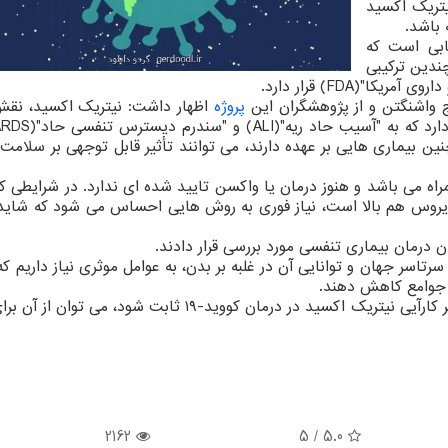
 بیماران مبتلا به کووید- ۱۹ با نیتریک اکسید
 باشد.
ابی است که
ندین ترکیبی
واشنگتن و از پژوهشگران این
پروژه
اظهار داشت: نیتریک اکسید، نق
 بیماری هایی بر عهده دارند، می توانند تأثیر قابل توجهی بر سلامت 
ران همراه می باشد و هنوز درمان یا واکسن تایید شده ای ندارد. در شرایطی ک
یروس هم بالا است، نیاز فوری به روش هایی احساس می شود که شاید ب
ن درمان بیماری تنفسی مورد بررسی قرار دادند.
رتاسر جهان و توانایی آن در غلبه بر بدن، به عوامل موثری نیاز داریم که 
ر جوامع کاهش دهند.
پژوهشگران در بررسی خود به این نتیجه رسیدند که اگر کارآیی نیتریک اکسید در درمان کووید-۱۹ ثابت شود،
2162
5
/
5.0