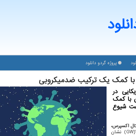
انلود
ود
پروژه گردو دانلود
ا كمك یك تركیب ضدمیكروبی
كایی در
ن با كمك
عت شیوع
یکال اکسپرس،
بررسی جدید پژوهشگران "دانشگاه جرج واشنگتن"(GW) نشان