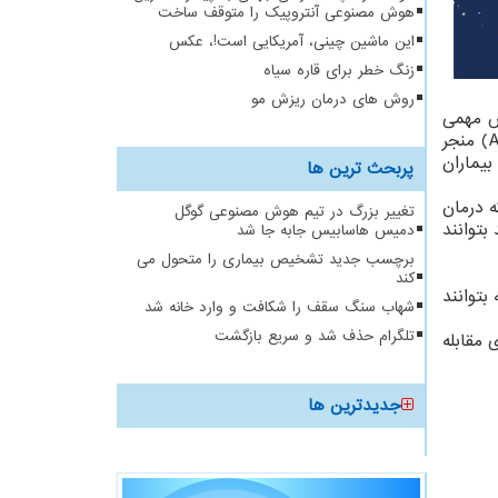
هوش مصنوعی آنتروپیک را متوقف ساخت
این ماشین چینی، آمریکایی است!، عکس
زنگ خطر برای قاره سیاه
روش های درمان ریزش مو
ش مهمی
در رسیدن عروق به عملکرد طبیعی و تعدیل التهاباتی دارد که به "آسیب حاد ریه"(ALI) و "سندرم دیسترس تنفسی حاد"(ARDS) منجر
بیماران
پربحث ترین ها
ه درمان
تغییر بزرگ در تیم هوش مصنوعی گوگل
توانند
دمیس هاسابیس جابه جا شد
برچسب جدید تشخیص بیماری را متحول می
کند
بتوانند
شهاب سنگ سقف را شکافت و وارد خانه شد
تلگرام حذف شد و سریع بازگشت
 می توان از آن برای مقابله
جدیدترین ها