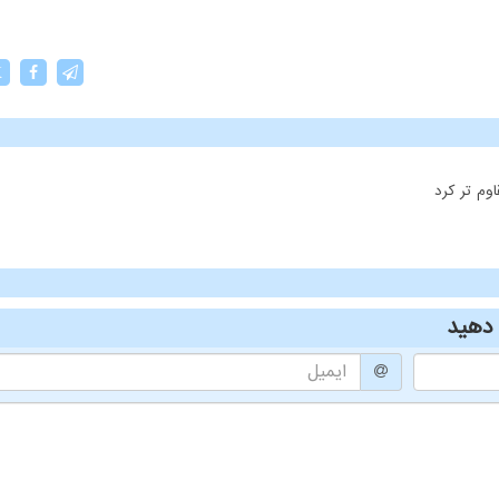
X
وم تر کرد
دهید