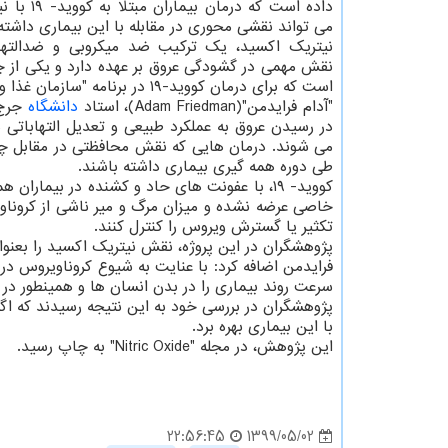
داده است که درمان
می تواند نقشی محوری در مقابله با این بیماری داشته
نیتریک اکسید، یک ترکیب ضد میکروبی و ضدالته
نقش مهمی در گشودگی عروق بر عهده دارد و یکی از چ
است که برای درمان کووید-۱۹ در برنامه "سازمان غذا و داروی آمریکا"(FDA) قرار دارد.
"آدام فرایدمن"(Adam Friedman)، استاد
دانشگاه
جرج 
می شوند. درمان هایی که نقش محافظتی در مقابل چنین
طی دوره همه گیری بیماری داشته باشند.
کووید- ۱۹، با عفونت های حاد و کشنده در بیما
خاصی عرضه نشده و میزان مرگ و میر ناشی از کروناو
تکثیر یا گسترش ویروس را کنترل کنند.
پژوهشگران در این پروژه، نقش نیتریک اکسید را بعنوا
فرایدمن اضافه کرد: با عنایت به شیوع کروناویروس در س
سرعت روند بیماری را در بدن انسان ها و همینطور د
با این بیماری بهره برد.
این پژوهش، در مجله "Nitric Oxide" به چاپ رسید.
1399/05/02
22:56:45