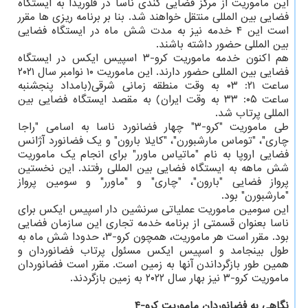
این ماموریت از مرکز فضایی کندی ناسا در فلوریدا به ایستگاه
فضایی بین المللی منتقل خواهند شد. بنا بر برنامه ریزی ها مقرر
است این ۴ خدمه نیز به مدت شش ماه در ایستگاه فضایی
بین المللی حضور داشته باشند.
هم اکنون خدمه ماموریت کرو-۳ اسپیس ایکس در ایستگاه
فضایی بین المللی حضور دارند. این ماموریت ۱۰ نوامبر سال ۲۰۲۱
ساعت ۲۱: ۰۳ به وقت منطقه زمانی شرقی(بامداد پنجشنبه
ساعت ۰۵: ۳۳ به وقت ایران) به مقصد ایستگاه فضایی بین
المللی پرتاب شد.
طی ماموریت "کرو-۳" چهار فضانورد ناسا به اسامی "راجا
چاری"، "توماس مارشبورن"، "کایلا بارون" و یک فضانورد آژانس
فضایی اروپا به نام "ماتیاس ماورر" برای انجام یک ماموریت
شش ماهه به ایستگاه فضایی بین المللی رفتند. این نخستین
پرواز فضایی "بارون"، "چاری" و "ماورر" و سومین پرواز
"مارشبورن" بود.
این سومین ماموریت عملیاتی سرنشین دار اسپیس ایکس برای
ناسا بعنوان قسمتی از برنامه خدمه تجاری این سازمان فضایی
بود. مقرر است هر ماموریت، همچون کرو-۳، حدودا شش ماه به
طول بینجامد و اسپیس ایکس مسئول پرتاب فضانوردان و
همین طور بازگرداندن آنها به زمین است. مقرر است فضانوردان
ماموریت کرو-۳ نیز بهار سال ۲۰۲۲ به زمین بازگردند.
نگاهی به فضانوردان ماموریت کرو-۴