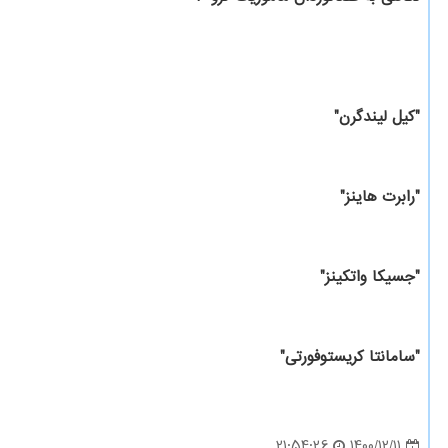
"کیل لیندگرن"
"رابرت هاینز"
"جسیکا واتکینز"
"سامانتا کریستوفورتی"
1400/12/11
21:54:26