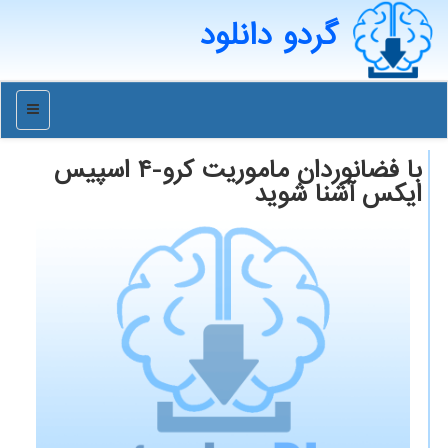
گردو دانلود
منو
با فضانوردان ماموریت کرو-۴ اسپیس
ایکس آشنا شوید