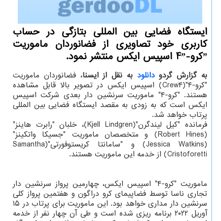
ایستگاه فضایی بین المللی بتازگی در حساب
کاربری خود تصاویری از فضانوردان ماموریت
ˮکرو-4ˮ اسپیس ایکس منتشر نمود.
به گزارش گردو
دانلود
به نقل از ایسنا
، فضانوردان ماموریت
"کرو-۴"(Crew۴) اسپیس ایکس در تصویر بالا قابل مشاهده
هستند. "کرو-۴" ماموریت سرنشین دار بعدی شرکت اسپیس
ایکس است که به زودی به مقصد ایستگاه فضایی بین المللی
پرتاب خواهد شد.
فرمانده "کیل لیندگرن"(Kjell Lindgren)، خلبان "رابرت هاینز"
(Robert Hines) و متخصصان ماموریت "جسیکا واتکینز"
(Jessica Watkins) و "سامانتا کریستوفورتی"(Samantha
Cristoforetti) از خدمه این ماموریت هستند.
ماموریت "کرو-۴" اسپیس ایکس، چهارمین پرواز سرنشین دار
تجاری ناسا توسط فضاپیمای کرو دراگون و هفتمین پرواز کلی
سرنشین دار مداری خواهد بود. این ماموریت برای پرتاب در ۱۵
آوریل ۲۰۲۲ برنامه ریزی شده است و طی آن چهار نفر از خدمه