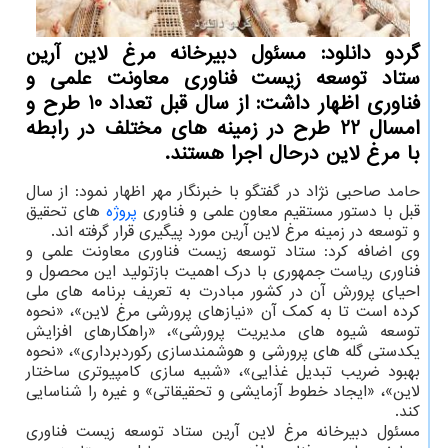
گردو دانلود: مسئول دبیرخانه مرغ لاین آرین
ستاد توسعه زیست فناوری معاونت علمی و
فناوری اظهار داشت: از سال قبل تعداد 10 طرح و
امسال 22 طرح در زمینه های مختلف در رابطه
با مرغ لاین درحال اجرا هستند.
حامد صاحبی نژاد در گفتگو با خبرنگار مهر اظهار نمود: از سال
قبل با دستور مستقیم معاون علمی و فناوری
پروژه
های تحقیق
و توسعه در زمینه مرغ لاین آرین مورد پیگیری قرار گرفته اند.
وی اضافه کرد: ستاد توسعه زیست فناوری معاونت علمی و
فناوری ریاست جمهوری با درک اهمیت بازتولید این محصول و
احیای پرورش آن در کشور مبادرت به تعریف برنامه های ملی
کرده است تا به کمک آن «نیازهای پرورشی مرغ لاین»، «نحوه
توسعه شیوه های مدیریت پرورشی»، «راهکارهای افزایش
یکدستی گله های پرورشی و هوشمندسازی رکوردبرداری»، «نحوه
بهبود ضریب تبدیل غذایی»، «شبیه سازی کامپیوتری ساختار
لاین»، «ایجاد خطوط آزمایشی و تحقیقاتی» و غیره را شناسایی
کند.
مسئول دبیرخانه مرغ لاین آرین ستاد توسعه زیست فناوری