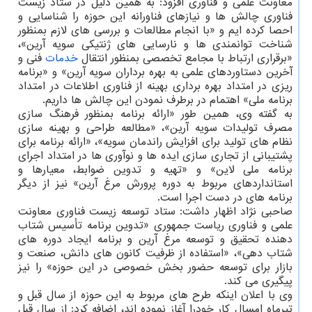
معاونت علمی و فناوری افزود: به همین دلیل در ستاد زیست
فناوری چالش ها و نیازهای فناورانه این حوزه را شناسایی و
احصا کرده ایم و «با انجام مطالعات و بررسی های لازم بمنظور
شناخت توانمندی ها و نارسایی های ژنتیکی سویه آرین»،
«برقراری ارتباط با مجامع تخصصی بمنظور انتقال
خدمات
فنی و
آخرین دستاوردهای علمی به بهره برداران سویه آرین» و «برنامه
ریزی در امتداد بهره برداری بهینه از فناوری اطلاعات در امتداد
برنامه ملی» اهتمام در برطرف نمودن این چالش ها داریم.
به گفته وی، همین طور «ارائه برنامه بمنظور فرهنگ سازی
مصرف تولیدات سویه آرین»، «مطالعه طراحی و بهینه سازی
نظام های تولید برای افزایش راندمان سویه»، «ارائه برنامه برای
پشتیبانی از تجاری سازی ایده ها و نوآوری ها در امتداد اجرای
برنامه ملی لاین» و «تهیه و تدوین ضوابط، معیارها و
استانداردهای مربوط به دوره پرورش مرغ آرین» نیز از دیگر
برنامه های در دست اجرا است.
صاحبی نژاد اظهار داشت: ستاد توسعه زیست فناوری معاونت
علمی و فناوری ریاست جمهوری «تدوین برنامه تأسیس شتاب
دهنده تحقیق و توسعه مرغ آرین و برنامه ایجاد دوره های
شتاب دهی»، «استفاده از ظرفیت کانون های دانش، صنعت و
بازار برای توسعه حضور بخش خصوصی در این حوزه» را نیز
پیگیری می کند.
وی با اعلان اینکه طرح های مربوط به این حوزه از سال قبل و
تیرماه امسال کار خودرا آغاز نموده اند، اضافه کرد: از سال قبل