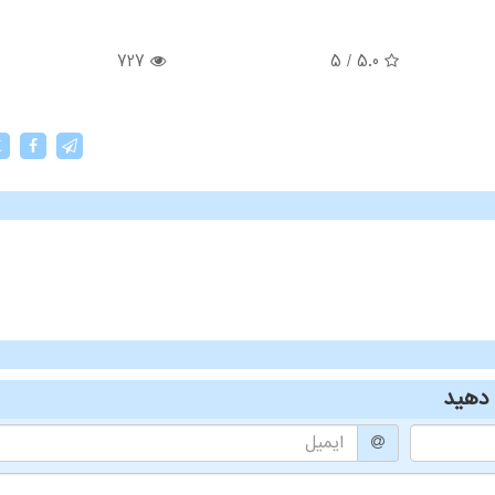
727
5
/
5.0
X
دهید