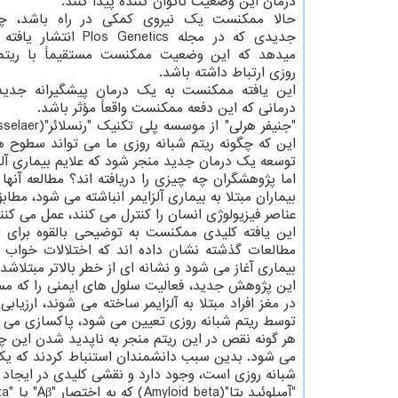
درمان این وضعیت ناتوان کننده پیدا کنند.
حالا ممکنست یک نیروی کمکی در راه باشد، چ
جدیدی که در مجله los Genetics
میدهد که این وضعیت ممکنست مستقیماً با ریتم
روزی ارتباط داشته باشد.
این یافته ممکنست به یک درمان پیشگیرانه جدید
درمانی که این دفعه ممکنست واقعاً مؤثر باشد.
این که چگونه ریتم شبانه روزی ما می تواند سطوح ه
توسعه یک درمان جدید منجر شود که علایم بیماری آلزا
اما پژوهشگران چه چیزی را دریافته اند؟ مطالعه آن
عناصر فیزیولوژی انسان را کنترل می کنند، عمل می کنند
این یافته کلیدی ممکنست به توضیحی بالقوه برای ار
مطالعات گذشته نشان داده اند که اختلالات خواب م
بیماری آغاز می شود و نشانه ای از خطر بالاتر مبتلاش
این پژوهش جدید، فعالیت سلول های ایمنی را که مسئ
در مغز افراد مبتلا به آلزایمر ساخته می شوند، ارزیاب
توسط ریتم شبانه روزی تعیین می شود، پاکسازی می ک
هر گونه نقص در این ریتم منجر به ناپدید شدن این چر
می شود. بدین سبب دانشمندان استنباط کردند که یک مک
شبانه روزی است، وجود دارد و نقشی کلیدی در ایجاد ا