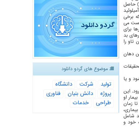
آمیلوئید است که در مغز مبتلایان به بیماری آلزایمر یافت می شود. این پپتیدها از "پروتئین پیش ساز آمیلوئید-بتا"(APP) حاصل
ی آمیلوئید
ه برخی
درست می
ا برای
رهای بد
تاو را
ولین دهان
تحقیقات
موضوع های گردو دانلود
ود و یا
تولید
شركت
دانشگاه
رود. این
پروژه
دانش بنیان
فناوری
ال ۱۹۰۶ میلادی توصیف کرد. بیمار او
طراحی
خدمات
تا زمان
ی این بیماری،
د شامل
 خود و