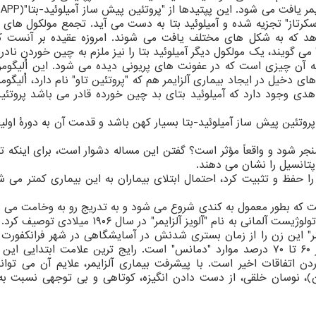
های 
ط آنزیم های "بتا سکرتاز ۱" و "گاما سکرتاز" تجزیه شده و آمیلوئید بتا به دست می آید. تجمع مولکول ها
دهد که به شکل های مختلف یافت می شوند. امروزه عقیده بر آنست ک
نه" می گویند، یک مولکول دیگر آمیلوئید بتا را نیز ملزم به چین خوردن نا
ه آن چیزی است که در عفونت های پریونی دیده می شود. این اُلیگومره
دخیل در ایجاد بیماری آلزایمر هم که "پروتئین تاو" نام دارد، اُلیگوم
 وجود دارد که آمیلوئید بتای بد چین خورده قادر می باشد پروتئین 
دارد که خاستگاه پروتئین پیش ساز آمیلوئید-بتا بسیار کهن باشد و قدمت آن به دورهٔ ا
 منجر شود و واقعاً مؤثر است؟ گفتن این مساله دشوار است، برای اینکه 
 پتانسیل را نشان می دهند.
" را حفظ و تثبیت کرد، احتمال ابتلای بیماران به این بیماری کمتر می ش
اری زوال عصبی است که بطور معمول به کندی شروع می شود و به تدریج رو به وخامت می 
بیماری علاج ناپذیر را نخستین بار یک روانپزشک و پاتولوژیست آلمانی به نام "آلویز آلزایمر" در س
ز آلزایمر" این زن را از زمان بستری شدنش در آسایشگاهی در شهر فرانکفورت 
مرگ وی در سال ۱۹۰۶ همراهی کرد. آلزایمر علت بروز ۶۰ تا ۷۰ درصد موارد "دمانس" است. رایج ترین علامت ابتدای
ن اتفاقات اخیر است. با پیشرفت بیماری آلزایمر، علایم آن می توان
، نوسان خلقی، از دست دادن انگیزه، کوتاهی و بی توجهی نسبت به