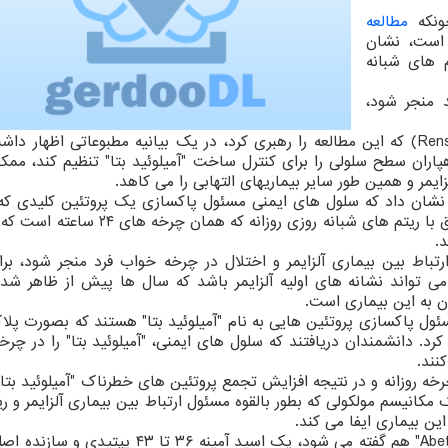
ونکه
مطالعه
P انتشار یافته است، نشان
 های شبانه
 منجر شود،
"جنیفر هرلی" از موسسه پلی تکنیک "رنسلائر"(Rensselaer) که این مطالعه را رهبری کرد، در یک بیانیه مطبوعاتی اظه
پاران سطح سلولی را برای کنترل ساخت "آمیلوئید بتا" تنظیم کند، مم
یمر و همین طور سایر بیماریهای التهابی را می کاهد.
ها نشان داد که سلول های ایمنی مسئول پاکسازی یک پروتئین کلیدی که
بیماران مبتلا به بیماری آلزایمر انباشته می شود، مطابق با ریتم های شبانه روزی روزانه
.
تباط بین بیماری آلزایمر و اختلال در چرخه خواب فرد منجر شود، برا
ی تواند نشانه های اولیه آلزایمر باشد که سال ها پیش از ظاهر شدن
دن به این بیماری است.
ول پاکسازی پروتئین هایی به نام "آمیلوئید بتا" هستند که بصورت پل
ی کرد. دانشمندان دریافتند که سلول های ایمنی، "آمیلوئید بتا" را در چرخ
نند.
خه روزانه و در نتیجه افزایش تجمع پروتئین های خطرناک "آمیلوئید بتا"
انیسم مولکولی که بطور بالقوه مسئول ارتباط بین بیماری آلزایمر و ر
ین بیماری ایفا می کند.
"آمیلوئید بتا"(Amyloid beta) که به اختصار "Aβ" یا "Abeta" هم گفته می شود، یک اسید آمینه ۳۶