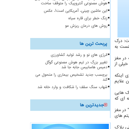
هوش مصنوعی آنتروپیک را متوقف ساخت
این ماشین چینی، آمریکایی است!، عکس
زنگ خطر برای قاره سیاه
روش های درمان ریزش مو
ار داشت: درک
پربحث ترین ها
کنست به
انرژی های نو و رشد تولید کشاورزی
 در مغز
تغییر بزرگ در تیم هوش مصنوعی گوگل
 که همان چرخه های ۲۴ ساعته است که خیلی از
دمیس هاسابیس جابه جا شد
ی اینکه
برچسب جدید تشخیص بیماری را متحول می
کند
 علایم
شهاب سنگ سقف را شکافت و وارد خانه شد
اک هایی
ه ای که
جدیدترین ها
 در مغز
یتم های
 تا ۴۳ پپتیدی و سازنده اصلی پلاک