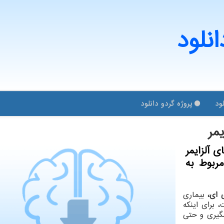
انلود
ود
پروژه گردو دانلود
مر
 آلزایمر
مربوط به
ی ای،
بیماری
 برای اینکه
گیری و حتی