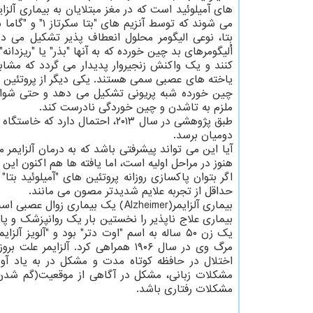
می شوند که توس
بتا، نوعی الیگومر محلول انعطاف پذیر تشکیل می 
اُلیگومرهای بد چین خورده که به آنها "بذر" یا "ریزدا
کنند و یک واکنش زنجیروار پدیدار می گردد که مشاب
یاخته های عصبی سمی هستند. یکی دیگر از پروتئین های 
چین خورده شبه پریونی تشکیل می دهد و حتی شواهدی
ملزم به تاشدن و چین خوردگی نادرست کند.
طبق پژوهشی در سال ۲۰۱۳، احتمال 
دومیان برسد.
آیا این می تواند پیشرفتی باشد که به درمان آلزایمر
هنوز در مراحل اولیه است، اما یافته ها هم اکنون این
اگر بتوان پاکسازی روزانه پروتئین های "آمیلوئید بتا
حداقل از تجربه علایم شدیدتر مصون می مانند.
بیماری آلزایمر(Alzheimer) یک بیم
یک زن ۵۰ ساله به اسم "اوت دتر" بود و "آلوی
اختلال در حافظه کوتاه مدت و مشکل در به یاد آورد
مشکلات زبانی، مشکل در آگاهی از موقعیت(گم شدن)
مشکلات رفتاری باشد.