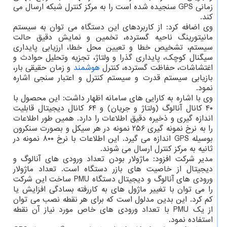
زمانی GPS سنجیده شده است را به مرکز کنترل شبکه ارسال می
کند.
وی اضافه کرد: از کاربردهای این دستگاه می توان به سیستم
مانیتورینگ ناحیه گسترده، تخمین و نمایش دقیق حالت
سیستم، تشخیص خطا و تعیین محل خطا، ارزیابی پایداری
سیگنال کوچک، پایداری گذرا و ولتاژ، تجزیه وتحلیل حوادث و
اغتشاشات، حفاظت گسترده، کنترل
هوشمند
و زمان حقیقی بار،
بازیابی سیستم قدرت و سیستم کنترل و اعتبار سنجی اشاره
نمود.
وی با اشاره به کارایی های سامانه اظهار داشت: این محصول با
۴۰ کانال آنالوگ (ولتاژ و جریان) و ۶۴ کانال دیجیتال قابلیت
اندازه گیری و ذخیره دقیق اطلاعات را دارد. همین طور اطلاعات
را به نرخ نمونه گیری ۲۵۶ نمونه در هر سیکل و بصورت سنکرون
بوسیله GPS اندازه می گیرد. این اطلاعات با نرخ ۸۰۰ نمونه در
ثانیه به مرکز کنترل ارسال می شوند.
مدیر شرکت افزود: ماژولار بودن تعداد ورودی های آنالوگ و
دیجیتال از خاصیت های بازر دستگاه است. تعداد ماژولار
ورودی های آنالوگ و دیجیتال دستگاه PMU ساخت این شرکت
را می توان با تغییر ماژول های به کاررفته بسادگی افزایش یا
کم کرد. این بدین مدلول است که برای هر نقطه نصب می توان
از یک PMU با تعداد ورودی های خاص مورد نیاز آن نقطه
استفاده نمود.