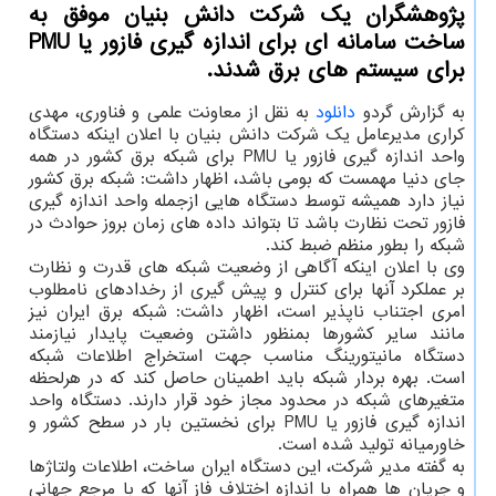
پژوهشگران یک شرکت دانش بنیان موفق به
ساخت سامانه ای برای اندازه گیری فازور یا PMU
برای سیستم های برق شدند.
به گزارش گردو
دانلود
به نقل از معاونت علمی و فناوری، مهدی
کراری مدیرعامل یک شرکت دانش بنیان با اعلان اینکه دستگاه
واحد اندازه گیری فازور یا PMU برای شبکه برق کشور در همه
جای دنیا مهمست که بومی باشد، اظهار داشت: شبکه برق کشور
نیاز دارد همیشه توسط دستگاه هایی ازجمله واحد اندازه گیری
فازور تحت نظارت باشد تا بتواند داده های زمان بروز حوادث در
شبکه را بطور منظم ضبط کند.
وی با اعلان اینکه آگاهی از وضعیت شبکه های قدرت و نظارت
بر عملکرد آنها برای کنترل و پیش گیری از رخدادهای نامطلوب
امری اجتناب ناپذیر است، اظهار داشت: شبکه برق ایران نیز
مانند سایر کشورها بمنظور داشتن وضعیت پایدار نیازمند
دستگاه مانیتورینگ مناسب جهت استخراج اطلاعات شبکه
است. بهره بردار شبکه باید اطمینان حاصل کند که در هرلحظه
متغیرهای شبکه در محدود مجاز خود قرار دارند. دستگاه واحد
اندازه گیری فازور یا PMU برای نخستین بار در سطح کشور و
خاورمیانه تولید شده است.
به گفته مدیر شرکت، این دستگاه ایران ساخت، اطلاعات ولتاژها
و جریان ها همراه با اندازه اختلاف فاز آنها که با مرجع جهانی