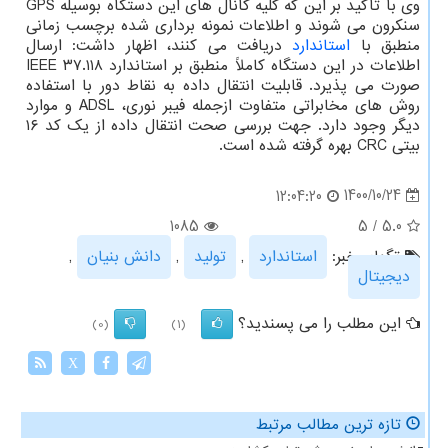
وی با تاکید بر این که کلیه کانال های این دستگاه بوسیله GPS
سنکرون می شوند و اطلاعات نمونه برداری شده برچسب زمانی
منطبق با
استاندارد
دریافت می کنند، اظهار داشت: ارسال
اطلاعات در این دستگاه کاملاً منطبق بر استاندارد IEEE ۳۷.۱۱۸
صورت می پذیرد. قابلیت انتقال داده به نقاط دور با استفاده
روش های مخابراتی متفاوت ازجمله فیبر نوری، ADSL و موارد
دیگر وجود دارد. جهت بررسی صحت انتقال داده از یک کد ۱۶
بیتی CRC بهره گرفته شده است.
1400/10/24
12:04:20
1085
5
/
5.0
تگهای خبر:
استاندارد
,
تولید
,
دانش بنیان
,
دیجیتال
این مطلب را می پسندید؟
(0)
(1)
X
تازه ترین مطالب مرتبط