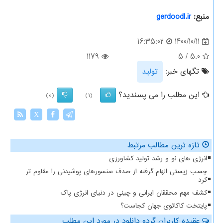
منبع:
gerdoodl.ir
1400/10/11
16:35:02
1179
5
/
5.0
تگهای خبر:
تولید
این مطلب را می پسندید؟
(0)
(1)
X
تازه ترین مطالب مرتبط
انرژی های نو و رشد تولید کشاورزی
چسب زیستی الهام گرفته از صدف سنسورهای پوشیدنی را مقاوم تر
کرد
کشف مهم محققان ایرانی و چینی در دنیای انرژی پاک
پایتخت کاکائوی جهان کجاست؟
عقیده کاربران گردو دانلود در مورد این مطلب