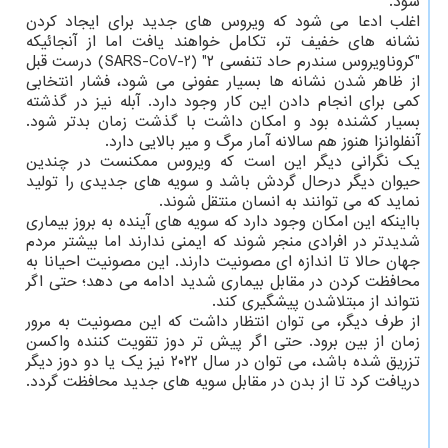
شود.
اغلب ادعا می شود که ویروس های جدید برای ایجاد کردن
نشانه های خفیف تر، تکامل خواهند یافت اما از آنجائیکه
"کروناویروس سندرم حاد تنفسی ۲" (SARS-CoV-2) درست قبل
از ظاهر شدن نشانه ها بسیار عفونی می شود، فشار انتخابی
کمی برای انجام دادن این کار وجود دارد. آبله نیز در گذشته
بسیار کشنده بود و امکان داشت با گذشت زمان بدتر شود.
آنفلوانزا هنوز هم سالانه آمار مرگ و میر بالایی دارد.
یک نگرانی دیگر این است که ویروس ممکنست در چندین
حیوان دیگر درحال گردش باشد و سویه های جدیدی را تولید
نماید که می توانند به انسان منتقل شوند.
بااینکه این امکان وجود دارد که سویه های آینده به بروز بیماری
شدیدتر در افرادی منجر شوند که ایمنی ندارند اما بیشتر مردم
جهان حالا تا اندازه ای مصونیت دارند. این مصونیت احیانا به
محافظت کردن در مقابل بیماری شدید ادامه می دهد؛ حتی اگر
نتواند از مبتلاشدن پیشگیری کند.
از طرف دیگر، می توان انتظار داشت که این مصونیت به مرور
زمان از بین برود. حتی اگر پیش تر دوز تقویت کننده واکسن
تزریق شده باشد، می توان در سال ۲۰۲۲ نیز یک یا دو دوز دیگر
دریافت کرد تا از بدن در مقابل سویه های جدید محافظت گردد.