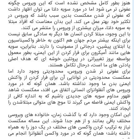
هنوز بطور کامل مشخص نشده است که این ویروس چگونه
عفونی تر می شود اما در مورد سویه دلتا می توان اظهار داشت
که عفونی تر شدن ممکنست بدین سبب باشد که ویروس در
تکثیر خود بهتر عمل می کند. این بدان معناست که افراد مبتلا
به سویه دلتا، میزان بیشتری از ویروس را منتشر می کنند.
با این وجود، مبتلا کردن انسان ها دیگر به سادگی سابق نیست
برای اینکه بیشتر مردم جهان هم اکنون به خاطر واکسیناسیون
یا ابتلای پیشین، درجاتی از مصونیت را دارند. بنابراین، سویه
هایی مانند اُمیکرون برای فرار کردن از این ایمنی، بطور معمول
بواسطه بروز تغییراتی در پروتئین خوشه ای که هدف اصلی
پادتن های ما است، درحال تکامل هستند.
برای عفونی تر شدن ویروس، محدودیتی وجود دارد اما
ممکنست محدودیتی در توانایی آن برای فرار کردن از واکنش
ایمنی بدن ما وجود نداشته باشد. همان گونه که در مورد
ویروس های آنفلوانزای انسانی اتفاق می افتد، ممکنست شاهد
ظهور مداوم سویه های جدیدی باشیم که به اندازه کافی از
واکنش ایمنی فاصله می گیرند تا موج های متوالی مبتلاشدن را
ایجاد کنند.
این امکان وجود دارد که با گذشت زمان، خانواده های ویروسی
مختلف باقی بمانند و از هم جدا شوند. این مساله ممکنست
نیاز به ترکیب کردن واکسن های مختلف در یک دوز را به همراه
داشته باشد؛ همان گونه که در مورد واکسن آنفلوانزا انجام می