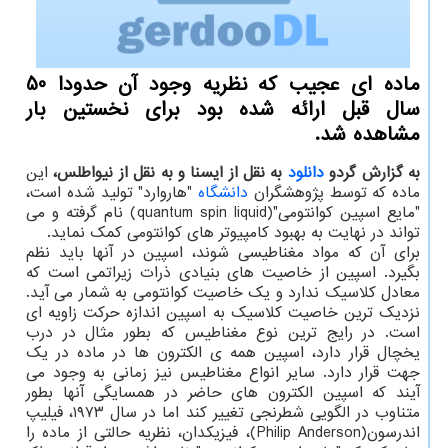
ماده ای عجیب که نظریه وجود آن حدودا 50
سال قبل ارائه شده بود برای نخستین بار
مشاهده شد.
به گزارش گردو
دانلود
به نقل از ایسنا و به نقل از نیواطلس،
این
ماده که توسط پژوهشگران
دانشگاه
"هاروارد" تولید شده است،
"مایع اسپین کوانتومی"(quantum spin liquid) نام گرفته و می
تواند در نهایت به بهبود کامپیوتر های کوانتومی کمک نماید.
برای آن که مواد مغناطیسی شوند، اسپین در آنها باید نظم
بگیرد. اسپین از خاصیت های بنیادی ذرات زیراتمی است که
معادل کلاسیک ندارد و یک خاصیت کوانتومی به شمار می آید.
نزدیک ترین خاصیت کلاسیک به اسپین اندازه حرکت زاویه ای
است. در رایج ترین نوع مغناطیس که بطور مثال در درب
یخچال قرار دارد، اسپین همه ی الکترون ها در ماده در یک
جهت قرار دارد. سایر انواع مغناطیس نیز زمانی به وجود می
آیند که اسپین الکترون های حاضر در همسایگی آنها بطور
متناوب در الگویی شطرنجی تغییر کند اما در سال ۱۹۷۳، فیلیپ
اندرسون(Philip Anderson)، فیزیکدان، نظریه حالتی از ماده را