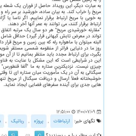
به عبارت دیگر، این رویداد حاصل از فوران یک شعله
مریخ را خراب کند. به بیان ساده، خورشید بر سرِ راه و
به خوبی با مریخ ارتباط برقرار نماییم. اگر ناسا ی
ارتباط برقرار کنند، می توانند به عمر آنها آخر دهند.
"مقارنه خورشیدی مریخ" هر دو سال یک مرتبه اتفاق م
تواند در معرض تابش کیهانی قرار گیرد) حداقل شامل
البته میتوان با ماهواره رله که بین زمین و مریخ قرار د
روز ما در دنیایی فراتر از منظومه شمسی مستقر شویم.
بگیرد، برای ارتباط مجدد باید منتظر بمانیم تا از آن مو
این در شرایطی است که این مشکل با عنایت به فناور
سیگنالی به آن در یک مأموریت میان ستاره ای تا وقتی که حداقل ۹ سال نگذشته باشد، پ
خوشبختانه فعلاً ارسال و دریافت سیگنال از مریخ ت
هایی جدی برای آینده سفرهای فضایی ایجاد نماید.
1400/07/09
12:51:00
تگهای خبر:
ارتباطات
,
پروژه
,
رباتیك
,
س
این مطلب را می پسندید؟
(0)
(1)