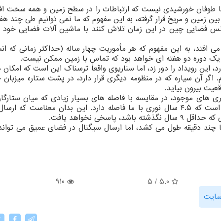
 یا طوفان خورشیدی نیست که ارتباطات را در سطح زمین و همه سخت افز
 بین زمین و مریخ قرار گرفته، به این مفهوم که ما نمی توانیم طی چند هفت
ا آژانس فضایی چین در این زمان تلاش کنند با ماشین آلات فضایی خود 
ی افتد، به این مفهوم که هر مأموریت چهار ساله (حداکثر زمانی که ا
 یک دوره دو هفته ای خواهد بود که تماس با زمین ممکن نیست.
ارد، این رویداد را دور زد، اما سناریوی واقعاً ترسناک این است که امکان 
 اگر آن سیاره که در منظومه دیگری قرار دارد، در پشت ستاره میزبان خ
قعیت بیرون بیاید.
ی های موجود، در مقایسه با فاصله های بسیار زیادی که میان ستارگا
چیزی نیست. نزدیکترین ستاره به ما "آلفا قنطورس" است که ۴.۵ سال نوری با ما فاصله دارد. این بدان معناست که
اسخی نخواهد یافت.
نها چند دقیقه طول می کشد، اما ارسال سیگنال در فضای عمیق می توان
910
5
/
5.0
ایت
X