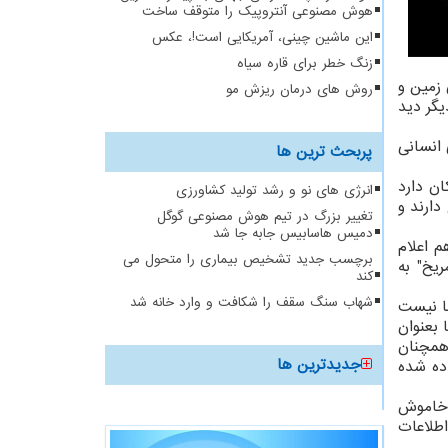
هوش مصنوعی آنتروپیک را متوقف ساخت
این ماشین چینی، آمریکایی است!، عکس
زنگ خطر برای قاره سیاه
Mar) درحال قرارگیری میان زمین و
روش های درمان ریزش مو
یگر دید
ای انسانی
پربحث ترین ها
ن دارد
انرژی های نو و رشد تولید کشاورزی
دارند و
تغییر بزرگ در تیم هوش مصنوعی گوگل
دمیس هاسابیس جابه جا شد
ایی چین هم اعلام
برچسب جدید تشخیص بیماری را متحول می
نه خورشیدی مریخ" به
کند
شهاب سنگ سقف را شکافت و وارد خانه شد
ا نیست
 بعنوان
 همچنان
جدیدترین ها
اده شده
ا خاموش
ن اطلاعات