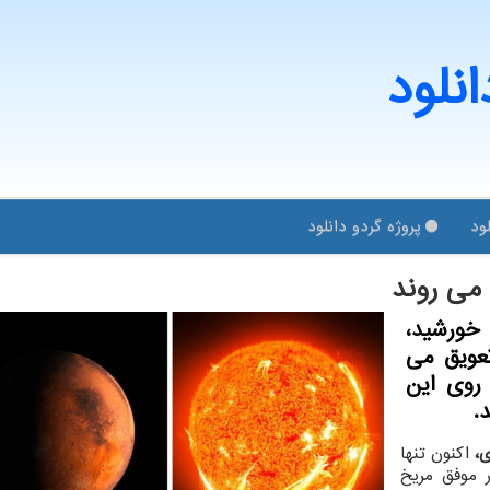
انلود
ود
پروژه گردو دانلود
می روند
خورشید،
عویق می
روی این
ی،
اکنون تنها
 موفق مریخ