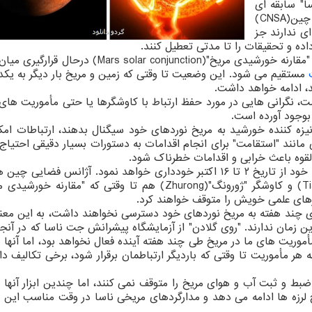
ا" سابقه ای
طولانی در این امر دارد و دومی یعنی آژانس فضایی چین(CNSA)
ای ندارند جز
اده و تحقیقات را تا مدتی تعطیل کنند.
دلیل این کار این است که خورشید در رویدادی به نام "مقارنه خورشیدی مریخ"(s solar conjunction
مستقیم می شود. این وضعیت تا وقتی که زمین و مریخ بار دیگر به یکد
 ادامه خواهد داشت.
 ۱۶ اکتبر ادامه خواهد داشت، نگرانی هایی در مورد حفظ ارتباط با کاوشگرها یا حتی مأموریت ه
بوجود آورده است.
زه کننده خورشید به مریخ نوردهای خود سیگنال بدهند، ارتباطات امکا
نند "استقامت" برای انجام اقدامات به دستورات بسیار دقیقی احتیاج 
لقوه باعث خرابی و اقدامات خطرناک شود.
در نتیجه، ناسا از ارسال هر سیگنالی به مریخ نوردهای خود از تاریخ ۲ تا ۱۶ اکتبر خودداری خواهد نمود. آژانس فض
نموده است که کاوشگر فضایی "تیان ون-۱"(Tianwen-1) و کاوشگر "ژورونگ"(Zhurong) هم تا وقتی که "مقار
رهای علمی خویش را متوقف خواهند کرد.
ای چند هفته به مریخ نوردهای خود دسترسی نخواهند داشت، به این معن
ن زمان ندارند. "روی گلادن" از آزمایشگاه پیشرانش جت ناسا که در آنجا
مأموریت های ما در مریخ طی چند هفته آینده فعال نخواهد بود، اما آنها
 مأموریت تا وقتی که باردیگر ارتباطمان برقرار شود، برخی تکالیف د
ضبط و ثبت آب و هوای مریخ را متوقف نمی کنند، اما چندین ابزار آنه
ت"(InSight) هم به ثبت مریخ لرزه ها ادامه می دهد و مدارگردهای مریخی ناسا در وقت مناسب ای