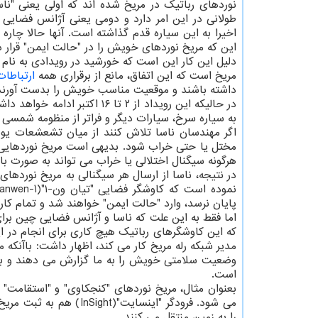
نوردهای رباتیک در مریخ شده اند که اولی یعنی "ناس
اخیرا به این سیاره قدم گذاشته است. آنها حالا چاره 
این که مریخ نوردهای خویش را در "حالت ایمن" قرار د
مریخ است که این اتفاق، مانع از برقراری همه
ارتباطات
داشته باشند و موقعیت مناسب خویش را بدست آورند،
در حالیکه این رویداد از ۲ تا
به سیاره سرخ، سیارات دیگر و فراتر از منظومه شمسی 
اگر مهندسان ناسا تلاش کنند از میان تشعشعات یونی
مختل یا حتی خراب شود. بدیهی است مریخ نوردهایی ما
هرگونه سیگنال اختلالی یا خراب می تواند به صورت با
پایان نرسد، وارد "حالت ایمن" خواهند شد و تمام کا
اما فقط به این علت که ناسا و آژانس فضایی چین بر
که این کاوشگرهای رباتیک هیچ کاری برای انجام در ای
مدیر شبکه رله مریخ کار می کند، اظهار داشت: باآنکه 
وضعیت سلامتی خویش را به ما گزارش می دهند و به هر
است.
بعنوان مثال، مریخ نوردهای "کنجکاوی" و "استقامت" 
می شود. فرودگر "اینسای
را به زمین منتقل می کنند.