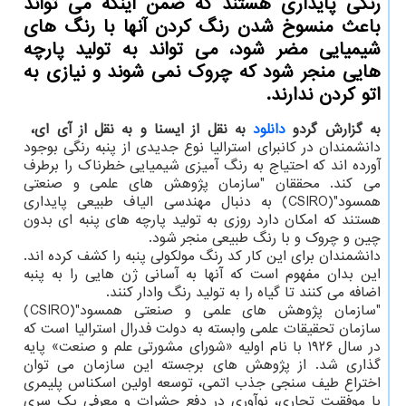
رنگی پایداری هستند كه ضمن اینكه می تواند
باعث منسوخ شدن رنگ كردن آنها با رنگ های
شیمیایی مضر شود، می تواند به تولید پارچه
هایی منجر شود كه چروك نمی شوند و نیازی به
اتو كردن ندارند.
به گزارش گردو
دانلود
به نقل از ایسنا و به نقل از آی ای،
دانشمندان در کانبرای استرالیا نوع جدیدی از پنبه رنگی بوجود
آورده اند که احتیاج به رنگ آمیزی شیمیایی خطرناک را برطرف
می کند. محققان "سازمان پژوهش های علمی و صنعتی
همسود"(CSIRO) به دنبال مهندسی الیاف طبیعی پایداری
هستند که امکان دارد روزی به تولید پارچه های پنبه ای بدون
چین و چروک و با رنگ طبیعی منجر شود.
دانشمندان برای این کار کد رنگ مولکولی پنبه را کشف کرده اند.
این بدان مفهوم است که آنها به آسانی ژن هایی را به پنبه
اضافه می کنند تا گیاه را به تولید رنگ وادار کنند.
"سازمان پژوهش های علمی و صنعتی همسود"(CSIRO)
سازمان تحقیقات علمی وابسته به دولت فدرال استرالیا است که
در سال ۱۹۲۶ با نام اولیه «شورای مشورتی علم و صنعت» پایه
گذاری شد. از پژوهش های برجسته این سازمان می توان
اختراع طیف سنجی جذب اتمی، توسعه اولین اسکناس پلیمری
با موفقیت تجاری، نوآوری در دفع حشرات و معرفی یک سری