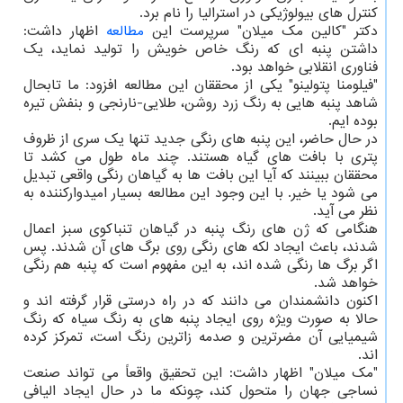
کنترل های بیولوژیکی در استرالیا را نام برد.
دکتر "کالین مک میلان" سرپرست این
مطالعه
اظهار داشت:
داشتن پنبه ای که رنگ خاص خویش را تولید نماید، یک
فناوری انقلابی خواهد بود.
"فیلومنا پتولینو" یکی از محققان این مطالعه افزود: ما تابحال
شاهد پنبه هایی به رنگ زرد روشن، طلایی-نارنجی و بنفش تیره
بوده ایم.
در حال حاضر، این پنبه های رنگی جدید تنها یک سری از ظروف
پتری با بافت های گیاه هستند. چند ماه طول می کشد تا
محققان ببینند که آیا این بافت ها به گیاهان رنگی واقعی تبدیل
می شود یا خیر. با این وجود این مطالعه بسیار امیدوارکننده به
نظر می آید.
هنگامی که ژن های رنگ پنبه در گیاهان تنباکوی سبز اعمال
شدند، باعث ایجاد لکه های رنگی روی برگ های آن شدند. پس
اگر برگ ها رنگی شده اند، به این مفهوم است که پنبه هم رنگی
خواهد شد.
اکنون دانشمندان می دانند که در راه درستی قرار گرفته اند و
حالا به صورت ویژه روی ایجاد پنبه های به رنگ سیاه که رنگ
شیمیایی آن مضرترین و صدمه زاترین رنگ است، تمرکز کرده
اند.
"مک میلان" اظهار داشت: این تحقیق واقعاً می تواند صنعت
نساجی جهان را متحول کند، چونکه ما در حال ایجاد الیافی