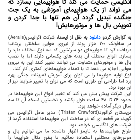
انگلیسی حمایت می کند تا هواپیمایی بسازد که
می تواند از یک هواپیمای آموزشی به یک جت
جنگنده تبدیل گردد آن هم تنها با جدا کردن و
تعویض بال ها و موتورهایش!
به گزارش گردو
دانلود
به نقل از ایسنا،
شرکت آئرالیس(Aeralis)
در سافولک ۲۰۰ هزار پوند از نیروی هوایی سلطنتی بریتانیا
دریافت کرد تا هواپیمای دو سرنشین که سه نوع مختلف دارد را
بسازد. انواع مختلف آن بدنه های یکسانی دارند اما با نصب
بال ها و موتورهای متفاوت می توانند تغییر کنند این به نیروی
هوایی اجازه می دهد تا با تعداد هواپیماهای کمتری کار کند.
نوع اولیه هواپیما را می توان برای آموزش تمرینات جنگی بهره
برد اما طراحی آن طوری است که می توان با تغییر شرایط نیز از
آن بهره برد.
این شرکت پیش بینی می کند که تغییر انواع این هواپیماها در
حدود ۲۴ تا ۴۸ ساعت طول بکشد و نخستین نسخه آن تا سه
سال دیگر آماده خواهد بود.
تریستان کرافورد(Tristan Crawford) مدیر عامل آئرالیس می
گوید: هر قطعه ای که در ساخت این هواپیماها استفاده گردد از
شرکت های انگلیسی خواهد بود.
طراح هواپیماها به تایمز اظهار داشت: ما می توانیم بال و
موتورهای مختلفی استفاده نمائیم تا بطور مثال هواپیما را