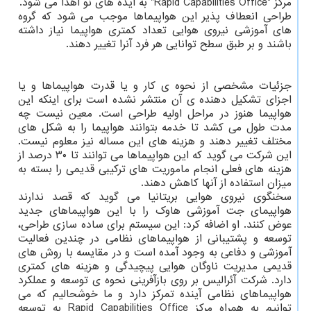
مرکز "Rapid Capabilities Office" به ایده های نو اهدا می شود.
طراحی انعطاف پذیر این هواپیماها موجب می شود که گروه
های آموزشی نیروی هوایی تعداد کمتری هواپیما نیاز داشته
باشند و بر طبق سطح توانایی هر فرد آنرا تغییر دهند.
جزئیات مشخصی از نحوه ی کار و یا قدرت هواپیماها و یا
اجزای تشکیل دهنده ی آن منتشر نشده است برای اینکه این
هواپیما هنوز در مراحل اولیه طراحی است. معین نیست چه
مدت طول می کشد تا خدمه بتوانند هواپیما را به شکل های
مختلف تغییر دهند و هزینه های این مساله نیز معلوم نیست.
این شرکت می گوید که این هواپیماها می توانند تا ۳۰ درصد از
هزینه های فعلی انجام ماموریت های ترکیبی قدیمی را بسته به
میزان استفاده از آنها کاهش دهند.
سخنگوی نیروی هوایی بریتانیا می گوید که قصد ندارند
هواپیمای جت آموزشی هاوک را با این هواپیماهای جدید
عوض کنند. او اضافه کرد: این سیستم برای ساده سازی طراحی،
توسعه و پشتیبانی از هواپیماهای نظامی در چندین فعالیت
آموزشی و دفاعی به وجود آمده است و در مقایسه با روش های
قدیمی مدیریت ناوگان هوایی پیچیدگی و هزینه های کمتری
دارد. شرکت آئرالیس بر روی بازآفرینی نحوه ی توسعه و عملکرد
هواپیماهای نظامی آینده تمرکز دارد و ما خوشحالیم که می
توانیم به همراه مرکز Rapid Capabilities Office به توسعه