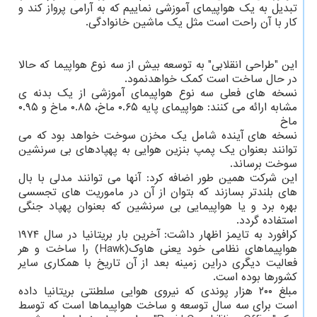
تبدیل به یک هواپیمای آموزشی نماییم که به آرامی پرواز کند و
کار با آن راحت است مثل یک ماشین خانوادگی.
این "طراحی انقلابی" به توسعه بیش از سه نوع هواپیما که حالا
در حال ساخت است کمک خواهدنمود.
نسخه های فعلی سه نوع هواپیمای آموزشی از یک بدنه ی
مشابه ارائه می کنند: هواپیمای پایه ۰.۶۵ ماخ، ۰.۸۵ ماخ و ۰.۹۵
ماخ
نسخه های آینده شامل یک مخزن سوخت خواهد بود که می
توانند بعنوان یک پمپ بنزین هوایی به پهپادهای بی سرنشین
سوخت برساند.
این شرکت همین طور اضافه کرد: آنها می توانند مدلی با بال
های بلندتر بسازند که بتوان از آن در ماموریت های تجسسی
بهره برد و یا هواپیمایی بی سرنشین که بعنوان پهپاد جنگی
استفاده گردد.
کرافورد به تایمز اظهار داشت: آخرین بار بریتانیا در سال ۱۹۷۴
هواپیماهای نظامی خود یعنی هاوک(Hawk) را ساخت و هر
فعالیت دیگری دراین زمینه بعد از آن تاریخ با همکاری سایر
کشورها بوده است.
مبلغ ۲۰۰ هزار پوندی که نیروی هوایی سلطنتی بریتانیا داده
است برای سه سال توسعه و ساخت هواپیماها است که توسط