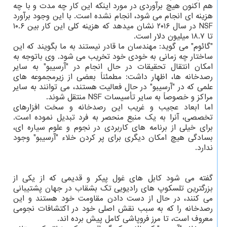
هم اکنون هیچ برآوردی در مورد اینکه این کار چه مدت و با چه
هزینه ای انجام می شود، انجام نشده است. با این وجود برآورد
NSF در سال ۲۰۱۶ نشان میدهد که هزینه کلی این کار بین ۱۰.۶
تا ۱۸.۷ میلیون دلار است.
"گائوم" می گوید: مهندسان ما قادر نیستند به ما بگویند که این
ساختار چه زمانی به خودی خود تخریب می شود. وی باتوجه به
امکان انتقال تحقیقات در حال انجام در "آرسیبو" به سایر
رصدخانه ها، اظهار داشت: مطمئناً بعضی از زیرمجموعه های
علمی که در "آرسیبو" در حال فعالیت هستند، می توانند به سایر
مراکز و خصوصاً به سایر تأسیسات NSF منتقل شوند.
اما ابعاد عجیب و غریب این رصدخانه و سخت افزارهای
تخصصی، آنرا به یک منبع منحصر به فرد تبدیل نموده است.
برای خیلی از برنامه های کاربردی در نجوم و علوم سیاره ای،
بسادگی هیچ امکان دیگری برای پر کردن خلاء "آرسیبو" وجود
ندارد.
گفته می شود کابل های غول پیکر و قدیمی که از یکی از
بزرگترین تلسکوپ های رادیویی تک بشقاب در جهان پشتیبانی
می کنند، در حال از دست دادن مقاومت خود هستند و این
رصدخانه را که به سبب نقش اصلی خود در اکتشافات نجومی
معروف است، تا مرز فروپاشی کامل پیش برده اند.