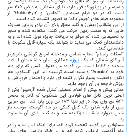
رصدخانه "آرسیبو" که بالای یک گودال در یک منطقه کوهستانی
و سرسبز در پورتوریکو قرار دارد، دارای بشقابی به عرض ۳۰۵ متر
است که در دو فیلم سینمایی "تماس" و "GoldenEye" از
مجموعه فیلم های "جیمز باند" به تصویر کشیده شده است.
از این بشقاب(دیش) و گنبد معلق بالای آن برای ردیابی سیارک
هایی که به سمت زمین حرکت می کنند، استفاده شده و منجر
به تحقیقاتی شده که موفق به دریافت جایزه نوبل شده اند و به
دانشمندان کمک می نماید تا بتوانند یک سیاره قابل سکونت را
شناسایی کنند.
"اسکات رنسام" ستاره شناس رصدخانه امواج گرانشی نانوهرتز
آمریکای شمالی که یک
پروژه
همکاری میان دانشمندان ایالات
متحده و کانادا است، می گوید: من بعنوان کسی که برای علم
خود به "Arecibo" وابسته است، ترسیده ام. این تلسکوپ هم
اکنون وضعیت بسیار نگران کننده ای دارد و احتمال فروپاشی و
ریزش فاجعه بار آن وجود دارد.
مدتی پیش و پیش از اعلام تعطیلی کنترل شده "آرسیبو" یکی از
اصلی ترین کابل های فولادی این تلسکوپ که قادر به تحمل
۵۴۴ تن وزن بود، در زیر تنها ۲۸۳ تن وزن پاره شد. این خرابی
پس از پاره شدن یک کابل کمکی در ماه آگوست، موجب باز
شدن دیواره بشقاب بازتابنده شد و به گنبد بالای آن خسارت
زد.
مسئولان می گویند تعجب کرده اند، برای اینکه این سازه را در
ماه آگوست ارزیابی کرده اند و بر طبق بازرسی های قبلی