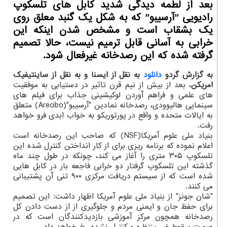
بعد از لطمه دیدگی شدید كابل های تلسكوپ
رادیویی ˮآرسیبوˮ كه به شكل یك گنبد معلق روی
یك بشقاب است و مشخص شدن اینكه این
خرابی به آسانی قابل ترمیم نیست، حالا تصمیم
گرفته شده كه این رصدخانه غیرفعال شود.
به گزارش گردو
دانلود
به نقل از ایسنا و به نقل از ساینتیفیک
امریکن
، بعد از بیش از نیم قرن تاثیر در دستیابی به موفقیت
های علمی و فراهم آوردن لوکیشینی جذاب برای فیلم های
سینمایی هالیوودی، رصدخانه نمادین "آرسیبو"(Arecibo) متعلق
به ایالات متحده و واقع در پورتوریکو به خواب ابدی فرو خواهد
رفت.
بنیاد ملی علوم آمریکا(NSF) که صاحب این رصدخانه است
اعلام نموده که برنامه ریزی برای از کار انداختن کنترل شده این
تلسکوپ ۳۰۵ متری را آغاز می کند، چونکه در طول چند ماه
گذشته این تلسکوپ گرفتار دو خرابی فاجعه بار در کابل هایی
شده است که از سیستم دریافت مرکزی ۹۰۰ تنی آن پشتیبانی
می کنند.
"شان جونز" از بنیاد ملی علوم آمریکا اظهار داشت: این تصمیم
برای حفظ جان و ایمنی مردم و جلوگیری از از دست دادن کل
رصدخانه همچون مرکز آموزشی بازدیدکنندگان است که در
صورت سقوط غیر منتظره و کنترل نشده رخ خواهد داد.