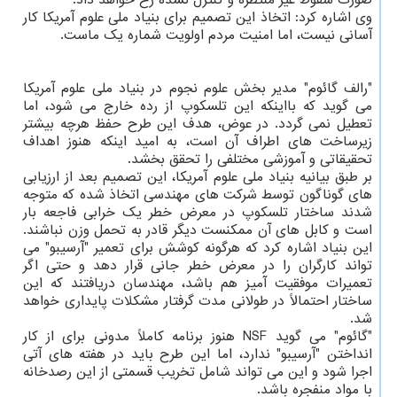
وی اشاره کرد: اتخاذ این تصمیم برای بنیاد ملی علوم آمریکا کار
آسانی نیست، اما امنیت مردم اولویت شماره یک ماست.
"رالف گائوم" مدیر بخش علوم نجوم در بنیاد ملی علوم آمریکا
می گوید که بااینکه این تلسکوپ از رده خارج می شود، اما
تعطیل نمی گردد. در عوض، هدف این طرح حفظ هرچه بیشتر
زیرساخت های اطراف آن است، به امید اینکه هنوز اهداف
تحقیقاتی و آموزشی مختلفی را تحقق بخشد.
بر طبق بیانیه بنیاد ملی علوم آمریکا، این تصمیم بعد از ارزیابی
های گوناگون توسط شرکت های مهندسی اتخاذ شده که متوجه
شدند ساختار تلسکوپ در معرض خطر یک خرابی فاجعه بار
است و کابل های آن ممکنست دیگر قادر به تحمل وزن نباشند.
این بنیاد اشاره کرد که هرگونه کوشش برای تعمیر "آرسیبو" می
تواند کارگران را در معرض خطر جانی قرار دهد و حتی اگر
تعمیرات موفقیت آمیز هم باشد، مهندسان دریافتند که این
ساختار احتمالاً در طولانی مدت گرفتار مشکلات پایداری خواهد
شد.
"گائوم" می گوید NSF هنوز برنامه کاملاً مدونی برای از کار
انداختن "آرسیبو" ندارد، اما این طرح باید در هفته های آتی
اجرا شود و این می تواند شامل تخریب قسمتی از این رصدخانه
با مواد منفجره باشد.