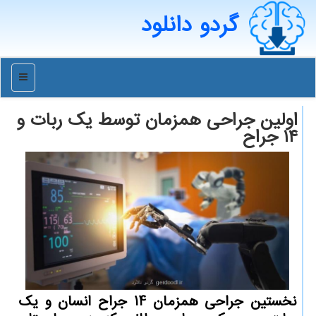
گردو دانلود
منو
اولین جراحی همزمان توسط یك ربات و
۱۴ جراح
نخستین جراحی همزمان 14 جراح انسان و یك