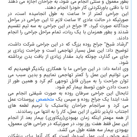
بطور معمول و سنتی انجام می شود، به جراحان اجازه می دهند
تا با دقتی باورنکردنی کار خودرا انجام دهند.
این جراحی کمتر از ۱۰ ساعت به طول انجامیده است، در
صورتیکه در حالت عادی ۱۲ ساعت لازم تا این جراحی در مراحل
جداگانه صورت گیرد. ۱۴ جراح در این جراحی به سه تیم تقسیم
شدند و بطور همزمان با یک ربات، تمام مراحل جراحی را انجام
دادند.
"ارشاد شیخ" جراح روده بزرگ که در این جراحی شرکت داشت،
توضیح داد: این عمل بسیار تهاجمی است و جراحت زیادی بر
جای می گذارد، چونکه باید مقدار زیادی از بافت بدن برداشته
شود.
وی ادامه داد: در این جراحی ما با همکاری یکدیگر فهمیدیم که
می توانیم این عمل را کمتر تهاجمی نماییم و بدین سبب می
توان جراحت را به میزان قابل توجهی کم کرد و همین طور از
دست دادن خون توسط بیمار کم شود.
تابحال این جراحی سرطان روده به صورت شیفتی انجام می
شد؛ ابتدا یک جراح روده و سپس یک
متخصص
پروستات عمل
می کرد و سرانجام جراحان پلاستیک با ترمیم لطمه های
اجتناب ناپذیر ناشی از این عمل، کار را به انتها می رساندند.
از همه مهمتر اینکه زمان بهبودی(ریکاوری) بیمار بعد از انجام
این عمل فقط هفت روز بود، در صورتیکه در جراحی های معمول،
بهبودی بیمار سه هفته طول می کشد.
تیم جراحی این عمل امیدوار است که کار آنها برای پزشکان