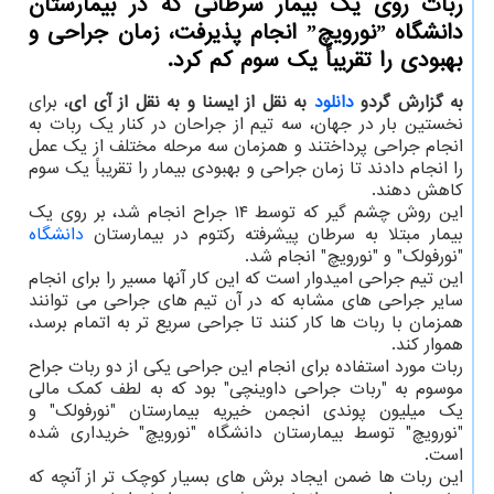
ربات روی یك بیمار سرطانی كه در بیمارستان
دانشگاه ˮنورویچˮ انجام پذیرفت، زمان جراحی و
بهبودی را تقریباً یك سوم كم كرد.
به گزارش گردو
دانلود
به نقل از ایسنا و به نقل از آی ای
، برای
نخستین بار در جهان، سه تیم از جراحان در کنار یک ربات به
انجام جراحی پرداختند و همزمان سه مرحله مختلف از یک عمل
را انجام دادند تا زمان جراحی و بهبودی بیمار را تقریباً یک سوم
کاهش دهند.
این روش چشم گیر که توسط ۱۴ جراح انجام شد، بر روی یک
بیمار مبتلا به سرطان پیشرفته رکتوم در بیمارستان
دانشگاه
"نورفولک" و "نورویچ" انجام شد.
این تیم جراحی امیدوار است که این کار آنها مسیر را برای انجام
سایر جراحی های مشابه که در آن تیم های جراحی می توانند
همزمان با ربات ها کار کنند تا جراحی سریع تر به اتمام برسد،
هموار کند.
ربات مورد استفاده برای انجام این جراحی یکی از دو ربات جراح
موسوم به "ربات جراحی داوینچی" بود که به لطف کمک مالی
یک میلیون پوندی انجمن خیریه بیمارستان "نورفولک" و
"نورویچ" توسط بیمارستان دانشگاه "نورویچ" خریداری شده
است.
این ربات ها ضمن ایجاد برش های بسیار کوچک تر از آنچه که