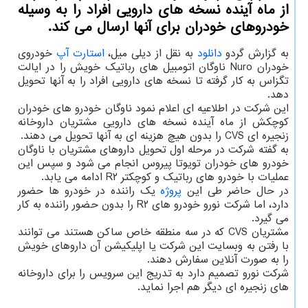
از ماه آینده نسخه های دارویی افراد را به وسیله
خودروهای خودران برای آنها ارسال می كند.
به گزارش گردو
دانلود
به نقل از دیلی میل،
استارت آپ
خودروی
خودران Nuro ناوگان اتومبیل های رباتیک خویش را در ایالت
تگزاس به کار گرفته تا نسخه های دارویی افراد را به آنها تحویل
دهد.
این شرکت در اطلاعیه ای اعلام نمود ناوگان خودرو های خودران
کوچکش از ماه آینده نسخه های دارویی مشتریان داروخانه
زنجیره ای CVS را بدون هیچ هزینه ای به آنها تحویل می دهند.
به گفته شرکت در مرحله اول تحویل داروهای مشتریان با ناوگان
خودرو های خودران تویوتا پیروس انجام می شود و سپس این
عملیات با خودرو های رباتیک و کوچکتر R۲ ادامه می یابد.
در حال حاضر طی این
پروژه
یک راننده در خودرو ها حضور
دارد، اما شرکت نورو خودرو های R۲ را بدون حضور راننده به کار
می گیرد.
مشتریان CVS که در سه منطقه خاص ساکن هستند می توانند
با رفتن به وبسایت این شرکت یا اپلیکیشن آن داروهای خویش
را به صورت آنلاین سفارش دهند.
شرکت نورو تصمیم دارد به تدریج این سرویس را برای داروخانه
های زنجیره ای دیگر هم اجرا نماید.