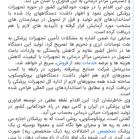
و دسترسی مراکز درمانی به این فناوری را آسان می کند.
وی این اقدام را در جهت خودکفایی کشور در حوزه تجهیزات
پزشکی عنوان نمود و اظهار داشت: دستگاههای یاد شده با
استانداردهای لازم تولید و قبل از تحویل در بیمارستان های
منتخب مورد آزمایش قرار گرفته و تأییدیه های لازم را هم
دریافت کرده است.
سابقی نیا، ضمن اشاره به مشکلات تأمین تجهیزات پزشکی به
علت نوسانات ارزی و تحریم ها تصریح کرد: تولید این دستگاه
ها در داخل کشور علاوه بر کاهش وابستگی به واردات، باعث
تسهیل در دسترسی مراکز درمانی به تجهیزات با کیفیت، کاهش
هزینه ها و عرضه
خدمات
بعد از
فروش
، سریع تر خواهد شد.
مدیرعامل شرکت صنایع پیشرفته رضوی، در رابطه با کسب
مجوزهای لازم هم اظهار داشت: دستگاههای برونکوسکوپ
ساخته شده همه مجوزهای لازم از اداره کل تجهیزات پزشکی را
دریافت کرده و مطابق با استانداردهای بین المللی طراحی شده
است.
وی خاطرنشان کرد: این اقدام نقطه عطفی در توسعه فناوری
های پزشکی در ایران و گامی مهم در راه خودکفایی کشور در
تولید تجهیزات حیاتی درمانی بحساب می آید.
گفتنی است، برونکوسکوپی، روشی است که به پزشکان اجازه می
دهد به ریه ها و مجرای هوا نگاه کنند و معمولا بوسیله ی یک
پزشک
متخصص
در اختلالات ریه (یک متخصص ریه) صورت
می گیرد. در این شیوه یک لوله نازک از راه مجرای دهان یا بینی