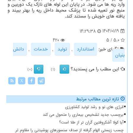
وارد ریه ها می شود. در پایان این لوله های نازک یک دوربین و
منبع نور تعبیه شده تا پزشک محیط داخل ریه را بهتر ببیند و
یافته های خویش را مستند کند.
1404/01/19
14:29:38
420
5
/
5.0
تگهای خبر:
استاندارد
,
تولید
,
خدمات
,
دانش
بنیان
این مطلب را می پسندید؟
(0)
(1)
X
تازه ترین مطالب مرتبط
انرژی های نو و رشد تولید کشاورزی
برچسب جدید تشخیص بیماری را متحول می کند
آیا کولا آشکروفتین گران تر از طلا است؟
چسب زیستی الهام گرفته از صدف سنسورهای پوشیدنی را مقاوم تر