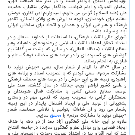
نویدبخش امیدی باردیگر است را در کنار ماه ضیافت الهی،
رمضان المبارک و ایام شهادت جانگداز مولای متقیان، حضرت
علی (علیه السلام) گرامی می داریم. امیدواریم این تقارن، فرصتی
مغتنم برای خودسازی، توجه به ارزش های والای انسانی، تقدیر
فرهنگ و هنر غنی ایرانی و همدلی و اتحاد برای ساختن ایرانی
آباد و سربلند باشد.
شورای عالی انقلاب فرهنگی، با استعانت از خداوند متعال و در
امتداد تحقق اهداف انقلاب اسلامی و رهنمودهای داهیانه رهبر
معظم انقلاب (مدظله العالی)، در سالی که پشت سر گذاشتیم
کوشش های گسترده ای را در عرصه های مختلف فرهنگ، علم و
فناوری به انجام رساند.
در سال ۱۴۰۳، با الهام از شعار سال، یعنی «جهش تولید با
مشارکت مردم»، سعی کردیم که با تصویب اسناد و برنامه های
راهبردی، زمینه های این جهش را در عرصه های مختلف فرهنگی
و علمی کشور فراهم آوریم. چنانکه در سال گذشته، سند ملی
توسعه صنایع دستی کشور با مشارکت فعال هنرمندان و
صنعتگران گرامی به تصویب رسید که قدمی مهم در راستای
پشتیبانی از تولید ملی و ایجاد اشتغال پایدار در این زمینه
بشمار می رود و ان شاءالله بتوانیم با تلاشی مضاعف، شعار
«جهش تولید با مشارکت مردم» را
محقق
سازیم.
علاوه بر این، خانه ملی گفتگوی آزاد بعد از دو دهه با هدف
ایجاد فضایی برای تبادل نظر و گفتگوی سازنده در جامعه افتتاح
شد که این اقدام نیز در امتداد تقویت وحدت و انسجام ملی و