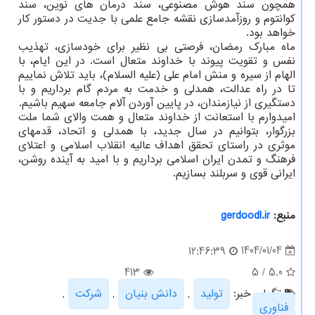
همچون سند هوش مصنوعی، سند درمان های نوین، سند
کوانتوم و روزآمدسازی نقشه جامع علمی با جدیت در دستور کار
خواهد بود.
ماه مبارک رمضان، فرصتی بی نظیر برای خودسازی، تهذیب
نفس و تقویت پیوند با خداوند متعال است. در این ایام، با
الهام از سیره و منش امام علی (علیه السلام)، باید تلاش نماییم
تا در راه عدالت، همدلی و خدمت به مردم گام برداریم و با
دستگیری از نیازمندان، در پایین آوردن آلام جامعه سهیم باشیم.
امیدوارم با استعانت از خداوند متعال و همت والای شما ملت
بزرگوار، بتوانیم در سال جدید، با همدلی و اتحاد، قدمهای
موثری در راستای تحقق اهداف عالیه انقلاب اسلامی و اعتلای
فرهنگ و تمدن ایران اسلامی برداریم و با امید به آینده روشن،
ایرانی قوی و سربلند بسازیم.
منبع:
gerdoodl.ir
1404/01/04
12:46:39
413
5
/
5.0
تگهای خبر:
تولید
,
دانش بنیان
,
شركت
,
فناوری