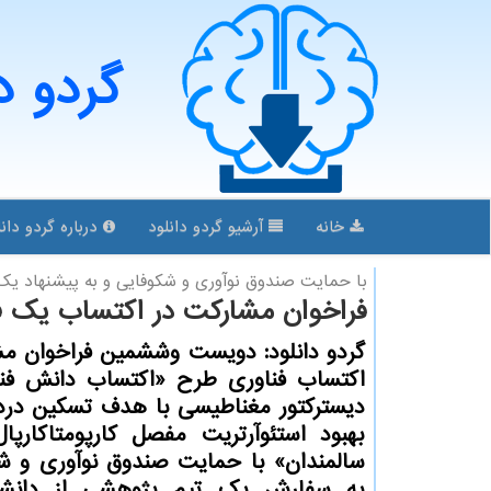
گردو د
خانه
آرشیو گردو دانلود
درباره گردو دانل
با حمایت صندوق نوآوری و شكوفایی و به پیشنهاد ی
فراخوان مشارکت در اکتساب یک ف
گردو دانلود: دویست وششمین فراخوان م
اکتساب فناوری طرح «اکتساب دانش فن
دیسترکتور مغناطیسی با هدف تسکین درد،
بهبود استئوآرتریت مفصل کارپومتاکارپا
سالمندان» با حمایت صندوق نوآوری و ش
به سفارش یک تیم پژوهشی از دانشگ