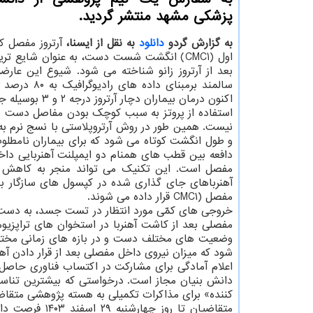
پزشکی مشهد منتشر گردید.
به گزارش گردو
دانلود
به نقل از ایسنا،
آرتروز مفصل کا
اول (CMC1) انگشت شست دست، به عنوان شایع تری
بعد از آرتروز زانو شناخته می شود. شیوع این عار
سالمند برمبنای داده ها
اکنون درمان بیماران دچار آرتروز درجه ۲ و ۳ بوسیله جراحی های مبتنی بر آرتروپلاستی با پروتز و نسج نرم صورت می گیرد.
استفاده از پروتز به سبب کوچک بودن مفاصل دست و نا
نیست. همین طور در روش آرتروپلاستی با نسج نرم ب
و طول انگشت کوتاه می شود که برای بیماران نامطلو
دافعه بین قطب های همنام دو ایمپلنت آهنربایی د
مفصل است. این تکنیک می تواند منجر به کاهش چ
آهنرباهای جای گذاری شده در کپسول های سازگار با
مفصل (CMC۱ قرار داده می شوند.
شود که میزان نیروی داخل مفصلی بعد از قرار دادن آهنربا، در مقیاسی بین ۰/۵ تا ۲ واحد تفاوت
اعلام آمادگی برای مشارکت در اکتساب فناوری حاصل 
دانش بنیان مجاز است. درخواستی که بیشترین تناسب 
کننده» برای مذاکرات تکمیلی به هسته پژوهشی متقا