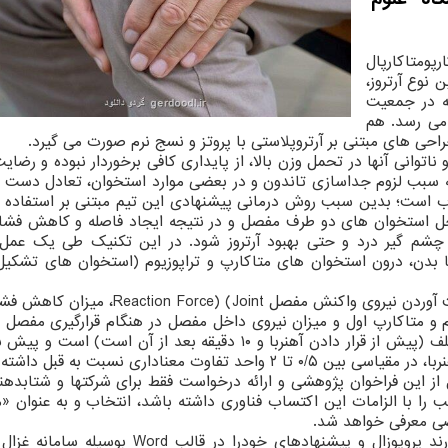
رپومتاکارپال
ن نوع آرتروز،
ضه در جمعیت
ی رادیوگرافیک به ۸۰ درصد می رسد. هم
توانی آنها در تحمل وزن بالا، از پایداری کافی برخوردار نبوده و رض
ه سبب لزوم جداسازی تاندون و در بعضی موارد استخوان، تعادل دست 
ب است؛ بدین سبب روش درمانی پیشنهادی این تیم مبتنی بر استفاده از
اخل استخوان های دو طرف مفصل و در نتیجه ایجاد فاصله و کاهش فشا
شم گیر درد و حتی بهبود آرتروز شود. در این تکنیک طی یک عمل
 بدن، درون استخوان های متاکارپ و تراپوزیوم (استخوان های تشکیل
خروجی های کمّی مورد انتظار در تست جسد، به دست آوردن نیروی واکنش مفصل ce) (Joint
وضعیت های مختلف دست و در بازه های زمانی مختلف (پیش از قرار دادن آهنربا و ۱۰ دقیقه بعد از آن است
 معناداری نسبت به قبل داشته باشد.
از این فراخوان پژوهشی و ارائه درخواست فقط برای شرکتها و شتابدهن
را با الزامات این اکتساب فناوری داشته باشد، انتخاب و به عنوان «
ضی معرفی خواهد شد.
متقاضیان تا روز چهارشنبه ۲۹ اسفند ۱۴۰۳ فرصت دارند پروپوزال و پیشنهادهای خودرا در قال