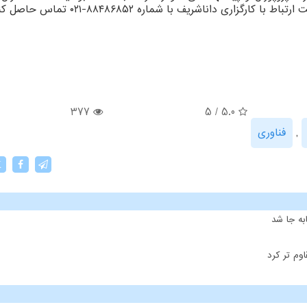
377
5
/
5.0
,
فناوری
X
ه جا شد
وم تر کرد