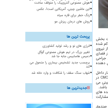
هوش مصنوعی آنتروپیک را متوقف ساخت
این ماشین چینی، آمریکایی است!، عکس
زنگ خطر برای قاره سیاه
روش های درمان ریزش مو
پربحث ترین ها
ایت بخش
کم شده
انرژی های نو و رشد تولید کشاورزی
 نیروی
تغییر بزرگ در تیم هوش مصنوعی گوگل
ر فضای
دمیس هاسابیس جابه جا شد
 جراحی
 دهنده
برچسب جدید تشخیص بیماری را متحول می
کند
Reaction For، میزان کاهش فشار داخل
شهاب سنگ سقف را شکافت و وارد خانه شد
مفصلی بعد از کاشت آهنربا در استخوان های تراپزیوم و متاکارپ اول و میزان نیروی داخل مفصل در هنگام قرارگیری مفصل CMC در
) است و پیش بینی می
جدیدترین ها
ده های
مشارکت
ب Word بوسیله سامانه غزال صندوق