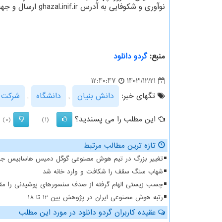
نوآوری و شکوفایی به آدرس ghazal.inif.ir ارسال و جهت ارتباط با کارگزاری داناشریف با شماره ۸۸۴۸۶۸۵۲-۰۲۱ تماس حاصل کنند.
منبع:
گردو دانلود
1403/12/21
12:40:47
تگهای خبر:
دانش بنیان
,
دانشگاه
,
شركت
این مطلب را می پسندید؟
(0)
(1)
تازه ترین مطالب مرتبط
تغییر بزرگ در تیم هوش مصنوعی گوگل دمیس هاسابیس جاب
شهاب سنگ سقف را شکافت و وارد خانه شد
چسب زیستی الهام گرفته از صدف سنسورهای پوشیدنی را مقا
رتبه هوش مصنوعی ایران در پژوهش بین 12 تا 18
عقیده کاربران گردو دانلود در مورد این مطلب