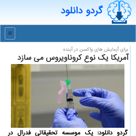
گردو دانلود
منو
برای آزمایش های واكسن در آینده
آمریكا یك نوع كروناویروس می سازد
گردو دانلود: یك موسسه تحقیقاتی فدرال در