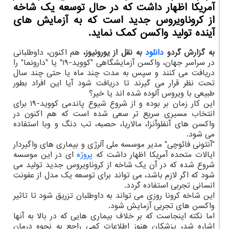
آمریكا اظهار داشت كه در حال توسعه یك شاخه
از كروناویروس جدید است كه به آزمایش های
آینده تولید واكسن كمك نماید.
به گزارش گردو
دانلود
به نقل از یورونیوز،
هم اکنون، داوطلبانی
در سراسر جهان، واکسن آزمایشگاهی "کووید-۱۹" یا "دارونما" را
دریافت می کنند و سپس به مدت چند ماه یا حتی چند سال
تحت نظر قرار می گیرند تا دریافت شود آیا این افراد بطور
طبیعی با ویروس آلوده شده اند یا خیر؟
این کار زمان بر بوده و از شروع شیوع پاندمی کووید-۱۹ برای
انتخاب مسیری سریع تر سعی شده است که هم اکنون در
واکسن های آنفلوآنزا، مالاریا، حصبه، تب دنگ و وبا استفاده
می شود.
"آنتونی فائوچی" مدیر موسسه ملی آلرژی و بیماری های واگیردار
ایالات متحده آمریکا اظهار داشت که
پروژه
ای در این موسسه
شروع شده که در آن یک شاخه از کروناویروس جدید تولید می
شود که اگر لازم باشد، می تواند برای توسعه یک مدل از عفونت
انسانی تجربی استفاده گردد.
این شاخه کرونا روزی می تواند به داوطلبان تزریق شود تا تاثیر
واکسن های تجربی آزمایش شود.
اما نکته اینجاست که بر خلاف بیماری هایی که در بالا به آنها
اشاره شد، پزشکان هنوز اطلاعات کمی راجع به نحوه درمان