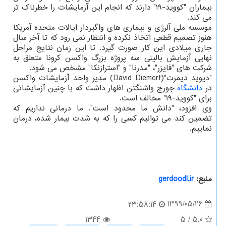
بیماران "کووید-۱۹" دارند که انجام این آزمایشات را خطرناک تر
می کند.
موسسه ملی آلرژی و بیماری های واگیردار ایالات متحده آمریکا
هنوز تصمیم قطعی اتخاذ نکرده و انتظار نمی رود که تا آخر سال
جاری میلادی این کار صورت گیرد. تا این زمان نتایج مراحل
نهایی آزمایش بالینی سه پروژه بزرگ واکسن کرونا متعلق به
شرکت های "فایزر"، "مدرنا" و "استرازنکا" مشخص می شود.
"دیوید دیمرت"(David Diemert) مدیر واحد آزمایشات واکسن
در
دانشگاه
جورج واشنگتن اظهار داشت که با چنین آزمایشاتی
برای "کووید-۱۹" مخالف است.
وی افزود، "دانش ما محدود است". ما درمانی نداریم که
تضمین کند می توانیم کسی را که به شدت بیمار شده، درمان
نماییم.
منبع:
gerdoodl.ir
1399/05/26
23:58:14
1344
5
/
5.0