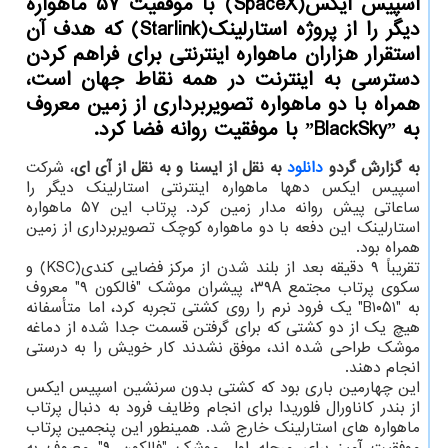
اسپیس ایكس(SpaceX) با موفقیت ۵۷ ماهواره
دیگر را از پروژه استارلینك(Starlink) كه هدف آن
استقرار هزاران ماهواره اینترنتی برای فراهم كردن
دسترسی به اینترنت در همه نقاط جهان است،
همراه با دو ماهواره تصویربرداری از زمین معروف
به ˮBlackSkyˮ با موفقیت روانه فضا كرد.
به گزارش گردو
دانلود
به نقل از ایسنا و به نقل از آی ای
، شرکت
اسپیس ایکس دهها ماهواره اینترنتی استارلینک دیگر را
ساعاتی پیش روانه مدار زمین کرد. پرتاب این ۵۷ ماهواره
استارلینک این دفعه با دو ماهواره کوچک تصویربرداری از زمین
همراه بود.
تقریباً ۹ دقیقه بعد از بلند شدن از مرکز فضایی کندی(KSC) و
سکوی پرتاب مجتمع ۳۹A، پیشران موشک "فالکون ۹" معروف
به "B۱۰۵۱" یک فرود نرم را روی کشتی تجربه کرد، اما متأسفانه
هیچ یک از دو کشتی که برای گرفتن قسمت جدا شده از دماغه
موشک طراحی شده اند، موفق نشدند کار خویش را به درستی
انجام دهند.
این چهارمین باری بود که کشتی بدون سرنشین اسپیس ایکس
از بندر کاناورال فلوریدا برای انجام وظایف فرود به دنبال پرتاب
ماهواره های استارلینک خارج شد. همینطور این پنجمین پرتاب
موفقیت آمیز برای مرحله اول موشک "فالکون ۹" معروف به