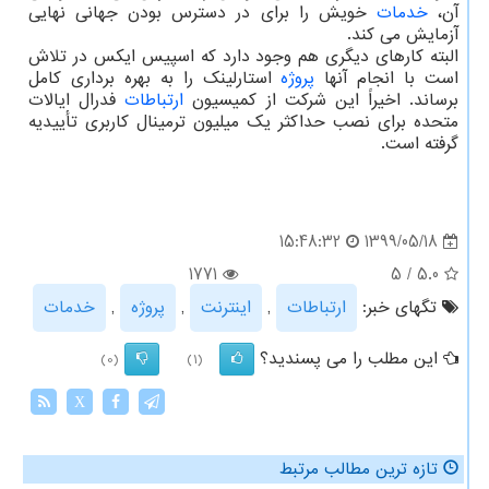
آن،
خدمات
خویش را برای در دسترس بودن جهانی نهایی
آزمایش می کند.
البته کارهای دیگری هم وجود دارد که اسپیس ایکس در تلاش
است با انجام آنها
پروژه
استارلینک را به بهره برداری کامل
برساند. اخیراً این شرکت از کمیسیون
ارتباطات
فدرال ایالات
متحده برای نصب حداکثر یک میلیون ترمینال کاربری تأییدیه
گرفته است.
1399/05/18
15:48:32
1771
5
/
5.0
تگهای خبر:
ارتباطات
,
اینترنت
,
پروژه
,
خدمات
این مطلب را می پسندید؟
(0)
(1)
X
تازه ترین مطالب مرتبط