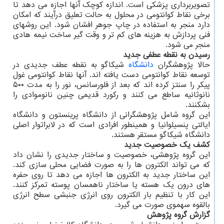
تصویربرداری پزشکی است. اندازه کوچک آنها اجازه می دهد تا
برخی نقاط کوانتومی در محلول به حالت تعلیق درآیند که امکان
دارد منجر به استفاده در چاپ جوهر افشان شود. این روشهای
فنی پردازش به هزینه های کم تر و وقت گیر ساخت نیمه هادی
منجر می شود.
رسیدن به نقطه عطفی جدید
حالا پژوهشگران
دانشگاه
شیکاگو به نقطه عطف جدیدی در
توسعه نقاط کوانتومی دست یافته اند. آنها نقاط کوانتومی غول
پیکر را سنتز کرده اند که بعد از فلورسانس، نور را به مدت ۵۰۰
نانوثانیه ساطع می کنند و رکورد قدیمی چنین نانوموادی را
بشکنند.
این گروه شامل پژوهشگرانی از دانشگاه پرینستون و دانشگاه
ایالتی پنسیلوانیا و همینطور افرادی است که در لابراتوار اصلی
دانشگاه شیکاگو مستقر هستند.
کشف یک خصوصیت جدید
این گروه پژوهشی، خصوصیت و ساختار جدیدی را نشان داد
که می تواند الکترون ها را به صورت فضایی محلی سازی کند.
این ساختار جدید به الکترون ها اجازه می دهد تا روی حفره
های درون یک هسته یا ساختار ناهمسان پوسته تمرکز کنند.
این کار با تنظیم بار الکترون روی انرژی جنبشی سطح انرژی
بالقوه سهموی صورت می گیرد.
گزارش گروه پژوهش