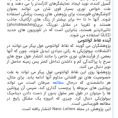
گسیل کننده، نوید ایجاد نمایشگرهای کارآمدتر را می دهند و به
علت خواص نوری بسیار قوی شان می توانند بعنوان
کاوشگرهای فلورسنت برای پژوهش های زیست پزشکی استفاده
شوند. آنها ۱۰ تا ۱۰۰ برابر بیشتر از رنگ های ارگانیک جاذب
هستند و تقریبا در مقابل نوررنگ بری(photobleaching)
تاثیرناپذیر هستند، بنابراین است که در تلویزیون های جدید
QLED استفاده می شوند.
آینده نقاط کوانتومی
پژوهشگران می گویند که نقاط کوانتومی غول پیکر می توانند در
اکتشافات بیولوژیکی به رکنی بنیادی تبدیل شوند، چون که آنها
بعضی از فرآیندهای نوری خاص را مانند انتشار طول موج های
سرخ با پراکندگی کم و داشتن تداخل کمتر پس زمینه حاصل از
نویز دنبال می کنند.
پژوهشها روی این نقاط کوانتومی غول پیکر می تواند به علت
خصوصیت های نور افشانی مداوم آنها ادامه یابد. برای مثال،
هر دانشمندی که درحال
مطالعه
سرطان است، می تواند
پروتئین های مربوطه را برچسب گذاری کند. سپس آن پروتئین
ها را میتوان در طول عمر سلول بدون از دست دادن دینامیک
بیولوژیکی دنبال کرد. چیزی که امروزه یک مشکل رایج در
مطالعه فلورسانس است.
این پژوهش در مجله Nano Letters انتشار یافته است.