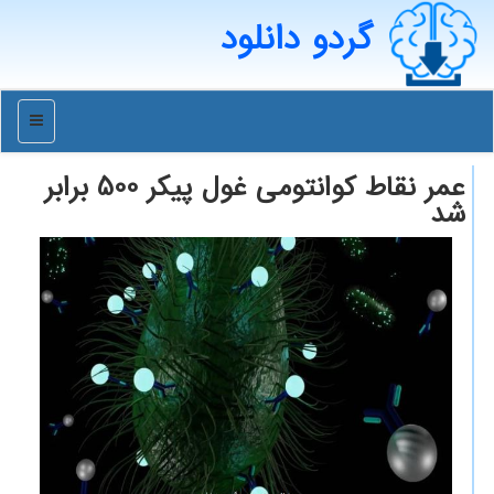
گردو دانلود
منو
عمر نقاط کوانتومی غول پیکر 500 برابر
شد