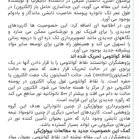
پرستون اسنی، دانشیار شیمی در دانشگاه کالیفرنیا و نویسنده
ارشد این مقاله می گوید، این جداسازی حامل بار (الکترون) در
طول عمر تک نانوذره پیوسته خاصیت تابشی ماندگار و بادوام
بوجود می آورد.
وی در اطلاعیه ای اضافه کرد: این خصوصیت ها کاربردهای
جدیدی را برای فیزیک نور و نورشناسی ممکن می سازد و
نگاههای جدیدی مانند تصویربرداری تک ذره ای با دریچه زمانی
را تسهیل می کند و همینطور راه هایی برای توسعه سایر مواد
پیشرفته جدید بوجود می آورد.
نقاط کوانتومی تحریک شده اند
پژوهشگران توانستند نقاط کوانتومی را با قرار دادن آنها در یک
پرتوی نور در حالت تحریک قرار دهند که منجر به حالت
اکسایتون(exciton) شد. حالت اکسایتون یک جفت الکترون یا
حفره است. با نقاط کوانتومی غول پیکر، الکترون در پوسته
الکترونی دور از مرکز یا هسته جابجا می شود. الکترون در این
حالت به دام می افتد و بیشتر از ۵۰۰ نانوثانیه نور ساطع می کند
که رکورد جدیدی برای این فرایند است.
تصویربرداری بیولوژیکی از چنین نانوذراتی هدف این گروه
پژوهشی است. کاربردهای اساسی دیگری از چنین نانومواد نیمه
هادی تابشی وجود دارد که حتی بعنوان تأمین کننده نور در
لیزرهای میکرونی می تواند بسیار گسترده باشد.
کمک این خصوصیت جدید به مطالعات بیولوژیکی
پژوهشگران در این مقاله نوشته اند: نقاط کوانتومی بعنوان مواد