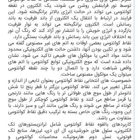
توسط نور فرابنفش روشن می شوند، یک الکترون در نقطه
کوانتومی می تواند در حالت انرژی بالاتر برانگیخته شود. این
فرایند در ارتباط با انتقال یک الکترون از باند ظرفیت به باند
رسانش است. الکترون برانگیخته می تواند به نوار ظرفیت
بازگردد و انرژی خویش را با انتشار نور آزاد کند که رنگ آن نور
به اختلاف انرژی بین باند رسانش و باند ظرفیت بستگی دارد.
نقاط کوانتومی بعضی اوقات به اتم های غیر مصنوعی گفته می
شود و بر تکین بودن آنها، داشتن حالت های الکترونیکی محدود
مانند مواد اتمی یا مولکول های طبیعی تاکید می شود. نشان
داده شده است که موج الکترونیکی توابع کوانتومی با اتم های
واقعی شباهت دارد و با اتصال دو یا چند نقطه کوانتومی
میتوان یک مولکول مصنوعی ساخت.
خصوصیت های انتخابی نقاط کوانتومی بعنوان تابعی از اندازه و
شکل تغییر می کند. نقاط کوانتومی بزرگتر با قطر پنج تا شش
نانومتر از طول موج های طولانی تر با رنگ هایی مانند نارنجی
یا قرمز ساطع می کنند و نقاط کوانتومی کوچکتر از طول موج
کوتاه تر ساطع می شوند و رنگ هایی مانند آبی و سبز دارند. با
این وجود، رنگ های خاص بسته به ترکیب دقیق نقاط کوانتومی
متفاوت می باشد.
کاربردهای بالقوه نقاط کوانتومی شامل ترانزیستورهای تک
الکترونی، سلول های خورشیدی، ال ای دی، لیزرها، منابع تک
فوتونی، نسل دوم هارمونیک، محاسبات کوانتومی و