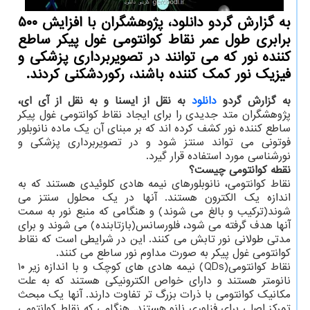
به گزارش گردو دانلود، پژوهشگران با افزایش ۵۰۰
برابری طول عمر نقاط کوانتومی غول پیکر ساطع
کننده نور که می توانند در تصویربرداری پزشکی و
فیزیک نور کمک کننده باشند، رکوردشکنی کردند.
به گزارش گردو
دانلود
به نقل از ایسنا و به نقل از آی ای،
پژوهشگران متد جدیدی را برای ایجاد نقاط کوانتومی غول پیکر
ساطع کننده نور کشف کرده اند که بر مبنای آن یک ماده نانوبلور
فوتونی می تواند سنتز شود و در تصویربرداری پزشکی و
نورشناسی مورد استفاده قرار گیرد.
نقطه کوانتومی چیست؟
نقاط کوانتومی، نانوبلورهای نیمه هادی کلوئیدی هستند که به
اندازه یک الکترون هستند. آنها در یک محلول سنتز می
شوند(ترکیب و بالغ می شوند) و هنگامی که منبع نور به سمت
آنها هدف گرفته می شود، فلورسانس(بازتابنده) می شوند و برای
مدتی طولانی نور تابش می کنند. این در شرایطی است که نقاط
کوانتومی غول پیکر به صورت مداوم نور ساطع می کنند.
نقاط کوانتومی(QDs) نیمه هادی های کوچک و با اندازه زیر ۱۰
نانومتر هستند و دارای خواص الکترونیکی هستند که به علت
مکانیک کوانتومی با ذرات بزرگ تر تفاوت دارند. آنها یک مبحث
تمرکز اصلی برای فناوری نانو هستند. هنگامی که نقاط کوانتومی