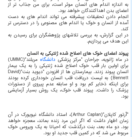
به اندازه اندام های انسان موثر است، برای من جذاب تر از
اعضای بدن اهداکنندگان خواهد بود.
انجام دادن تحقیقات پیشرفته می تواند اندام های به دست
آمده از انسان و خوک یا اندام های مصنوعی را در دسترس تر
کند.
در این گزارش، به بررسی تلاشهای پژوهشگران برای رسیدن به
این هدف می پردازیم.
پیوند اعضای خوک های اصلاح شده ژنتیکی به انسان
در ماه ژانویه، جراحان "مرکز پزشکی
دانشگاه
مریلند"(UMMC)
برای اولین بار قلب خوک اصلاح شده ژنتیکی را به یک بیمار
انسان پیوند زدند. بیمارستان ها از افزودن "دیوید بنت"(David
Bennett) به لیست دریافت قلب انسان خودداری کرده بودند
برای اینکه ذخایر کم بود و او سابقه عدم پیروی از دستورات
پزشک را داشت. پیوند قلب خوک، یک روش بسیار آزمایشی
بود.
"آرتور کاپلان"(Arthur Caplan)، استاد دانشگاه نیویورک در آن
زمان اظهار داشت که اگر این مرد زنده بماند، معجزه خواهد
بود. دو ماه بعد، بنت درگذشت که احیانا به یک ویروس خوک
مربوط می شد که در کمین قلب جدید او بود.