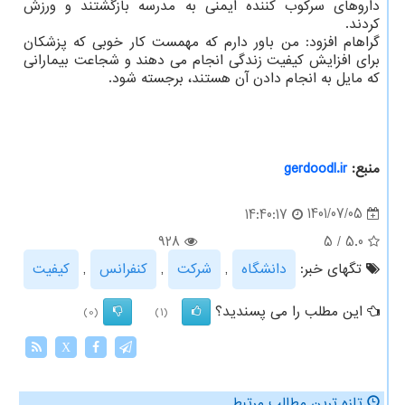
داروهای سرکوب کننده ایمنی به مدرسه بازگشتند و ورزش
کردند.
گراهام افزود: من باور دارم که مهمست کار خوبی که پزشکان
برای افزایش کیفیت زندگی انجام می دهند و شجاعت بیمارانی
که مایل به انجام دادن آن هستند، برجسته شود.
منبع:
gerdoodl.ir
1401/07/05
14:40:17
928
5
/
5.0
تگهای خبر:
دانشگاه
,
شركت
,
كنفرانس
,
كیفیت
این مطلب را می پسندید؟
(0)
(1)
X
تازه ترین مطالب مرتبط