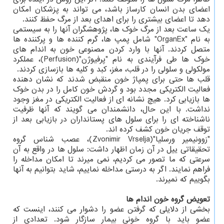
اعضای بدن انسان کارساز باشد، می تواند به پزشکان امکان
دهد تا اعضای بیشتری را برای اهدای بعد از مرگ حفظ کنند.
یک ساعت بعد از مرگ خوک ها، پژوهشگران آنها را به سیستمی
به نام "OrganEx" شامل پمپ ها، گرم کننده ها و پرکننده ها
متصل کردند. آنها با وارد کردن مصنوعی خون به اندام های
خوک ها طی فرآیندی به نام "پرفیوژن"(Perfusion)، عملکرد
مولکولی و سلولی را در قلب، مغز، کبد و کلیه ها بازسازی کردند.
قلب ها حتی برای پمپاژ خون منقبض شدند که نشان دهنده
فعالیت الکتریکی مجدد بود و گردش خون کامل را در بدن خوک
ها بازیابی کرد. هیچ نشانه ای از فعالیت الکتریکی در مغز وجود
نداشت. با این حال، دانشمندان می گویند که آنها ظرفیت
ناشناخته ای را برای سلول های پستانداران در بازیابی بعد از
توقف جریان خون کشف کرده اند.
"زوونیمیر ورسلیا"(Zvonimir Vrselja)، عصب شناس گروه
تحقیقاتی ییل در آن زمان اظهار داشت: سلول ها در واقع به آن
سرعتی که ما تصور می کردیم، نمی میرند تا امکان مداخله را
فراهم نمایند. اگر به درستی مداخله نماییم، شاید بتوانیم به آنها
بگوییم که نمیرند.
تعویض گروه خون اندام ها
بخشی از دلایلی که گرفتن عضو را دشوار می کنند، اینست که
عضو باید با گروه خونی بیمار سازگار شود. تعدادی از