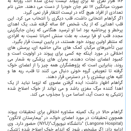
۱۰۶ هزار نفری که برای پیوند لیست بندی شده اند، روزانه به
صورت میانگین ۱۷ نفر جان خودرا از دست می دهند. حتی نام
تعدادی از افراد هیچ گاه در لیست انتظار قرار نمی گیرد.
اگر گراهام انتخابی داشت، قلب دیگری را انتخاب می کرد. این
قلب اهدایی که از یک شخص ۵۲ ساله گرفته شد، یک اهدای
پرخطر و پرحاشیه بود اما او ترسید هنگامی که زمان جایگزینی
مجدد قلب او فرا برسد، به علت سنش احیانا نسبت به افرادی
که منتظر اولین پیوند خود هستند، در پایین لیست قرار بگیرد.
بین تأخیرهای مرگبار، کمک های مالی حاشیه ای، پرسش های
اخلاقی در مورد اینکه چه کسی برای پیوند در اولویت است و
کمبود اعضای نجات دهنده، بحران های پزشکی به شمار می
روند. بنابراین است که پژوهشگران همه چیز را از اعضای خوک
گرفته تا تعویض گروه خونی دنبال می کنند تا قلب، ریه ها و
کلیه های بیشتری را در دسترس قرار دهند.
گراهام اظهار داشت: ایده گرفتن عضوی که لزوما نباید از یک
اهدا کننده مرگ مغزی باشد و می تواند از خوک اصلاح شده
ژنتیکی به دست آید، اساسا من را مجذوب می کند.
گراهام حالا در یک کمیته مشاوره اخلاقی برای تحقیقات پیوند
همچون تحقیقات در مورد اعضای خوک، در "بیمارستان لانگون"
(Langone Hospital) "دانشگاه نیویورک"(NYU) حضور دارد. وی
ادامه داد: اگر مشخص شود که اندام خوک اصلاح شده ژنتیکی