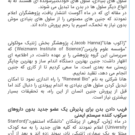
سلول های بنیادی، سلول های خودتکثیرشونده ای هستند که به
انواع دیگر سلول ها در بدن ما تبدیل می شوند.
در مقاله ای که در ماه آگوست انتشار یافت، پژوهشگران اعلام
نمودند که جنین های مصنوعی را از سلول های بنیادی موش
بدون نیاز به تخمک، اسپرم یا رحم پرورش داده اند.
"ژاکوب هانا"(Jacob Hanna)، پژوهشگر بخش ژنتیک مولکولی
"مؤسسه علوم وایزمن"(Weizmann Institute of Science) که
سرپرستی این گروه پژوهشی را بر عهده داشت، در اطلاعیه ای
اظهار داشت: جنین بهترین دستگاه اندام ساز و بهترین چاپگر
زیستی سه بعدی است. ما سعی کردیم تا از کاری که جنین
انجام می دهد، تقلید نماییم.
هانا شرکتی به نام "Renewal Bio" را راه اندازی نمود تا امکان
تبدیل کردن سلول های بنیادی به اندام پیوندی را دنبال کند اما
قبل از پرورش جنین انسان از این راه، به تحقیقات بسیار
بیشتری نیاز است.
فریب دادن بدن برای پذیرش یک عضو جدید بدون داروهای
سرکوب کننده سیستم ایمنی
در ماه ژوئن، گروهی از پزشکان "دانشگاه استنفورد"(Stanford
University) اعلام نمودند که کلیه های جدید را به سه کودک
مبتلا به یک بیماری ژنتیکی نادر پیوند زده اند و بعد از آن،