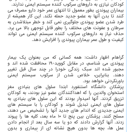
کودکان نیازی به داروهای سرکوب کننده سیستم ایمنی ندارند.
بیماران پیوندی بطور معمول تا انتهای عمر خود دارو مصرف می
کنند تا بدن آنها به عضو جدید حمله نکند. این کار همیشه از
طرد شدن عضو پیوندی جلوگیری نمی کند و خطر مبتلاشدن به
سرطان و عفونت های مختلف را بطور قابل توجهی بالا می برد.
حذف نیاز به داروهای سرکوب کننده سیستم ایمنی می تواند
کیفیت و طول عمر بیماران پیوندی را افزایش دهد.
گراهام اظهار داشت: همه کسانی که من بعنوان یک بیمار
پیوندی می شناسم، در مقابل کووید-۱۹ محافظت شده اند و
مجبور شده اند سبک زندگی خودرا در چند سال قبل تغییر
دهند. بنابراین، خلاص شدن از سرکوب سیستم ایمنی
باورنکردنی خواهد بود.
پزشکان دانشگاه استنفورد ابتدا سلول های بنیادی مغز
استخوان والدین را که اهداکنندگان عضو نیز بودند، به کودکان
تزریق کردند. آنها امیدوار بودند که این سلول های بنیادی به
سلول های ایمنی تبدیل شوند و کودکان را با سیستم های
ایمنی جدیدی که اندام های جدید آنها را تشخیص می دهند،
مسلح کنند. پزشکان بین پنج تا ۱۰ ماه بعد، کلیه ها را پیوند
زدند. آنها گزارش دادند که دو یا سه سال بعد از انجام دادن
عمل ها، بچه ها بدون هیچ نشانه ای از بیماری و بدون