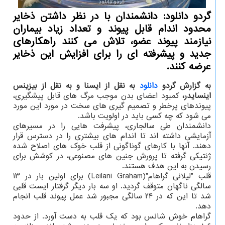
گردو دانلود: دانشمندان با در نظر داشتن ذخایر
محدود اندام قابل پیوند و تعداد زیاد بیماران
نیازمند پیوند عضو، تلاش می کنند راهکارهای
جدید و پیشرفته ای را برای افزایش این ذخایر
عرضه کنند.
به گزارش گردو
دانلود
به نقل از ایسنا و به نقل از بیزینس
اینسایدر،
کمبود اعضای بدن موجب مرگ های قابل پیشگیری،
پیوندهای پرخطر و تصمیم گیری های سخت در مورد این مورد
می شود که چه کسی باید در اولویت باشد.
دانشمندان طی سالجاری، پیشرفت هایی را در مسیرهای
آزمایشی داشته اند تا اندام های بیشتری را در دسترس قرار
دهند. آنها با کارهای گوناگونی از قلب خوک های اصلاح شده
ژنتیکی گرفته تا پرورش جنین های مصنوعی، در کوشش برای
رسیدن به این هدف هستند.
قلب "لیلانی گراهام"(Leilani Graham) برای اولین بار در ۱۳
سالگی ناگهان متوقف گردید. او سه بار دیگر گرفتار ایست قلبی
شد تا این که در ۲۴ سالگی مجبور شد عمل پیوند قلب انجام
دهد.
گراهام خوش شانس بود که یک قلب به دست آورد. از حدود