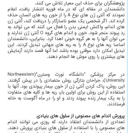
پژوهشگران برای حذف این معیار تلاش می کنند.
دانشمندان در مقاله ای که در ماه فوریه انتشار یافت، اعلام
نمودند که آنتی ژن های نوع A را از خون ریه های انسان حذف
کرده اند. اگر شخصی یک عضو ناسازگار را دریافت کند، آنتی ژن
های اندام، واکنش ایمنی بدن را فعال می کنند که می تواند به
رد پیوند منجر شود. خون و اندام های گروه O آنتی ژن ندارند و
می توان آنها را به هر گروه خونی اهدا کرد. بنابراین، دانشمندان
اساسا ریه های نوع A را به ریه های جهانی تبدیل کردند. این
تبدیل امکان دارد موقتی بوده باشد اما آنها قصد دارند آزمایش
های بیشتری را روی موش ها انجام دهند.
در مرکز پزشکی "دانشگاه نورث وسترن"(Northwestern
University)، جراحان بتازگی روش متضادی را در پیش گرفتند.
این روش، پاک کردن آنتی ژن از خون بیمار پیوندی بود. آنها با
استفاده از این روش برای اولین بار، ریه ها و کلیه های متفاوت
را به یک بیمار زنده پیوند زدند و او را در ماه آگوست به خانه
فرستادند.
پرورش اندام های مصنوعی از سلول های بنیادی
تعدادی از دانشمندان اعتقاد دارند که روزی می توانند اندام
های مصنوعی را با استفاده از سلول های بنیادی پرورش دهند.