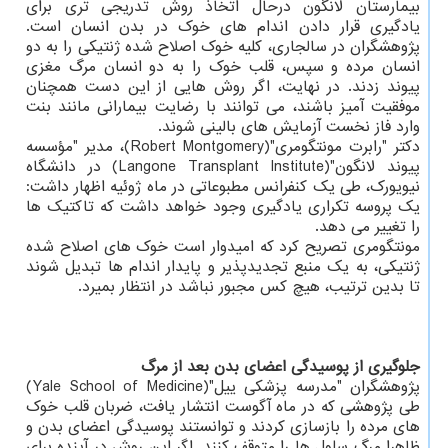
بیمارستان لانگون درحال اتخاذ روش تدریجی تری برای
یادگیری قرار دادن اندام های خوک در بدن انسان است.
پژوهشگران در سالجاری، کلیه خوک اصلاح شده ژنتیکی را به دو
انسان مرده و سپس، قلب خوک را به دو انسان مرگ مغزی
پیوند زدند. در نهایت، اگر روش هایی از این دست همچنان
موفقیت آمیز باشند، می توانند با رضایت بیمارانی مانند بنت
وارد فاز نخست آزمایش های بالینی شوند.
دکتر "رابرت مونتگومری"(Robert Montgomery)، مدیر "مؤسسه
پیوند لانگون"(Langone Transplant Institute) در دانشگاه
نیویورک، طی یک کنفرانس مطبوعاتی در ماه ژوئیه اظهار داشت:
یک پروسه تکراری یادگیری وجود خواهد داشت که تاکتیک ها
را تغییر می دهد.
مونتگومری تصریح کرد که امیدوار است خوک های اصلاح شده
ژنتیکی، به یک منبع تجدیدپذیر و پایدار اندام ها تبدیل شوند
تا بدین ترتیب، هیچ کس مجبور نباشد در انتظار بمیرد.
جلوگیری از پوسیدگی اعضای بدن بعد از مرگ
پژوهشگران "مدرسه پزشکی ییل"(Yale School of Medicine)
طی پژوهشی که در ماه آگوست انتشار یافت، ضربان قلب خوک
های مرده را بازسازی کردند و توانستند پوسیدگی اعضای بدن و
ظاهرا مرگ سلول ها را متوقف کنند. اگر این روش در آینده برای