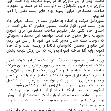
داشت: یکی از این فنآوری ها در زمینه تحریک چاه است؛ این
فناوری تازه ترین تکنولوژی در دنیاست که در صدد بر آمدیم با
ساخت دستگاهی دراین زمینه چاه های بسته نفتی را احیا
نماییم.
مدیرعامل شرکت با اشاره به فناوری دوم در امتداد احیای چاه
های بسته نفتی اظهار داشت: دومین فناوری که مقرر است در
احیای چاه نفتی بکار بگیریم ساخت دستگاهی برای زدودن
رسوبات داخل ستون چاه است؛ بواسطه این دستگاه، رسوباتی
که موجب بسته شدن مسیر نفت می شود را از بین می بریم؛
این فناوری مختص کشورهای کانادا و روسیه است و تا حالا
نمونه اولیه آنرا ساخته ایم؛ امیدواریم که این روش نتیجه بخش
باشد.
وی با اشاره به سومین دستگاه تولید شده در این شرکت اظهار
داشت: نمونه اولیه جت پمپ های درون چاهی را در این شرکت
ساخته ایم که بتوانیم با بهره گیری از یک نازل سیالی انرژی به
قسمتی از چاه تزریق شود تا مکش از داخل چاه را انجام دهیم
و به بهره برداری نفت بپردازیم. بواسطه این پمپ نفت از داخل
محیط متخلل زیر زمین به سطح زمین انتقال داده می شود.
اسکروچی با اعلان اینکه تا حالا از این فنآوری برای چاه های
عمیق استفاده نشده است، اظهار داشت: استفاده از این روش
برای چاه های نفتی عمیق موضوعی جدید است و بیش از
۱۰سال عمر ندارد.
استادیار و عضو هیات علمی بخش مهندسی نفت دانشکده