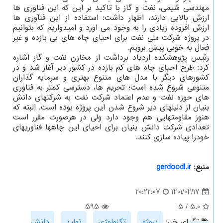
مهندسی شیمی، نفت و گاز با تاکید بر این که این فناوری ها
ارزش بالایی دارند، اظهار داشت: استفاده از این فنآوری ها
ارزش افزوده زیادی را به وجود می اورد و امیدواریم که بتوانیم
در پروژه شرکت ملی نفت برای احیای چاه های بی بازده و غیر
فعال به خوبی پیش برویم.
رئیس پژوهشکده ازدیاد برداشت از مخازن نفت و گاز اشاره
کرد: طرح احیای چاه های کم بازده در کشور دیر آغاز شد و در
کشورهای دیگر با مدل های متنوع بهتری و سرمایه گذاران
متنوعی شروع شده است؛ تحریم ها، دسترسی کمتر به فناوری
های حوزه نفت و عدم اعتماد شرکت نفت به شرکتهای دانش
بنیان از دلیلهای دیر شروع شدن این پروژه بوده است. البته که
هنوز مقاومتهایی هم وجود دارد ولی در هرصورت مقرر است
تعدادی شرکت دانش بنیان برای احیای این چاهها فناوریهای
خودرا پیاده سازی کنند.
منبع:
gerdoodl.ir
1401/04/17
20:22:07
595
5
/
5.0
تگهای خبر:
پروژه
,
تكنولوژی
,
تولید
,
دانش